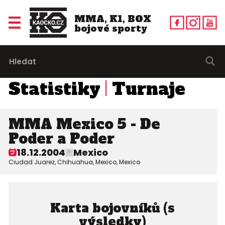
MMA, K1, BOX
bojové sporty
Statistiky
Turnaje
MMA Mexico 5 - De
Poder a Poder
18.12.2004
Mexico
Ciudad Juarez, Chihuahua, Mexico, Mexico
Karta bojovníků (s
výsledky)