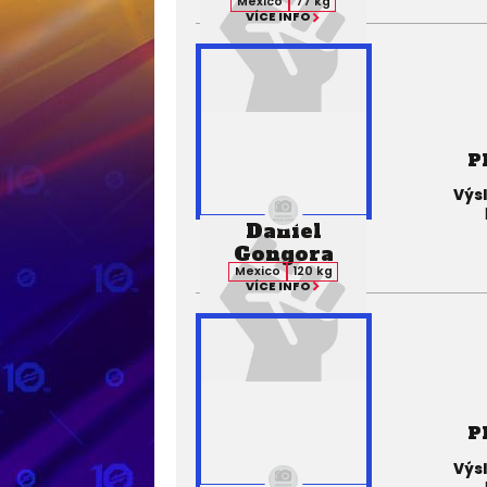
Mexico
77 kg
VÍCE INFO
P
Výs
Daniel
Gongora
Mexico
120 kg
VÍCE INFO
P
Výs