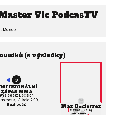
Master Vic PodcasTV
n, Mexico
ovníků (s výsledky)
3
ROFESIONÁLNÍ
ZÁPAS MMA
Výsledek:
Decision
animous), 3. kolo 2:00,
Rozhodčí:
Max Gutierrez
Mexico
84 kg
VÍCE INFO