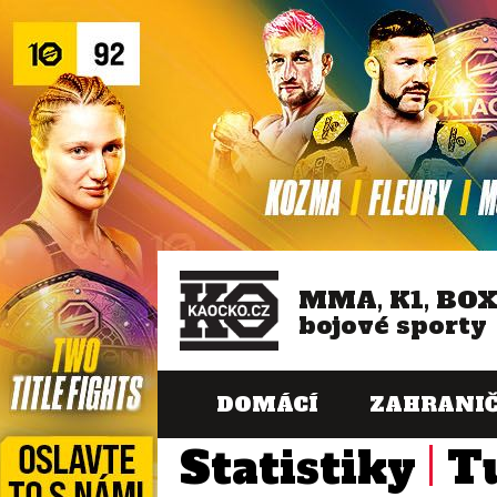
MMA, K1, BO
bojové sporty
DOMÁCÍ
ZAHRANIČ
Statistiky
T