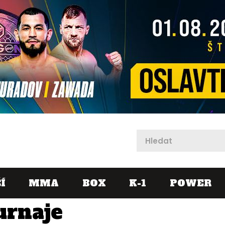
X
Í
MMA
BOX
K-1
POWER
urnaje