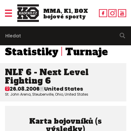
MMA, K1, BOX
bojové sporty
Statistiky
Turnaje
NLF 6 - Next Level
Fighting 6
26.08.2006
United States
St. John Arena, Steubenville, Ohio, United States
Karta bojovníků (s
výsledky)