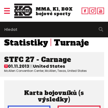
MMA, K1, BOX
bojové sporty
Statistiky
Turnaje
STFC 27 - Carnage
01.11.2013
United States
McAllen Convention Center, McAllen, Texas, United States
Karta bojovníků (s
výsledky)