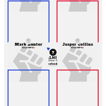
Mark Hunter
Jasper Collins
VÍCE INFO
VÍCE INFO
7
PROFESIONÁLNÍ ZÁPAS MMA
Výsledek:
Submission (Rear-Naked Choke), 3. kolo 0:51,
Rozhodčí: