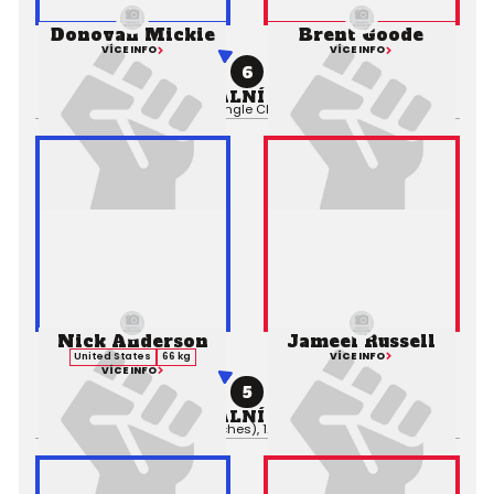
Donovan Mickie
Brent Goode
VÍCE INFO
VÍCE INFO
6
PROFESIONÁLNÍ ZÁPAS MMA
Výsledek:
Submission (Triangle Choke), 2. kolo 4:12,
Rozhodčí:
Nick Anderson
Jameel Russell
VÍCE INFO
United States
66 kg
VÍCE INFO
5
PROFESIONÁLNÍ ZÁPAS MMA
Výsledek:
TKO (Punches), 1. kolo 3:39,
Rozhodčí: