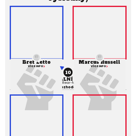
Bret Letto
Marcus Russell
VÍCE INFO
VÍCE INFO
10
PROFESIONÁLNÍ ZÁPAS MMA
Výsledek:
Submission (Rear-Naked Choke), 1. kolo 3:22,
Rozhodčí: