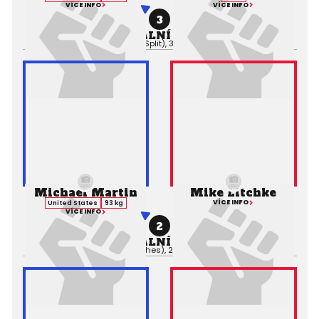
VÍCE INFO
VÍCE INFO
3
PROFESIONÁLNÍ ZÁPAS MMA
Výsledek:
Decision (Split), 3. kolo 5:00,
Rozhodčí:
Michael Martin
Mike Litchke
VÍCE INFO
United States
93 kg
VÍCE INFO
2
PROFESIONÁLNÍ ZÁPAS MMA
Výsledek:
KO (Punches), 2. kolo 1:19,
Rozhodčí: