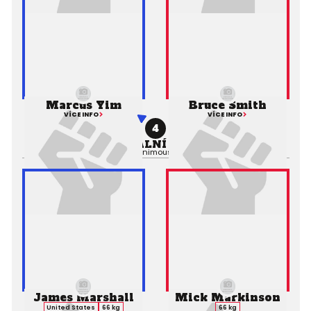
Marcus Yim
Bruce Smith
VÍCE INFO
VÍCE INFO
4
PROFESIONÁLNÍ ZÁPAS MMA
Výsledek:
Decision (Unanimous), 3. kolo 5:00,
Rozhodčí:
James Marshall
Mick Markinson
United States
66 kg
66 kg