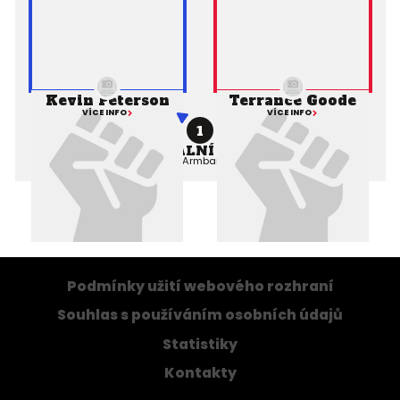
Kevin Peterson
Terrance Goode
VÍCE INFO
VÍCE INFO
1
PROFESIONÁLNÍ ZÁPAS MMA
Výsledek:
Submission (Armbar), 1. kolo 3:02,
Rozhodčí:
Podmínky užití webového rozhraní
Souhlas s používáním osobních údajů
Statistiky
Kontakty