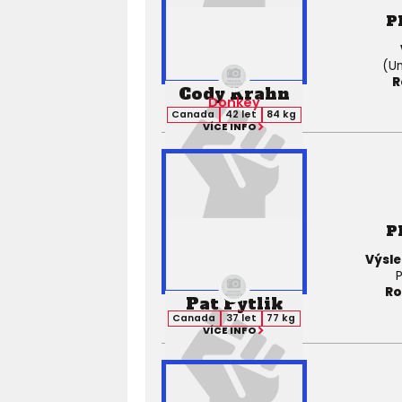
P
(Un
R
Cody Krahn
Donkey
Canada
42 let
84 kg
VÍCE INFO
P
Výsle
P
Ro
Pat Pytlik
Canada
37 let
77 kg
VÍCE INFO