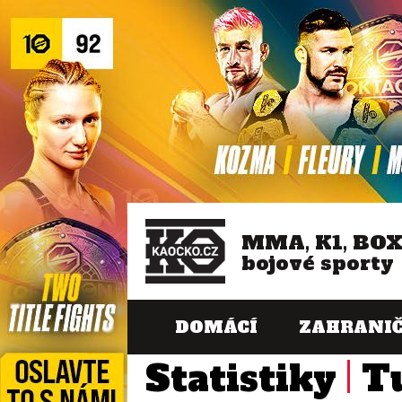
MMA, K1, BO
bojové sporty
DOMÁCÍ
ZAHRANIČ
Statistiky
T