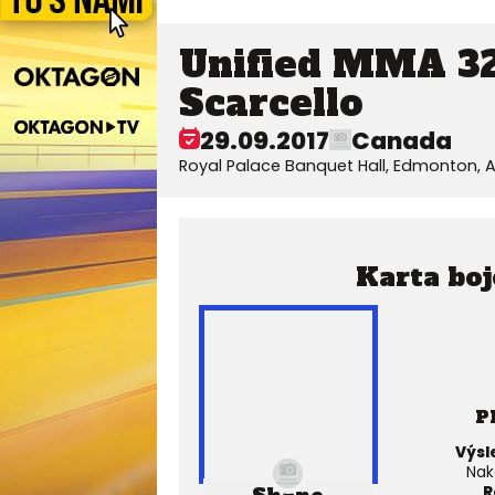
Unified MMA 32 
Scarcello
29.09.2017
Canada
Royal Palace Banquet Hall, Edmonton, 
Karta boj
P
Výsl
Nak
R