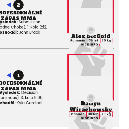
2
ROFESIONÁLNÍ
ZÁPAS MMA
ýsledek:
Submission
lotine Choke), 1. kolo 2:12,
ozhodčí:
John Braak
Alex McCoid
Romania
35 let
70 kg
VÍCE INFO
1
ROFESIONÁLNÍ
ZÁPAS MMA
Výsledek:
Decision
animous), 3. kolo 5:00,
Dallyn
zhodčí:
Kyle Cardinal
Wirachowsky
Canada
30 let
70 kg
VÍCE INFO