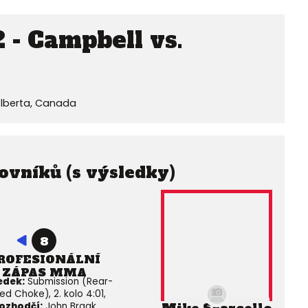
- Campbell vs.
Alberta, Canada
ovníků (s výsledky)
8
ROFESIONÁLNÍ
ZÁPAS MMA
edek:
Submission (Rear-
ed Choke), 2. kolo 4:01,
ozhodčí:
John Braak