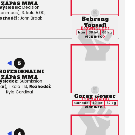
ZÁPAS MMA
Výsledek:
Decision
animous), 3. kolo 5:00,
Behrang
ozhodčí:
John Braak
Yousefi
Brown Sugar
Iran
38 let
66 kg
VÍCE INFO
5
ROFESIONÁLNÍ
ZÁPAS MMA
ýsledek:
Submission
r), 1. kolo 1:13,
Rozhodčí:
Kyle Cardinal
Corey Gower
The Hatchet
Canada
40 let
62 kg
VÍCE INFO
4