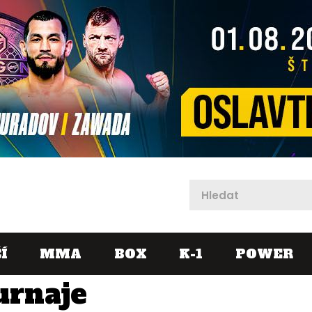
X
Í
MMA
BOX
K-1
POWER
urnaje