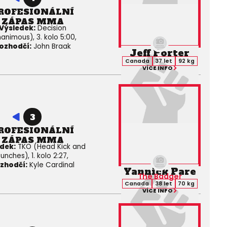
ROFESIONÁLNÍ
ZÁPAS MMA
Výsledek:
Decision
animous), 3. kolo 5:00,
ozhodčí:
John Braak
Jeff Porter
Canada
37 let
92 kg
VÍCE INFO
3
ROFESIONÁLNÍ
ZÁPAS MMA
dek:
TKO (Head Kick and
unches), 1. kolo 2:27,
zhodčí:
Kyle Cardinal
Yannick Pare
The Badger
Canada
38 let
70 kg
VÍCE INFO