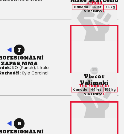
Mike Scarcello
U-Haul
Canada
36 let
75 kg
VÍCE INFO
7
ROFESIONÁLNÍ
ZÁPAS MMA
edek:
KO (Punch), 1. kolo
Rozhodčí:
Kyle Cardinal
Victor
Valimaki
The Finnisher
Canada
44 let
106 kg
VÍCE INFO
6
ROFESIONÁLNÍ