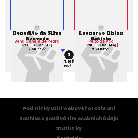
Benedito da Silva
Leonardo Rhian
Azevedo
Batista
Bena Canela de Pedra
Peito de Aco
Brazil
46 let
61 kg
Brazil
33 let
61 kg
VÍCE INFO
VÍCE INFO
1
PROFESIONÁLNÍ ZÁPAS MMA
Výsledek:
KO (Punches), 1. kolo 4:20,
Rozhodčí:
Podmínky užití webového rozhraní
Souhlas s používáním osobních údajů
Statistiky