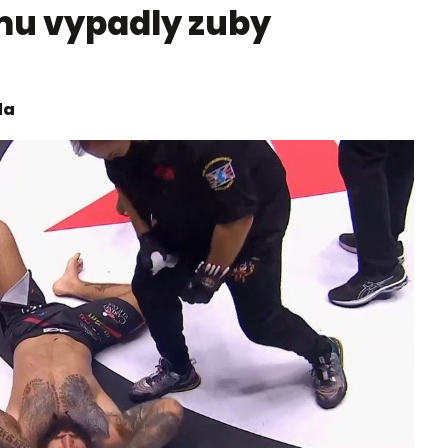
 mu vypadly zuby
da