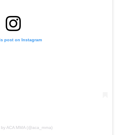
is post on Instagram
ed by ACA MMA (@aca_mma)