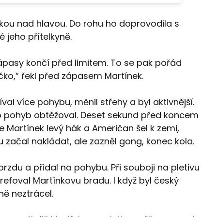
jkou nad hlavou. Do rohu ho doprovodila s
 jeho přítelkyně.
ápasy končí před limitem. To se pak pořád
čko,“ řekl před zápasem Martínek.
íval více pohybu, měnil střehy a byl aktivnější.
ho pohyb obtěžoval. Deset sekund před koncem
ce Martínek levý hák a Američan šel k zemi,
 začal nakládat, ale zazněl gong, konec kola.
rzdu a přidal na pohybu. Při souboji na pletivu
refoval Martínkovu bradu. I když byl český
ně neztrácel.