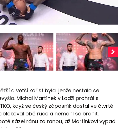
žší a větší kořist byla, jenže nestalo se.
yšla. Michal Martínek v Lodži prohrál s
KO, když se český zápasník dostal ve čtvrté
blokoval obě ruce a nemohl se bránit.
poté sázel ránu za ranou, až Martínkovi vypadl