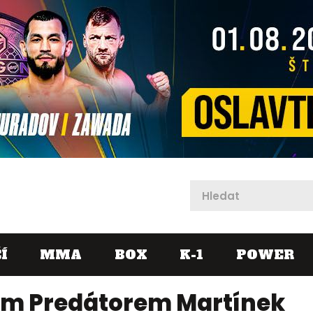
X
Í
MMA
BOX
K-1
POWER
vým Predátorem Martínek