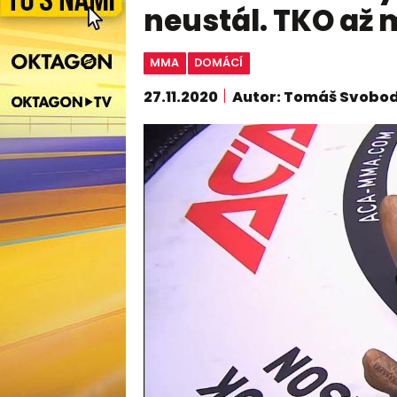
neustál. TKO až
MMA
DOMÁCÍ
27.11.2020
Autor: Tomáš Svobo