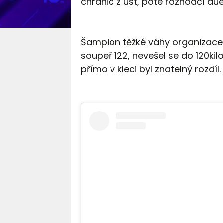
chránič z úst, poté rozhodčí duel
Šampion těžké váhy organizace
soupeř 122, nevešel se do 120kil
přímo v kleci byl znatelný rozdíl.