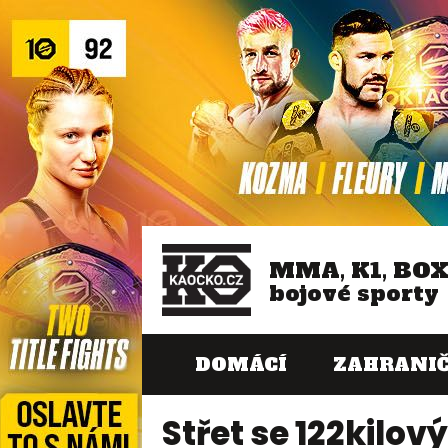
MMA, K1, BO
bojové sporty
DOMÁCÍ
ZAHRANIČ
Střet se 122kilo