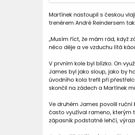
Martínek nastoupil s českou vla
trenérem André Reindersem také
„Musím říct, že mám rád, když z
něco děje a ve vzduchu lítá káo
V prvním kole byl blízko. On využ
James byl jako sloup, jako by 
úvodního kola trefil při přestřel
skončil na zádech a Martínek mu
Ve druhém James povolil ruční b
často využíval rameno, kterým t
zápasník podstatně lehčí, výraz