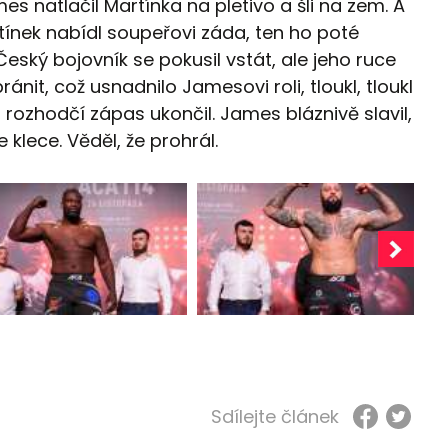
es natlačil Martínka na pletivo a šli na zem. A
tínek nabídl soupeřovi záda, ten ho poté
 Český bojovník se pokusil vstát, ale jeho ruce
ánit, což usnadnilo Jamesovi roli, tloukl, tloukl
, rozhodčí zápas ukončil. James bláznivě slavil,
klece. Věděl, že prohrál.
Sdílejte článek