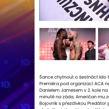
Šance chytnout o šestnáct kilo tě
Premiéra pod organizací ACA nev
Danielem Jamesem v 2. kole na T
minutě na záda, Američan mu za
Bojovník s přezdívkou Predátor 