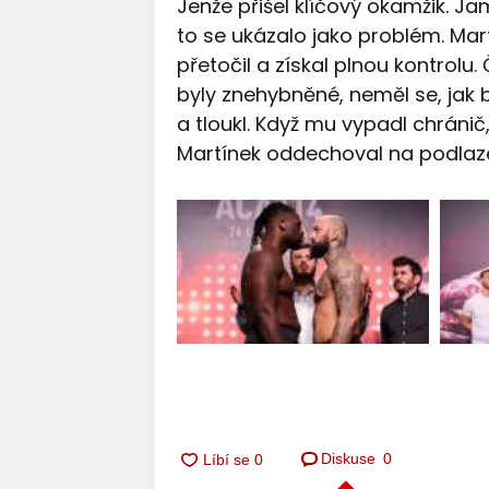
Jenže přišel klíčový okamžik. Jam
to se ukázalo jako problém. Mar
přetočil a získal plnou kontrolu.
byly znehybněné, neměl se, jak br
a tloukl. Když mu vypadl chránič
Martínek oddechoval na podlaze 
Diskuse
0