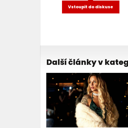
Vstoupit do diskuse
Další články v kateg