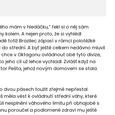
erého mám v hledáčku,“ řekl si o něj sám
 kolem. A nejen proto, že si vyhlédl
dě totiž Brazilec zápasí v rámci polotěžké
do střední. A byť ještě celkem nedávno mluvil
e chce v Oktagonu ovládnout obě tyto divize,
o jeho cíl už lehce vychladl. Zvlášť když na
 Viktor Pešta, jehož novým domovem se stala
o dvou pásech toužit zřejmě nepřestal.
š měla vést k ovládnutí střední váhy, které
ůli nesplnění váhového limitu při obhajobě s
růnu poroučel a podlomené zdraví mu ještě