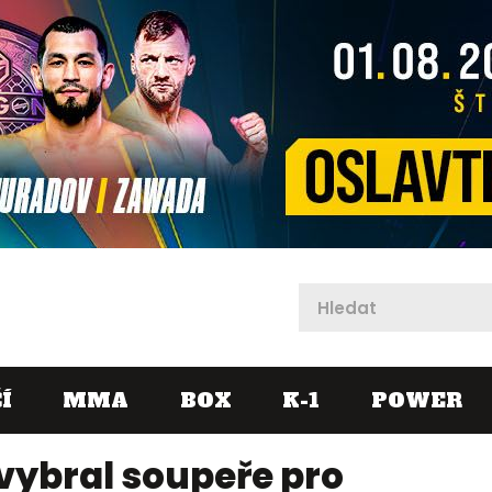
X
Í
MMA
BOX
K-1
POWER
 vybral soupeře pro