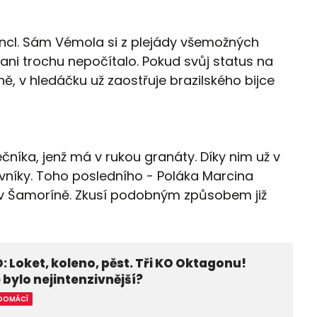
 Kincl. Sám Vémola si z plejády všemožných
 ani trochu nepočítalo. Pokud svůj status na
ně, v hledáčku už zaostřuje brazilského bijce
íka, jenž má v rukou granáty. Díky nim už v
ovníky. Toho posledního - Poláka Marcina
 v Šamoríně. Zkusí podobným způsobem již
: Loket, koleno, pěst. Tři KO Oktagonu!
 bylo nejintenzivnější?
DOMÁCÍ