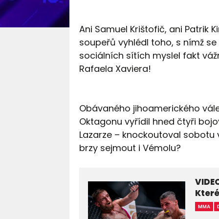
Ani Samuel Krištofič, ani Patrik
soupeřů vyhlédl toho, s nímž se
sociálních sítích myslel fakt váž
Rafaela Xaviera!
Obávaného jihoamerického válečn
Oktagonu vyřídil hned čtyři boj
Lazarze – knockoutoval sobotu
brzy sejmout i Vémolu?
VIDEO
Které
MMA