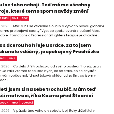
ul se toho nebojí. Teď máme všechny
roje, které tento sport navždy změní
RANIČÍ
MMA
BOX
7.2026
MVP a PFL se oficiálně sloučily a vytvořily novou globální
formu pro bojové sporty "Vysoce spekulované sloučení Most
able Promotions a Professional Fighters League je oficiálně ...
 s dcerou ho hřeje u srdce. Za to jsem
skonale vděčný, je spokojený Procházka
ÁCÍ
MMA
7.2026
Co dělá Jiří Procházka od svého posledního zápasu v
 Co zažil v tomto roce, kde bych, co se stalo, co se chystá?
i vám občas nabídnout takové ohlédnutí za tím, co jsem v
ední ...
letl jsem si na sebe trochu bič. Mám teď
tší motivaci, říká Kozma před Štvanicí
TAGON
MMA
DOMÁCÍ
7.2026
V pátek ráno váha a v sobotu boj. Roky držel titul v