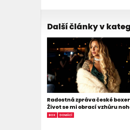
Další články v kateg
Radostná zpráva české boxer
Život se mi obrací vzhůru n
BOX
DOMÁCÍ