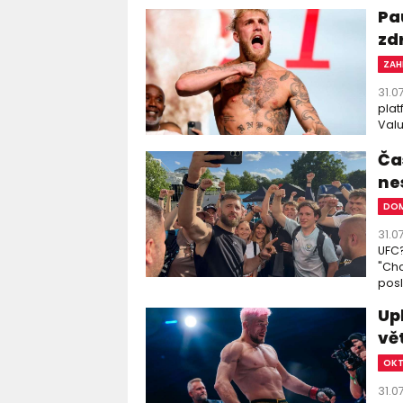
Pa
zd
ZAH
31.0
plat
Valu
Čas
ne
DOM
31.0
UFC?
"Chc
posl
Up
vě
OK
31.0