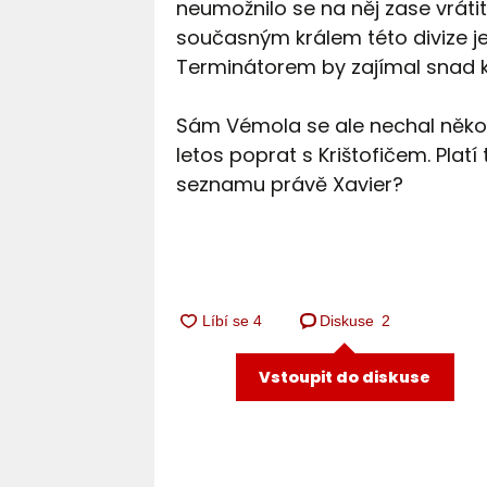
neumožnilo se na něj zase vrátit
současným králem této divize je 
Terminátorem by zajímal snad
Sám Vémola se ale nechal několi
letos poprat s Krištofičem. Platí 
seznamu právě Xavier?
Diskuse
2
Vstoupit do diskuse