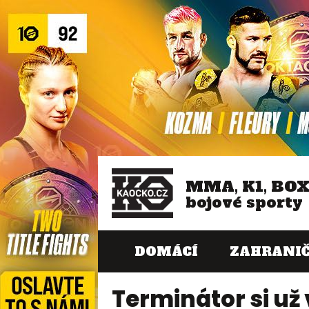
MMA, K1, BO
bojové sporty
DOMÁCÍ
ZAHRANIČ
Terminátor si už