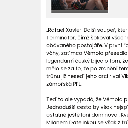
„Rafael Xavier. Další soupeř, kt
Terminátor, čímž šokoval všechny
obávaného postojáře. V první řa
váhy, zatímco Vémola přesedlal 
legendární český bijec o tom, ž
mělo se za to, že po zranění tent
trůnu již nesedí jeho arci rival
zámořská PFL.
Teď to ale vypadá, že Vémola p
Jednodušší cesta by však nejspí
ostatně ještě loni dominoval. Kv
Milanem Ďatelinkou se však z t