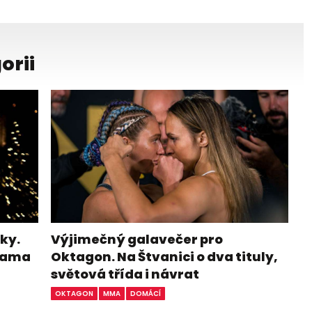
orii
ky.
Výjimečný galavečer pro
ohama
Oktagon. Na Štvanici o dva tituly,
světová třída i návrat
OKTAGON
MMA
DOMÁCÍ