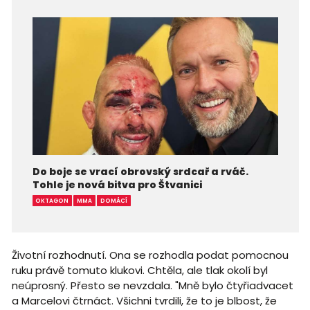
Do boje se vrací obrovský srdcař a rváč.
Tohle je nová bitva pro Štvanici
OKTAGON
MMA
DOMÁCÍ
Životní rozhodnutí. Ona se rozhodla podat pomocnou
ruku právě tomuto klukovi. Chtěla, ale tlak okolí byl
neúprosný. Přesto se nevzdala. "Mně bylo čtyřiadvacet
a Marcelovi čtrnáct. Všichni tvrdili, že to je blbost, že