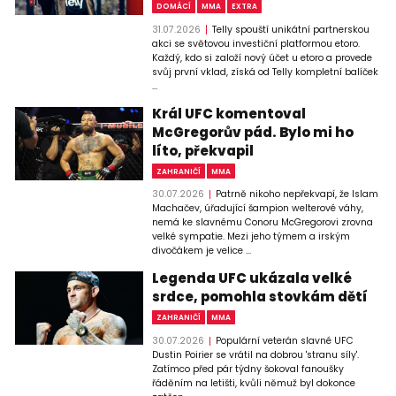
DOMÁCÍ
MMA
EXTRA
31.07.2026
Telly spouští unikátní partnerskou
akci se světovou investiční platformou etoro.
Každý, kdo si založí nový účet u etoro a provede
svůj první vklad, získá od Telly kompletní balíček
...
Král UFC komentoval
McGregorův pád. Bylo mi ho
líto, překvapil
ZAHRANIČÍ
MMA
30.07.2026
Patrně nikoho nepřekvapí, že Islam
Machačev, úřadující šampion welterové váhy,
nemá ke slavnému Conoru McGregorovi zrovna
velké sympatie. Mezi jeho týmem a irským
divočákem je velice ...
Legenda UFC ukázala velké
srdce, pomohla stovkám dětí
ZAHRANIČÍ
MMA
30.07.2026
Populární veterán slavné UFC
Dustin Poirier se vrátil na dobrou 'stranu síly'.
Zatímco před pár týdny šokoval fanoušky
řáděním na letišti, kvůli němuž byl dokonce