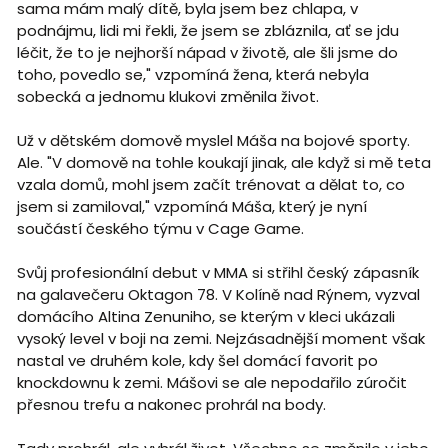
sama mám malý dítě, byla jsem bez chlapa, v
podnájmu, lidi mi řekli, že jsem se zbláznila, ať se jdu
léčit, že to je nejhorší nápad v životě, ale šli jsme do
toho, povedlo se," vzpomíná žena, která nebyla
sobecká a jednomu klukovi změnila život.
Už v dětském domově myslel Máša na bojové sporty.
Ale. "V domově na tohle koukají jinak, ale když si mě teta
vzala domů, mohl jsem začít trénovat a dělat to, co
jsem si zamiloval," vzpomíná Máša, který je nyní
součástí českého týmu v Cage Game.
Svůj profesionální debut v MMA si střihl český zápasník
na galavečeru Oktagon 78. V Kolíně nad Rýnem, vyzval
domácího Altina Zenuniho, se kterým v kleci ukázali
vysoký level v boji na zemi. Nejzásadnější moment však
nastal ve druhém kole, kdy šel domácí favorit po
knockdownu k zemi. Mášovi se ale nepodařilo zúročit
přesnou trefu a nakonec prohrál na body.