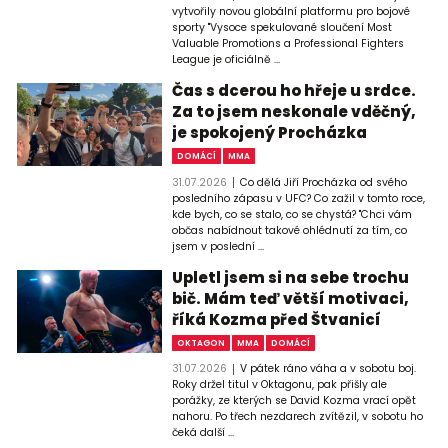
vytvořily novou globální platformu pro bojové
sporty "Vysoce spekulované sloučení Most
Valuable Promotions a Professional Fighters
League je oficiálně ...
Čas s dcerou ho hřeje u srdce.
Za to jsem neskonale vděčný,
je spokojený Procházka
DOMÁCÍ
MMA
31.07.2026
Co dělá Jiří Procházka od svého
posledního zápasu v UFC? Co zažil v tomto roce,
kde bych, co se stalo, co se chystá? "Chci vám
občas nabídnout takové ohlédnutí za tím, co
jsem v poslední ...
Upletl jsem si na sebe trochu
bič. Mám teď větší motivaci,
říká Kozma před Štvanicí
OKTAGON
MMA
DOMÁCÍ
31.07.2026
V pátek ráno váha a v sobotu boj.
Roky držel titul v Oktagonu, pak přišly ale
porážky, ze kterých se David Kozma vrací opět
nahoru. Po třech nezdarech zvítězil, v sobotu ho
čeká další ...