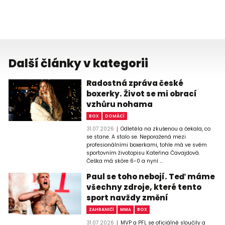
Další články v kategorii
Radostná zpráva české
boxerky. Život se mi obrací
vzhůru nohama
BOX
DOMÁCÍ
31.07.2026
Odletěla na zkušenou a čekala, co
se stane. A stalo se. Neporažená mezi
profesionálními boxerkami, tohle má ve svém
sportovním životopisu Kateřina Čavajdová.
Češka má skóre 6-0 a nyní ...
Paul se toho nebojí. Teď máme
všechny zdroje, které tento
sport navždy změní
ZAHRANIČÍ
MMA
BOX
31.07.2026
MVP a PFL se oficiálně sloučily a