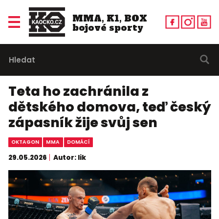
MMA, K1, BOX
bojové sporty
Teta ho zachránila z
dětského domova, teď český
zápasník žije svůj sen
OKTAGON
MMA
DOMÁCÍ
29.05.2026
Autor: lik