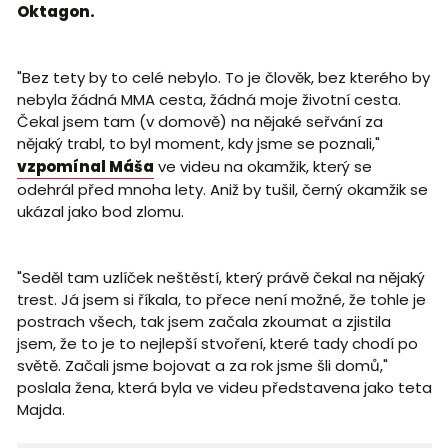
Oktagon.
"Bez tety by to celé nebylo. To je člověk, bez kterého by
nebyla žádná MMA cesta, žádná moje životní cesta.
Čekal jsem tam (v domově) na nějaké seřvání za
nějaký trabl, to byl moment, kdy jsme se poznali,"
vzpomínal Máša
ve videu na okamžik, který se
odehrál před mnoha lety. Aniž by tušil, černý okamžik se
ukázal jako bod zlomu.
"Seděl tam uzlíček neštěstí, který právě čekal na nějaký
trest. Já jsem si říkala, to přece není možné, že tohle je
postrach všech, tak jsem začala zkoumat a zjistila
jsem, že to je to nejlepší stvoření, které tady chodí po
světě. Začali jsme bojovat a za rok jsme šli domů,"
poslala žena, která byla ve videu představena jako teta
Majda.