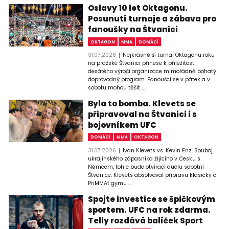
Oslavy 10 let Oktagonu.
Posunutí turnaje a zábava pro
fanoušky na Štvanici
OKTAGON
MMA
DOMÁCÍ
31.07.2026
Nejkrásnější turnaj Oktagonu roku
na pražské Štvanici přinese k příležitosti
desátého výročí organizace mimořádně bohatý
doprovodný program. Fanoušci se v pátek a v
sobotu mohou těšit ...
Byla to bomba. Klevets se
připravoval na Štvanici i s
bojovníkem UFC
DOMÁCÍ
MMA
OKTAGON
31.07.2026
Ivan Klevets vs. Kevin Enz. Souboj
ukrajinského zápasníka žijícího v Česku s
Němcem, tohle bude otvírací duelu sobotní
Štvanice. Klevets absolvoval přípravu klasicky c
PriMMAt gymu ...
Spojte investice se špičkovým
sportem. UFC na rok zdarma.
Telly rozdává balíček Sport