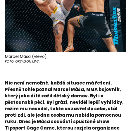
Marcel Máša (vlevo).
FOTO: OKTAGON MMA
Nic není nemožné, každá situace má řešení.
Přesně tohle poznal Marcel Máša, MMA bojovník,
který jako dítě zažil dětský domov. Byl i v
pěstounské péči. Byl grázl, neviděl lepší vyhlídky,
režim mu neseděl, takže se zavřel do sebe, stál
proti zdi, ale jedna osoba mu nabídla pomocnou
ruku. Dnes je Máša součástí spuštěné show
Tipsport Cage Game, kterou rozjela organizace