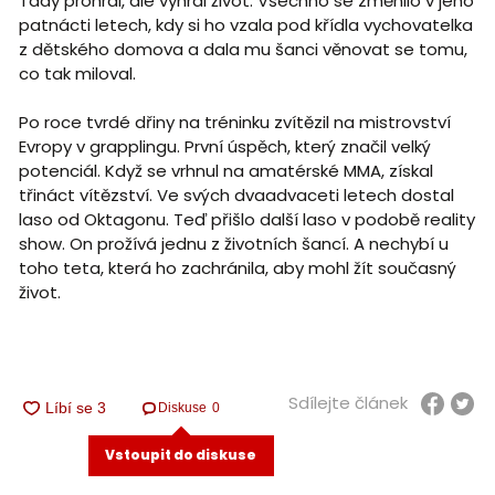
Tady prohrál, ale vyhrál život. Všechno se změnilo v jeho
patnácti letech, kdy si ho vzala pod křídla vychovatelka
z dětského domova a dala mu šanci věnovat se tomu,
co tak miloval.
Po roce tvrdé dřiny na tréninku zvítězil na mistrovství
Evropy v grapplingu. První úspěch, který značil velký
potenciál. Když se vrhnul na amatérské MMA, získal
třináct vítězství. Ve svých dvaadvaceti letech dostal
laso od Oktagonu. Teď přišlo další laso v podobě reality
show. On prožívá jednu z životních šancí. A nechybí u
toho teta, která ho zachránila, aby mohl žít současný
život.
Sdílejte článek
Diskuse
0
Vstoupit do diskuse