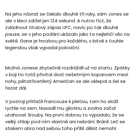
Na jeho návrat se čekalo dlouhé tři roky, sám Jones se
ale v kleci zdržel jen 124 sekund. A nutno říct, že
zvládnout titulový zápas UFC, navíc po tak dlouhé
pauze, se v jeho podání ukázalo jako ta nejlehčí věc na
světě. Gane je hrozbou pro každého, v bitvě s touhle
legendou však vypadal poloviční.
Možná Jonese zbytečně rozdráždil už na startu. Zpátky
v boji ho totiž přivítal dost nešetrným kopancem mezi
nohy, pětatřicetiletý Američan se ale oklepal a šel se
řezat dál.
V postoji přitlačil Francouze k pletivu, tam ho složil
rychle na zem. Nasadil mu gilotinu a zvolna začal
utahovat šrouby. Na první dobrou to vypadalo, že se
velký chlap pod ním vlastně ani nebrání. Bránil. Leč se
stiskem obra nad sebou toho příliš dělat nemohl.