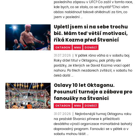
posledního zápasu v UFC? Co zažil v tomto roce,
kde bych, co se stalo, co se chystá? "Chci vám
občas nabídnout takové ohlédnutí za tím, co
jsem v poslední ...
Upletl jsem si na sebe trochu
bič. Mám teď větší motivaci,
říká Kozma před Štvanicí
OKTAGON
MMA
DOMÁCÍ
31.07.2026
V pátek ráno váha a v sobotu boj.
Roky držel titul v Oktagonu, pak přišly ale
porážky, ze kterých se David Kozma vrací opět
nahoru. Po třech nezdarech zvítězil, v sobotu ho
čeká další ...
Oslavy 10 let Oktagonu.
Posunutí turnaje a zábava pro
fanoušky na Štvanici
OKTAGON
MMA
DOMÁCÍ
31.07.2026
Nejkrásnější turnaj Oktagonu roku
na pražské Štvanici přinese k příležitosti
desátého výročí organizace mimořádně bohatý
doprovodný program. Fanoušci se v pátek a v
sobotu mohou těšit ...