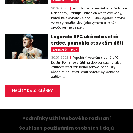
ZAHRANIČÍ
MMA
30.07.2026
Patrně nikoho nepřekvapí, že Islam
Machačev, úřadující šampion welterové váhy,
nemá ke slavnému Conoru McGregorovi zrovna
velké sympatie. Mezi jeho týmem a irským
divočákem je velice ...
Legenda UFC ukázala velké
srdce, pomohla stovkám dětí
ZAHRANIČÍ
MMA
30.07.2026
Populární veterán slavné UFC
Dustin Poirier se vrátil na dobrou 'stranu síly'.
Zatímco před pár týdny šokoval fanoušky
řáděním na letišti, kvůli němuž byl dokonce
zatčen, ...
NAČÍST DALŠÍ ČLÁNKY
Podmínky užití webového rozhraní
Souhlas s používáním osobních údajů