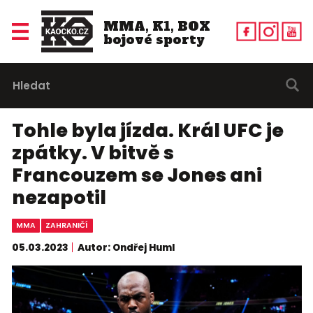
MMA, K1, BOX
bojové sporty
Tohle byla jízda. Král UFC je
zpátky. V bitvě s
Francouzem se Jones ani
nezapotil
MMA
ZAHRANIČÍ
05.03.2023
Autor: Ondřej Huml