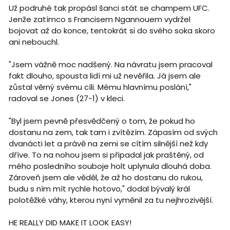
Už podruhé tak propásl šanci stát se champem UFC.
Jenže zatímco s Francisem Ngannouem vydržel
bojovat až do konce, tentokrát si do svého soka skoro
ani nebouchl.
"Jsem vážně moc nadšený. Na návratu jsem pracoval
fakt dlouho, spousta lidí mi už nevěřila. Já jsem ale
zůstal věrný svému cíli. Mému hlavnímu poslání,"
radoval se Jones (27-1) v kleci.
"Byl jsem pevně přesvědčený o tom, že pokud ho
dostanu na zem, tak tam i zvítězím. Zápasím od svých
dvanácti let a právě na zemi se cítím silnější než kdy
dříve. To na nohou jsem si připadal jak praštěný, od
mého posledního souboje holt uplynula dlouhá doba.
Zároveň jsem ale věděl, že až ho dostanu do rukou,
budu s ním mít rychle hotovo," dodal bývalý král
polotěžké váhy, kterou nyní vyměnil za tu nejhrozivější.
HE REALLY DID MAKE IT LOOK EASY!