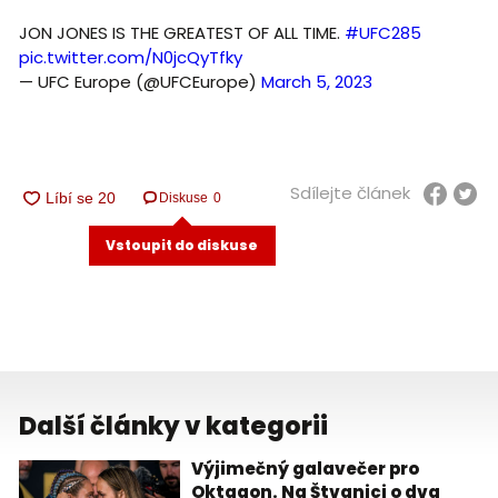
JON JONES IS THE GREATEST OF ALL TIME.
#UFC285
pic.twitter.com/N0jcQyTfky
— UFC Europe (@UFCEurope)
March 5, 2023
Sdílejte článek
Diskuse
0
Vstoupit do diskuse
Další články v kategorii
Výjimečný galavečer pro
Oktagon. Na Štvanici o dva