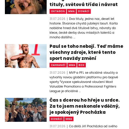
tituly, světová třída i návrat
OKTAGON
MMA
DOMÁCÍ
31.07.2026
Dva tituly, jedna noc, deset let
historie. Štvanice chystá jubilejní bouři. Karta
nabídne hned dvě titulové bitvy, návraty do
klece, české derby dvou mladých talentů a
mnoho dalšího. ...
Paul se toho nebojí. Teď máme
všechny zdroje, které tento
sport navždy změní
ZAHRANIČÍ
MMA
BOX
31.07.2026
MVP a PFL se oficiálně sloučily a
vytvořily novou globální platformu pro bojové
sporty "Vysoce spekulované sloučení Most
Valuable Promotions a Professional Fighters
League je oficiálně ...
Čas s dcerou ho hřeje u srdce.
Za to jsem neskonale vděčný,
je spokojený Procházka
DOMÁCÍ
MMA
31.07.2026
Co dělá Jiří Procházka od svého