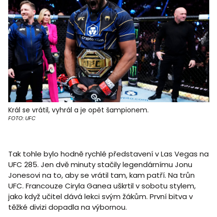
Král se vrátil, vyhrál a je opět šampionem.
FOTO: UFC
Tak tohle bylo hodně rychlé představení v Las Vegas na
UFC 285. Jen dvě minuty stačily legendárnímu Jonu
Jonesovi na to, aby se vrátil tam, kam patří. Na trůn
UFC. Francouze Ciryla Ganea uškrtil v sobotu stylem,
jako když učitel dává lekci svým žákům. První bitva v
těžké divizi dopadla na výbornou.