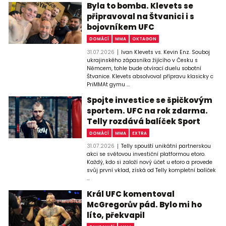
Byla to bomba. Klevets se
připravoval na Štvanici i s
bojovníkem UFC
DOMÁCÍ
MMA
OKTAGON
31.07.2026
Ivan Klevets vs. Kevin Enz. Souboj
ukrajinského zápasníka žijícího v Česku s
Němcem, tohle bude otvírací duelu sobotní
Štvanice. Klevets absolvoval přípravu klasicky c
PriMMAt gymu ...
Spojte investice se špičkovým
sportem. UFC na rok zdarma.
Telly rozdává balíček Sport
DOMÁCÍ
MMA
EXTRA
31.07.2026
Telly spouští unikátní partnerskou
akci se světovou investiční platformou etoro.
Každý, kdo si založí nový účet u etoro a provede
svůj první vklad, získá od Telly kompletní balíček
...
Král UFC komentoval
McGregorův pád. Bylo mi ho
líto, překvapil