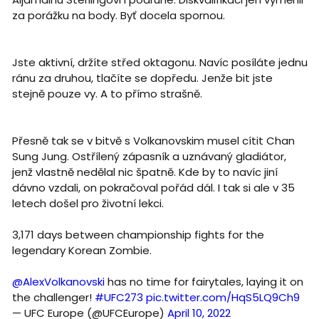
za porážku na body. Byť docela spornou.
Jste aktivní, držíte střed oktagonu. Navíc posíláte jednu
ránu za druhou, tlačíte se dopředu. Jenže bit jste
stejně pouze vy. A to přímo strašně.
Přesně tak se v bitvě s Volkanovskim musel cítit Chan
Sung Jung. Ostřílený zápasník a uznávaný gladiátor,
jenž vlastně nedělal nic špatně. Kde by to navíc jiní
dávno vzdali, on pokračoval pořád dál. I tak si ale v 35
letech došel pro životní lekci.
3,171 days between championship fights for the
legendary Korean Zombie.
@AlexVolkanovski
has no time for fairytales, laying it on
the challenger!
#UFC273
pic.twitter.com/HqS5LQ9Ch9
— UFC Europe (@UFCEurope)
April 10, 2022