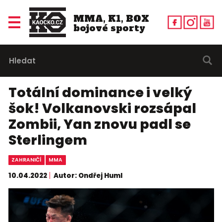
MMA, K1, BOX
bojové sporty
Totální dominance i velký
šok! Volkanovski rozsápal
Zombii, Yan znovu padl se
Sterlingem
ZAHRANIČÍ
MMA
10.04.2022
Autor: Ondřej Huml