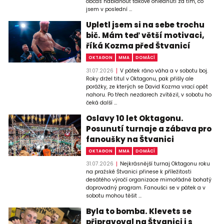
občas nabídnout takové ohlédnutí za tím, co
jsem v poslední ...
Upletl jsem si na sebe trochu
bič. Mám teď větší motivaci,
říká Kozma před Štvanicí
OKTAGON
MMA
DOMÁCÍ
31.07.2026
V pátek ráno váha a v sobotu boj.
Roky držel titul v Oktagonu, pak přišly ale
porážky, ze kterých se David Kozma vrací opět
nahoru. Po třech nezdarech zvítězil, v sobotu ho
čeká další ...
Oslavy 10 let Oktagonu.
Posunutí turnaje a zábava pro
fanoušky na Štvanici
OKTAGON
MMA
DOMÁCÍ
31.07.2026
Nejkrásnější turnaj Oktagonu roku
na pražské Štvanici přinese k příležitosti
desátého výročí organizace mimořádně bohatý
doprovodný program. Fanoušci se v pátek a v
sobotu mohou těšit ...
Byla to bomba. Klevets se
připravoval na Štvanici i s