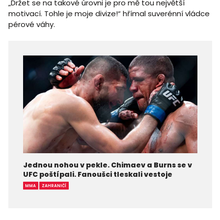
„Držet se na takové úrovni je pro mě tou největší
motivací. Tohle je moje divize!“ hřímal suverénní vládce
pérové váhy.
Jednou nohou v pekle. Chimaev a Burns se v
UFC poštípali. Fanoušci tleskali vestoje
MMA
ZAHRANIČÍ