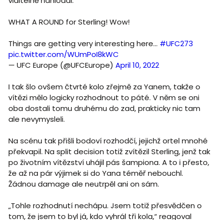
viditelně nahlodal.
WHAT A ROUND for Sterling! Wow!
Things are getting very interesting here...
#UFC273
pic.twitter.com/WUmPoI8kWC
— UFC Europe (@UFCEurope)
April 10, 2022
I tak šlo ovšem čtvrté kolo zřejmě za Yanem, takže o
vítězi mělo logicky rozhodnout to páté. V něm se oni
oba dostali tomu druhému do zad, prakticky nic tam
ale nevymysleli.
Na scénu tak přišli bodoví rozhodčí, jejichž ortel mnohé
překvapil. Na split decision totiž zvítězil Sterling, jenž tak
po životním vítězství uhájil pás šampiona. A to i přesto,
že až na pár výjimek si do Yana téměř nebouchl.
Žádnou damage ale neutrpěl ani on sám.
„Tohle rozhodnutí nechápu. Jsem totiž přesvědčen o
tom, že jsem to byl já, kdo vyhrál tři kola,“ reagoval