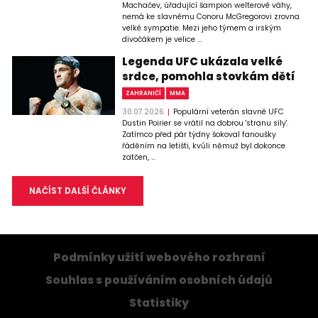
Machačev, úřadující šampion welterové váhy,
nemá ke slavnému Conoru McGregorovi zrovna
velké sympatie. Mezi jeho týmem a irským
divočákem je velice ...
Legenda UFC ukázala velké
srdce, pomohla stovkám dětí
ZAHRANIČÍ
MMA
30.07.2026
Populární veterán slavné UFC
Dustin Poirier se vrátil na dobrou 'stranu síly'.
Zatímco před pár týdny šokoval fanoušky
řáděním na letišti, kvůli němuž byl dokonce
zatčen, ...
NAČÍST DALŠÍ ČLÁNKY
Podmínky užití webového rozhraní
Souhlas s používáním osobních údajů
Statistiky