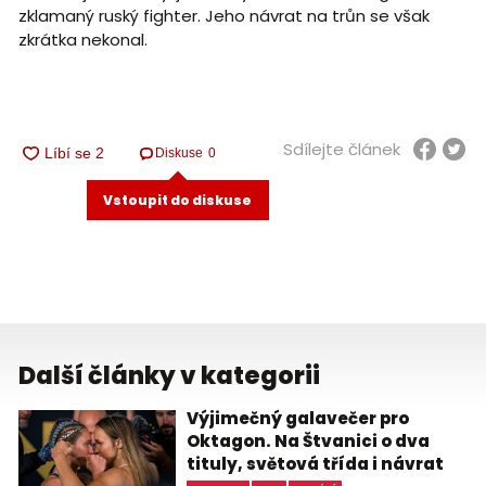
zklamaný ruský fighter. Jeho návrat na trůn se však
zkrátka nekonal.
Sdílejte článek
Diskuse
0
Vstoupit do diskuse
Další články v kategorii
Výjimečný galavečer pro
Oktagon. Na Štvanici o dva
tituly, světová třída i návrat