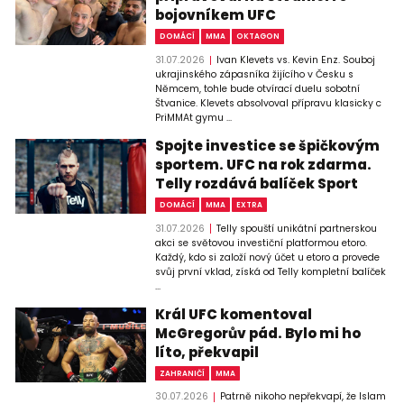
bojovníkem UFC
DOMÁCÍ
MMA
OKTAGON
31.07.2026
Ivan Klevets vs. Kevin Enz. Souboj
ukrajinského zápasníka žijícího v Česku s
Němcem, tohle bude otvírací duelu sobotní
Štvanice. Klevets absolvoval přípravu klasicky c
PriMMAt gymu ...
Spojte investice se špičkovým
sportem. UFC na rok zdarma.
Telly rozdává balíček Sport
DOMÁCÍ
MMA
EXTRA
31.07.2026
Telly spouští unikátní partnerskou
akci se světovou investiční platformou etoro.
Každý, kdo si založí nový účet u etoro a provede
svůj první vklad, získá od Telly kompletní balíček
...
Král UFC komentoval
McGregorův pád. Bylo mi ho
líto, překvapil
ZAHRANIČÍ
MMA
30.07.2026
Patrně nikoho nepřekvapí, že Islam