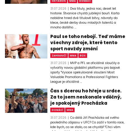
OKTAGON
MMA
DOMÁCÍ
31.07.2026
Dva tituly, jedna noc, deset let
historie. Štvanice chystá jubilejní bouři. Karta
nabídne hned dvě titulové bitvy, návraty do
klece, české derby dvou mladých talentů a
mnoho dalšího. ...
Paul se toho nebojí. Teď máme
všechny zdroje, které tento
sport navždy změní
ZAHRANIČÍ
MMA
BOX
31.07.2026
MVP a PFL se oficiálně sloučily a
vytvořily novou globální platformu pro bojové
sporty "Vysoce spekulované sloučení Most
Valuable Promotions a Professional Fighters
League je oficiálně ...
Čas s dcerou ho hřeje u srdce.
Za to jsem neskonale vděčný,
je spokojený Procházka
DOMÁCÍ
MMA
31.07.2026
Co dělá Jiří Procházka od svého
posledního zápasu v UFC? Co zažil v tomto roce,
kde bych, co se stalo, co se chystá? "Chci vám