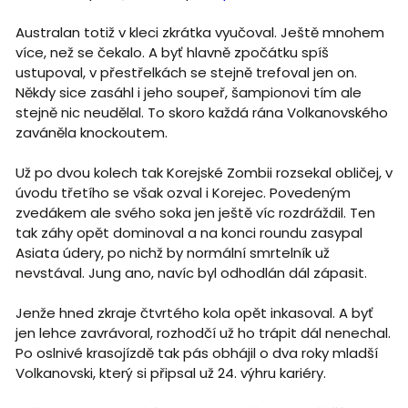
Australan totiž v kleci zkrátka vyučoval. Ještě mnohem
více, než se čekalo. A byť hlavně zpočátku spíš
ustupoval, v přestřelkách se stejně trefoval jen on.
Někdy sice zasáhl i jeho soupeř, šampionovi tím ale
stejně nic neudělal. To skoro každá rána Volkanovského
zaváněla knockoutem.
Už po dvou kolech tak Korejské Zombii rozsekal obličej, v
úvodu třetího se však ozval i Korejec. Povedeným
zvedákem ale svého soka jen ještě víc rozdráždil. Ten
tak záhy opět dominoval a na konci roundu zasypal
Asiata údery, po nichž by normální smrtelník už
nevstával. Jung ano, navíc byl odhodlán dál zápasit.
Jenže hned zkraje čtvrtého kola opět inkasoval. A byť
jen lehce zavrávoral, rozhodčí už ho trápit dál nenechal.
Po oslnivé krasojízdě tak pás obhájil o dva roky mladší
Volkanovski, který si připsal už 24. výhru kariéry.