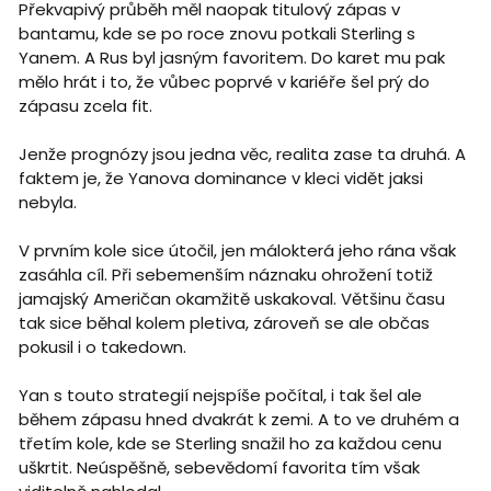
Překvapivý průběh měl naopak titulový zápas v
bantamu, kde se po roce znovu potkali Sterling s
Yanem. A Rus byl jasným favoritem. Do karet mu pak
mělo hrát i to, že vůbec poprvé v kariéře šel prý do
zápasu zcela fit.
Jenže prognózy jsou jedna věc, realita zase ta druhá. A
faktem je, že Yanova dominance v kleci vidět jaksi
nebyla.
V prvním kole sice útočil, jen málokterá jeho rána však
zasáhla cíl. Při sebemenším náznaku ohrožení totiž
jamajský Američan okamžitě uskakoval. Většinu času
tak sice běhal kolem pletiva, zároveň se ale občas
pokusil i o takedown.
Yan s touto strategií nejspíše počítal, i tak šel ale
během zápasu hned dvakrát k zemi. A to ve druhém a
třetím kole, kde se Sterling snažil ho za každou cenu
uškrtit. Neúspěšně, sebevědomí favorita tím však