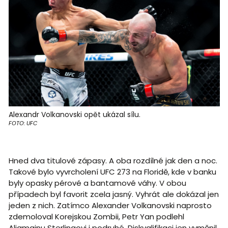
Alexandr Volkanovski opět ukázal sílu.
FOTO: UFC
Hned dva titulové zápasy. A oba rozdílné jak den a noc.
Takové bylo vyvrcholení UFC 273 na Floridě, kde v banku
byly opasky pérové a bantamové váhy. V obou
případech byl favorit zcela jasný. Vyhrát ale dokázal jen
jeden z nich. Zatímco Alexander Volkanovski naprosto
zdemoloval Korejskou Zombii, Petr Yan podlehl
Aljamainu Sterlingovi i podruhé. Diskvalifikaci jen vyměnil