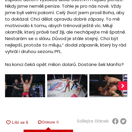
Nikdy jsme neměli peníze. Tohle je pro nás nové. Vždy
jsme byli velmi pokorní. Celý život jsem prosil Boha, aby
to dokázal. Chci dělat opravdu dobré zápasy. To mě
motivovalo k tomu, abych trénoval ještě víc. Miluji
okamžik, který právě teď žiji, ale nechápejte mě špatně.
Nestarám se o slávu. Důvod je stále stejný. Chci být
nejlepší, protože to miluju,“ dodal zápasník, který by rád
vyhrál i druhou sezonu PFL.
Na konci čeká opět milion dolarů. Dostane šek Manfio?
Sdílejte článek
Diskuse
0