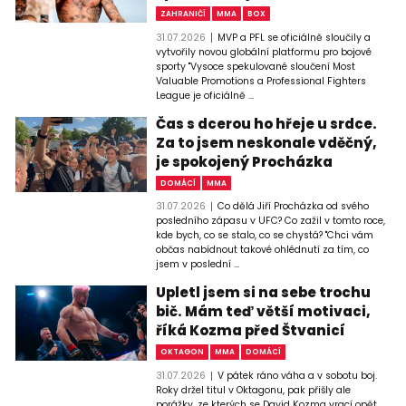
ZAHRANIČÍ
MMA
BOX
31.07.2026
MVP a PFL se oficiálně sloučily a
vytvořily novou globální platformu pro bojové
sporty "Vysoce spekulované sloučení Most
Valuable Promotions a Professional Fighters
League je oficiálně ...
Čas s dcerou ho hřeje u srdce.
Za to jsem neskonale vděčný,
je spokojený Procházka
DOMÁCÍ
MMA
31.07.2026
Co dělá Jiří Procházka od svého
posledního zápasu v UFC? Co zažil v tomto roce,
kde bych, co se stalo, co se chystá? "Chci vám
občas nabídnout takové ohlédnutí za tím, co
jsem v poslední ...
Upletl jsem si na sebe trochu
bič. Mám teď větší motivaci,
říká Kozma před Štvanicí
OKTAGON
MMA
DOMÁCÍ
31.07.2026
V pátek ráno váha a v sobotu boj.
Roky držel titul v Oktagonu, pak přišly ale
porážky, ze kterých se David Kozma vrací opět