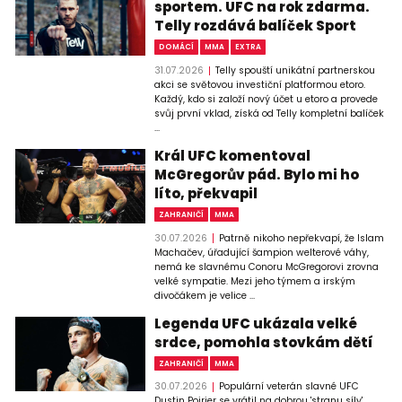
sportem. UFC na rok zdarma.
Telly rozdává balíček Sport
DOMÁCÍ
MMA
EXTRA
31.07.2026
Telly spouští unikátní partnerskou
akci se světovou investiční platformou etoro.
Každý, kdo si založí nový účet u etoro a provede
svůj první vklad, získá od Telly kompletní balíček
...
Král UFC komentoval
McGregorův pád. Bylo mi ho
líto, překvapil
ZAHRANIČÍ
MMA
30.07.2026
Patrně nikoho nepřekvapí, že Islam
Machačev, úřadující šampion welterové váhy,
nemá ke slavnému Conoru McGregorovi zrovna
velké sympatie. Mezi jeho týmem a irským
divočákem je velice ...
Legenda UFC ukázala velké
srdce, pomohla stovkám dětí
ZAHRANIČÍ
MMA
30.07.2026
Populární veterán slavné UFC
Dustin Poirier se vrátil na dobrou 'stranu síly'.