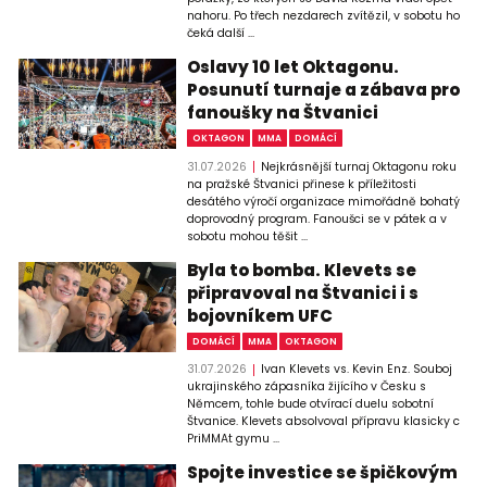
nahoru. Po třech nezdarech zvítězil, v sobotu ho
čeká další ...
Oslavy 10 let Oktagonu.
Posunutí turnaje a zábava pro
fanoušky na Štvanici
OKTAGON
MMA
DOMÁCÍ
31.07.2026
Nejkrásnější turnaj Oktagonu roku
na pražské Štvanici přinese k příležitosti
desátého výročí organizace mimořádně bohatý
doprovodný program. Fanoušci se v pátek a v
sobotu mohou těšit ...
Byla to bomba. Klevets se
připravoval na Štvanici i s
bojovníkem UFC
DOMÁCÍ
MMA
OKTAGON
31.07.2026
Ivan Klevets vs. Kevin Enz. Souboj
ukrajinského zápasníka žijícího v Česku s
Němcem, tohle bude otvírací duelu sobotní
Štvanice. Klevets absolvoval přípravu klasicky c
PriMMAt gymu ...
Spojte investice se špičkovým