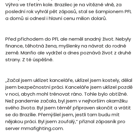
Výhra ve třetím kole. Brazilec je na vítězné vlně, za
poslední rok vyhrál pět zápasů, stal se šampionem PFL
a domů si odnesl i hlavní cenu milion dolarů.
Před příchodem do PFL ale neměl snadný život. Nebyly
finance, těhotná žena, myšlenky na návrat do rodné
země. Manfio ale vydržel a dnes poznává život z druhé
strany. Z té úspěšné.
„Začal jsem uklízet kanceláře, uklízel jsem kostely, dělal
jsem bezpečnostní práci. Kanceláře jsem uklízel pozdě
v noci, abych mohl trénovat ráno. Tohle bylo obtížné.
Než pandemie začala, byl jsem v nejhorším okamžiku
svého života. Byl jsem téměř připraven skončit a vrátit
se do Brazílie. Přemýšlel jsem, jestli tam budu mít
nějakou práci. Byl jsem zoufalý,“ přiznal zápasník pro
server mmafighting.com.