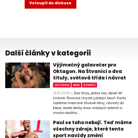
Vstoupit do diskuse
Další články v kategorii
Výjimečný galavečer pro
Oktagon. Na Štvanici o dva
tituly, světová třída i návrat
OKTAGON
MMA
DOMÁCÍ
31.07.2026
Dva tituly, jedna noc, deset let
historie. Štvanice chystá jubilejní bouři. Karta
nabídne hned dvě titulové bitvy, návraty do
klece, české derby dvou mladých talentů a
mnoho dalšího. ...
Paul se toho nebojí. Teď máme
všechny zdroje, které tento
sport navždy změní