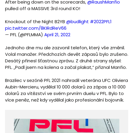
After being down on the scorecards,
@RaushManfio
pulled off a MASSIVE 3rd round KO!
Knockout of the Night B2YB
@budlight
#2022PFL1
pic.twitter.com/8KIRdReV66
— PFL (@PFLMMA)
April 21, 2022
Jednoho dne mu ale zazvonil telefon, který vše změnil.
Volal manažer. Předchozích devět zápasů bylo zrušeno.
Desátý přinesl šťastnou zprávu. Z druhé strany slyšel:
PFL. „Padl jsem na kolena a začal plakat,“ přiznal Manfio.
Brazilec v sezóně PFL 2021 nahradil veterána UFC Oliviera
Aubin-Mercieru, vydělal 10 000 dolarů za zápas a 10 000
dolarů za vítězství ve svém prvním duelu v PFL. Bylo to
více peněz, než kdy vydělal jako profesionální bojovník.