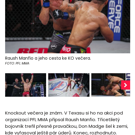
Raush Manfio a jeho cesta ke KO večera.
FOTO: PFL MMA
Knockout večera je znám. V Texasu si ho na akci pod
organizací PFL MMA připsal Raush Manfio. Třicetiletý
bojovník trefil přesně pravačkou, Don Madge šel k zemi,
kde vyfasoval ještě pár úderů. Konec, rozhodnuto.