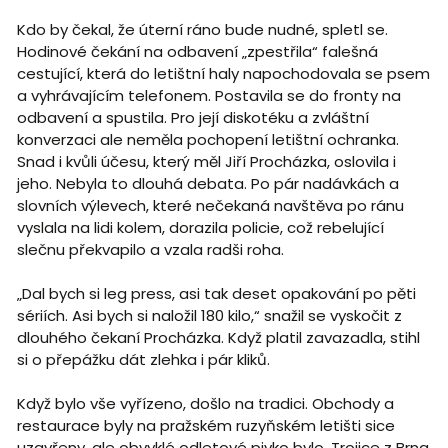
Kdo by čekal, že úterní ráno bude nudné, spletl se.
Hodinové čekání na odbavení „zpestřila“ falešná
cestující, která do letištní haly napochodovala se psem
a vyhrávajícím telefonem. Postavila se do fronty na
odbavení a spustila. Pro její diskotéku a zvláštní
konverzaci ale neměla pochopení letištní ochranka.
Snad i kvůli účesu, který měl Jiří Procházka, oslovila i
jeho. Nebyla to dlouhá debata. Po pár nadávkách a
slovních výlevech, které nečekaná navštěva po ránu
vyslala na lidi kolem, dorazila policie, což rebelující
slečnu překvapilo a vzala radši roha.
„Dal bych si leg press, asi tak deset opakování po pěti
sériích. Asi bych si naložil 180 kilo,“ snažil se vyskočit z
dlouhého čekaní Procházka. Když platil zavazadla, stihl
si o přepážku dát zlehka i pár kliků.
Když bylo vše vyřízeno, došlo na tradici. Obchody a
restaurace byly na pražském ruzyňském letišti sice
uzavřeny, ale obvyklé odletové pivko bylo. Trojice z Brna