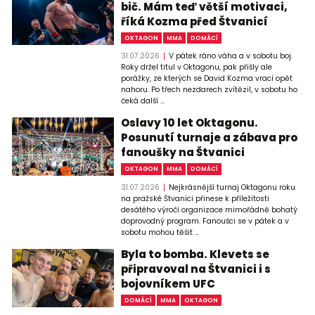
bič. Mám teď větší motivaci,
říká Kozma před Štvanicí
OKTAGON
MMA
DOMÁCÍ
31.07.2026
V pátek ráno váha a v sobotu boj.
Roky držel titul v Oktagonu, pak přišly ale
porážky, ze kterých se David Kozma vrací opět
nahoru. Po třech nezdarech zvítězil, v sobotu ho
čeká další ...
Oslavy 10 let Oktagonu.
Posunutí turnaje a zábava pro
fanoušky na Štvanici
OKTAGON
MMA
DOMÁCÍ
31.07.2026
Nejkrásnější turnaj Oktagonu roku
na pražské Štvanici přinese k příležitosti
desátého výročí organizace mimořádně bohatý
doprovodný program. Fanoušci se v pátek a v
sobotu mohou těšit ...
Byla to bomba. Klevets se
připravoval na Štvanici i s
bojovníkem UFC
DOMÁCÍ
MMA
OKTAGON