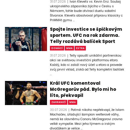
31.07.2026
Ivan Klevets vs. Kevin Enz. Souboj
ukrajinského zápasníka žijícího v Česku s
Němcem, tohle bude otvírací duelu sobotní
Štvanice. Klevets absolvoval přípravu klasicky c
PriMMAt gymu ...
Spojte investice se špičkovým
sportem. UFC na rok zdarma.
Telly rozdává balíček Sport
DOMÁCÍ
MMA
EXTRA
31.07.2026
Telly spouští unikátní partnerskou
akci se světovou investiční platformou etoro.
Každý, kdo si založí nový účet u etoro a provede
svůj první vklad, získá od Telly kompletní balíček
...
Král UFC komentoval
McGregorův pád. Bylo mi ho
líto, překvapil
ZAHRANIČÍ
MMA
30.07.2026
Patrně nikoho nepřekvapí, že Islam
Machačev, úřadující šampion welterové váhy,
nemá ke slavnému Conoru McGregorovi zrovna
velké sympatie. Mezi jeho týmem a irským
divočákem je velice ...