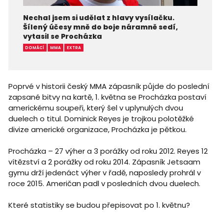
Nechal jsem si udělat z hlavy vysílačku.
Šílený účesy mně do boje náramně sedí,
vytasil se Procházka
DOMÁCÍ
MMA
EXTRA
Poprvé v historii český MMA zápasník půjde do poslední
zapsané bitvy na kartě, 1. května se Procházka postaví
americkému soupeři, který šel v uplynulých dvou
duelech o titul. Dominick Reyes je trojkou polotěžké
divize americké organizace, Procházka je pětkou.
Procházka – 27 výher a 3 porážky od roku 2012. Reyes 12
vítězství a 2 porážky od roku 2014. Zápasník Jetsaam
gymu drží jedenáct výher v řadě, naposledy prohrál v
roce 2015. Američan padl v posledních dvou duelech.
Které statistiky se budou přepisovat po 1. květnu?