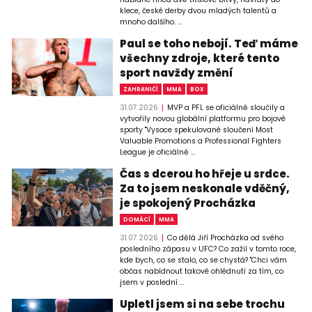
klece, české derby dvou mladých talentů a
mnoho dalšího. ...
Paul se toho nebojí. Teď máme
všechny zdroje, které tento
sport navždy změní
ZAHRANIČÍ
MMA
BOX
31.07.2026
MVP a PFL se oficiálně sloučily a
vytvořily novou globální platformu pro bojové
sporty "Vysoce spekulované sloučení Most
Valuable Promotions a Professional Fighters
League je oficiálně ...
Čas s dcerou ho hřeje u srdce.
Za to jsem neskonale vděčný,
je spokojený Procházka
DOMÁCÍ
MMA
31.07.2026
Co dělá Jiří Procházka od svého
posledního zápasu v UFC? Co zažil v tomto roce,
kde bych, co se stalo, co se chystá? "Chci vám
občas nabídnout takové ohlédnutí za tím, co
jsem v poslední ...
Upletl jsem si na sebe trochu