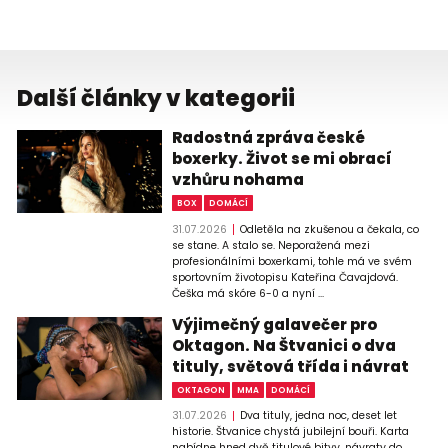
Další články v kategorii
Radostná zpráva české
boxerky. Život se mi obrací
vzhůru nohama
BOX
DOMÁCÍ
31.07.2026
Odletěla na zkušenou a čekala, co
se stane. A stalo se. Neporažená mezi
profesionálními boxerkami, tohle má ve svém
sportovním životopisu Kateřina Čavajdová.
Češka má skóre 6-0 a nyní ...
Výjimečný galavečer pro
Oktagon. Na Štvanici o dva
tituly, světová třída i návrat
OKTAGON
MMA
DOMÁCÍ
31.07.2026
Dva tituly, jedna noc, deset let
historie. Štvanice chystá jubilejní bouři. Karta
nabídne hned dvě titulové bitvy, návraty do