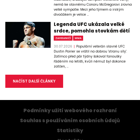
nemá ke slavnému Conoru McGregorovi zrovna
velké sympatie. Mezi jeho týmem a irským
divočákem je velice ...
Legenda UFC ukázala velké
srdce, pomohla stovkám dětí
ZAHRANIČÍ
MMA
30.07.2026
Populární veterán slavné UFC
Dustin Poirier se vrátil na dobrou 'stranu síly'.
Zatímco před pár týdny šokoval fanoušky
řáděním na letišti, kvůli němuž byl dokonce
zatčen, ...
NAČÍST DALŠÍ ČLÁNKY
Podmínky užití webového rozhraní
Souhlas s používáním osobních údajů
Statistiky