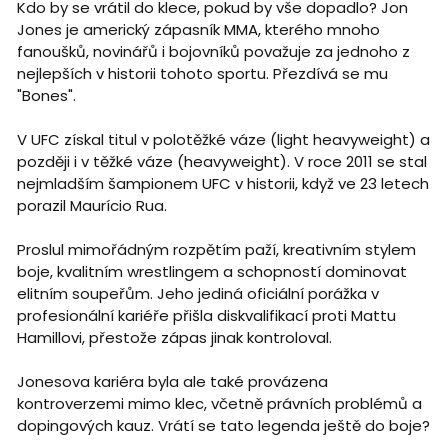
Kdo by se vrátil do klece, pokud by vše dopadlo? Jon
Jones je americký zápasník MMA, kterého mnoho
fanoušků, novinářů i bojovníků považuje za jednoho z
nejlepších v historii tohoto sportu. Přezdívá se mu
"Bones".
V UFC získal titul v polotěžké váze (light heavyweight) a
později i v těžké váze (heavyweight). V roce 2011 se stal
nejmladším šampionem UFC v historii, když ve 23 letech
porazil Maurício Rua.
Proslul mimořádným rozpětím paží, kreativním stylem
boje, kvalitním wrestlingem a schopností dominovat
elitním soupeřům. Jeho jediná oficiální porážka v
profesionální kariéře přišla diskvalifikací proti Mattu
Hamillovi, přestože zápas jinak kontroloval.
Jonesova kariéra byla ale také provázena
kontroverzemi mimo klec, včetně právních problémů a
dopingových kauz. Vrátí se tato legenda ještě do boje?