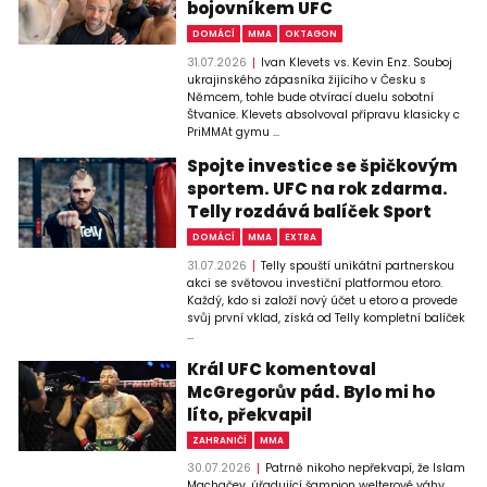
bojovníkem UFC
DOMÁCÍ
MMA
OKTAGON
31.07.2026
Ivan Klevets vs. Kevin Enz. Souboj
ukrajinského zápasníka žijícího v Česku s
Němcem, tohle bude otvírací duelu sobotní
Štvanice. Klevets absolvoval přípravu klasicky c
PriMMAt gymu ...
Spojte investice se špičkovým
sportem. UFC na rok zdarma.
Telly rozdává balíček Sport
DOMÁCÍ
MMA
EXTRA
31.07.2026
Telly spouští unikátní partnerskou
akci se světovou investiční platformou etoro.
Každý, kdo si založí nový účet u etoro a provede
svůj první vklad, získá od Telly kompletní balíček
...
Král UFC komentoval
McGregorův pád. Bylo mi ho
líto, překvapil
ZAHRANIČÍ
MMA
30.07.2026
Patrně nikoho nepřekvapí, že Islam
Machačev, úřadující šampion welterové váhy,