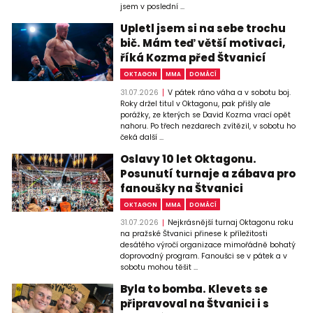
jsem v poslední ...
Upletl jsem si na sebe trochu
bič. Mám teď větší motivaci,
říká Kozma před Štvanicí
OKTAGON
MMA
DOMÁCÍ
31.07.2026
V pátek ráno váha a v sobotu boj.
Roky držel titul v Oktagonu, pak přišly ale
porážky, ze kterých se David Kozma vrací opět
nahoru. Po třech nezdarech zvítězil, v sobotu ho
čeká další ...
Oslavy 10 let Oktagonu.
Posunutí turnaje a zábava pro
fanoušky na Štvanici
OKTAGON
MMA
DOMÁCÍ
31.07.2026
Nejkrásnější turnaj Oktagonu roku
na pražské Štvanici přinese k příležitosti
desátého výročí organizace mimořádně bohatý
doprovodný program. Fanoušci se v pátek a v
sobotu mohou těšit ...
Byla to bomba. Klevets se
připravoval na Štvanici i s