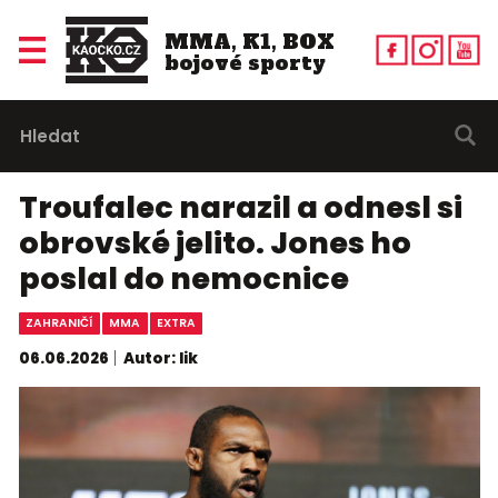
MMA, K1, BOX
bojové sporty
Troufalec narazil a odnesl si
obrovské jelito. Jones ho
poslal do nemocnice
ZAHRANIČÍ
MMA
EXTRA
06.06.2026
Autor: lik