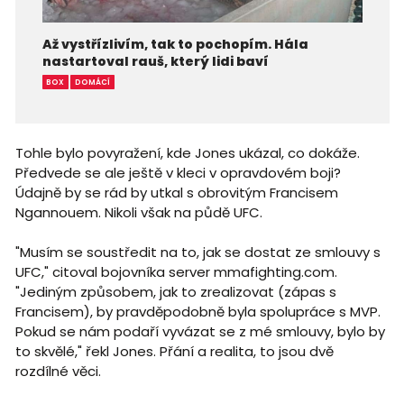
Až vystřízlivím, tak to pochopím. Hála
nastartoval rauš, který lidi baví
BOX
DOMÁCÍ
Tohle bylo povyražení, kde Jones ukázal, co dokáže.
Předvede se ale ještě v kleci v opravdovém boji?
Údajně by se rád by utkal s obrovitým Francisem
Ngannouem. Nikoli však na půdě UFC.
"Musím se soustředit na to, jak se dostat ze smlouvy s
UFC," citoval bojovníka server mmafighting.com.
"Jediným způsobem, jak to zrealizovat (zápas s
Francisem), by pravděpodobně byla spolupráce s MVP.
Pokud se nám podaří vyvázat se z mé smlouvy, bylo by
to skvělé," řekl Jones. Přání a realita, to jsou dvě
rozdílné věci.