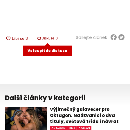
Sdílejte článek
Diskuse
0
Vstoupit do diskuse
Další články v kategorii
Výjimečný galavečer pro
Oktagon. Na Štvanici o dva
tituly, světová třída i návrat
OKTAGON
MMA
DOMÁCÍ