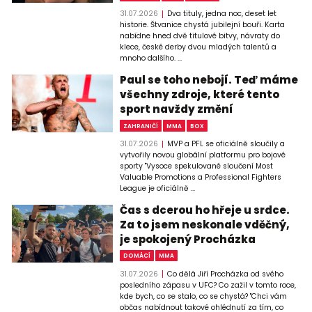
31.07.2026
Dva tituly, jedna noc, deset let
historie. Štvanice chystá jubilejní bouři. Karta
nabídne hned dvě titulové bitvy, návraty do
klece, české derby dvou mladých talentů a
mnoho dalšího. ...
Paul se toho nebojí. Teď máme
všechny zdroje, které tento
sport navždy změní
ZAHRANIČÍ
MMA
BOX
31.07.2026
MVP a PFL se oficiálně sloučily a
vytvořily novou globální platformu pro bojové
sporty "Vysoce spekulované sloučení Most
Valuable Promotions a Professional Fighters
League je oficiálně ...
Čas s dcerou ho hřeje u srdce.
Za to jsem neskonale vděčný,
je spokojený Procházka
DOMÁCÍ
MMA
31.07.2026
Co dělá Jiří Procházka od svého
posledního zápasu v UFC? Co zažil v tomto roce,
kde bych, co se stalo, co se chystá? "Chci vám
občas nabídnout takové ohlédnutí za tím, co