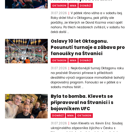
OKTAGON
MMA
DOMÁCÍ
31.07.2026
V pátek ráno váha a v sobotu boj.
Roky držel titul v Oktagonu, pak přišly ale
porážky, ze kterých se David Kozma vrací opět
nahoru. Po třech nezdarech zvítězil, v sobotu ho
čeká další ...
Oslavy 10 let Oktagonu.
Posunutí turnaje a zábava pro
fanoušky na Štvanici
OKTAGON
MMA
DOMÁCÍ
31.07.2026
Nejkrásnější turnaj Oktagonu roku
na pražské Štvanici přinese k příležitosti
desátého výročí organizace mimořádně bohatý
doprovodný program. Fanoušci se v pátek a v
sobotu mohou těšit ...
Byla to bomba. Klevets se
připravoval na Štvanici i s
bojovníkem UFC
DOMÁCÍ
MMA
OKTAGON
31.07.2026
Ivan Klevets vs. Kevin Enz. Souboj
ukrajinského zápasníka žijícího v Česku s