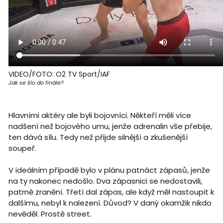
VIDEO/FOTO: O2 TV Sport/IAF
Jak se šlo do finále?
Hlavními aktéry ale byli bojovníci. Někteří měli více
nadšení než bojového umu, jenže adrenalin vše přebije,
ten dává sílu. Tedy než přijde silnější a zkušenější
soupeř.
V ideálním případě bylo v plánu patnáct zápasů, jenže
na ty nakonec nedošlo. Dva zápasnici se nedostavili,
patrně zranění. Třetí dal zápas, ale když měl nastoupit k
dalšímu, nebyl k nalezení. Důvod? V daný okamžik nikdo
nevěděl. Prostě street.