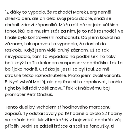
"Z dálky to vypadlo, že rozhodčí Marek Berg neměl
dneska den, ale on dělá svoji práci dobře, snaží se
chránit zdraví zápasníků. Můžu mít názor jako většina
fanoušků, ale musím stát za ním, je to náš rozhodčí. Ve
finále bylo kontroverzní rozhodnutí. Co jsem koukal na
záznam, tak opravdu to vypadalo, že dostal do
rozkroku. Když jsem viděl druhý záznam, už to tak
nevypadalo, tam to vypadalo na podbřišek. To taky
bolí, když trefíte kolenem suspensor v podbřišku, tak to
bolí jako hodně. Otázka je, jestli to byl faul. Za mě
strašně těžko rozhodnutelné. Proto jsem zvolil variantu
B. Nyní vyhrál Matěj, ale pojďme si to zopakovat, tenhle
fight by lidi rádi viděli znovu," řekl k finálovému boji
promotér Petr Ondruš.
Tento duel byl vrcholem tříhodinového maratonu
zápasů. Ty odstartovaly po 19 hodině a okolo 22 hodiny
se začalo balit. Mezitím každý z bojovníků odehrál svůj
příběh. Jedni se zdrželi krátce a stali se fanoušky, ti