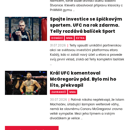
Němcem, tohle bude otvírací duelu sobotní
Štvanice. Klevets absolvoval přípravu klasicky c
PriMMAt gymu ...
Spojte investice se špičkovým
sportem. UFC na rok zdarma.
Telly rozdává balíček Sport
DOMÁCÍ
MMA
EXTRA
31.07.2026
Telly spouští unikátní partnerskou
akci se světovou investiční platformou etoro.
Každý, kdo si založí nový účet u etoro a provede
svůj první vklad, získá od Telly kompletní balíček
...
Král UFC komentoval
McGregorův pád. Bylo mi ho
líto, překvapil
ZAHRANIČÍ
MMA
30.07.2026
Patrně nikoho nepřekvapí, že Islam
Machačev, úřadující šampion welterové váhy,
nemá ke slavnému Conoru McGregorovi zrovna
velké sympatie. Mezi jeho týmem a irským
divočákem je velice ...