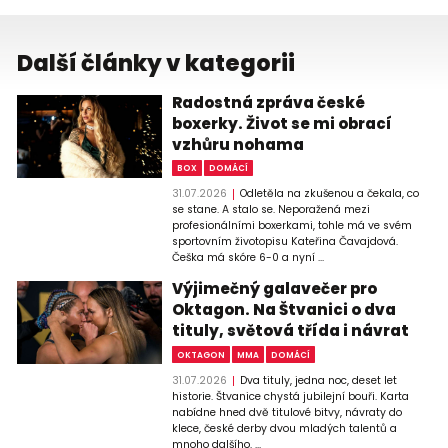
Další články v kategorii
Radostná zpráva české
boxerky. Život se mi obrací
vzhůru nohama
BOX
DOMÁCÍ
31.07.2026
Odletěla na zkušenou a čekala, co
se stane. A stalo se. Neporažená mezi
profesionálními boxerkami, tohle má ve svém
sportovním životopisu Kateřina Čavajdová.
Češka má skóre 6-0 a nyní ...
Výjimečný galavečer pro
Oktagon. Na Štvanici o dva
tituly, světová třída i návrat
OKTAGON
MMA
DOMÁCÍ
31.07.2026
Dva tituly, jedna noc, deset let
historie. Štvanice chystá jubilejní bouři. Karta
nabídne hned dvě titulové bitvy, návraty do
klece, české derby dvou mladých talentů a
mnoho dalšího. ...