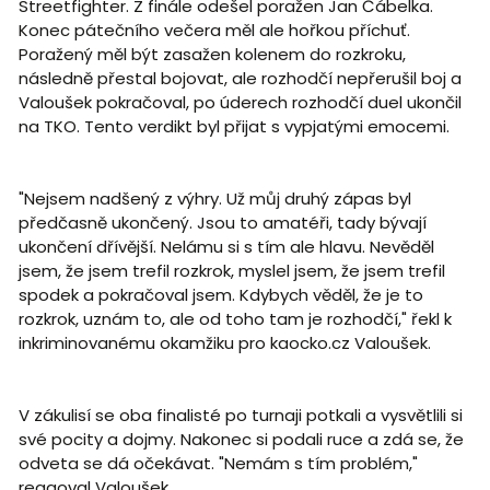
Streetfighter. Z finále odešel poražen Jan Čábelka.
Konec pátečního večera měl ale hořkou příchuť.
Poražený měl být zasažen kolenem do rozkroku,
následně přestal bojovat, ale rozhodčí nepřerušil boj a
Valoušek pokračoval, po úderech rozhodčí duel ukončil
na TKO. Tento verdikt byl přijat s vypjatými emocemi.
"Nejsem nadšený z výhry. Už můj druhý zápas byl
předčasně ukončený. Jsou to amatéři, tady bývají
ukončení dřívější. Nelámu si s tím ale hlavu. Nevěděl
jsem, že jsem trefil rozkrok, myslel jsem, že jsem trefil
spodek a pokračoval jsem. Kdybych věděl, že je to
rozkrok, uznám to, ale od toho tam je rozhodčí," řekl k
inkriminovanému okamžiku pro kaocko.cz Valoušek.
V zákulisí se oba finalisté po turnaji potkali a vysvětlili si
své pocity a dojmy. Nakonec si podali ruce a zdá se, že
odveta se dá očekávat. "Nemám s tím problém,"
reagoval Valoušek.