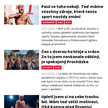
Paul se toho nebojí. Teď máme
všechny zdroje, které tento
sport navždy změní
ZAHRANIČÍ
MMA
BOX
31.07.2026
MVP a PFL se oficiálně sloučily a
vytvořily novou globální platformu pro bojové
sporty "Vysoce spekulované sloučení Most
Valuable Promotions a Professional Fighters
League je oficiálně ...
Čas s dcerou ho hřeje u srdce.
Za to jsem neskonale vděčný,
je spokojený Procházka
DOMÁCÍ
MMA
31.07.2026
Co dělá Jiří Procházka od svého
posledního zápasu v UFC? Co zažil v tomto roce,
kde bych, co se stalo, co se chystá? "Chci vám
občas nabídnout takové ohlédnutí za tím, co
jsem v poslední ...
Upletl jsem si na sebe trochu
bič. Mám teď větší motivaci,
říká Kozma před Štvanicí