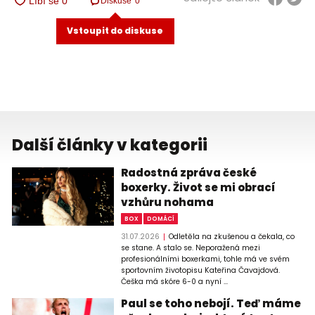
Diskuse
0
Vstoupit do diskuse
Další články v kategorii
Radostná zpráva české
boxerky. Život se mi obrací
vzhůru nohama
BOX
DOMÁCÍ
31.07.2026
Odletěla na zkušenou a čekala, co
se stane. A stalo se. Neporažená mezi
profesionálními boxerkami, tohle má ve svém
sportovním životopisu Kateřina Čavajdová.
Češka má skóre 6-0 a nyní ...
Paul se toho nebojí. Teď máme