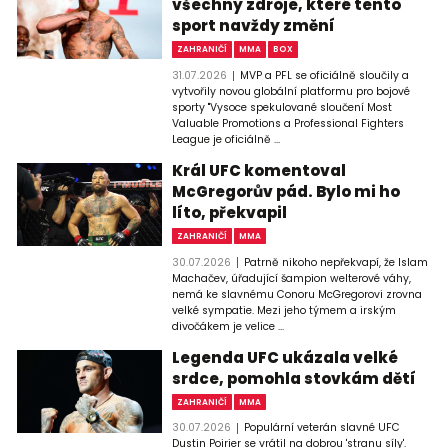
všechny zdroje, které tento
sport navždy změní
ZAHRANIČÍ
MMA
BOX
31.07.2026
MVP a PFL se oficiálně sloučily a
vytvořily novou globální platformu pro bojové
sporty "Vysoce spekulované sloučení Most
Valuable Promotions a Professional Fighters
League je oficiálně ...
Král UFC komentoval
McGregorův pád. Bylo mi ho
líto, překvapil
ZAHRANIČÍ
MMA
30.07.2026
Patrně nikoho nepřekvapí, že Islam
Machačev, úřadující šampion welterové váhy,
nemá ke slavnému Conoru McGregorovi zrovna
velké sympatie. Mezi jeho týmem a irským
divočákem je velice ...
Legenda UFC ukázala velké
srdce, pomohla stovkám dětí
ZAHRANIČÍ
MMA
30.07.2026
Populární veterán slavné UFC
Dustin Poirier se vrátil na dobrou 'stranu síly'.