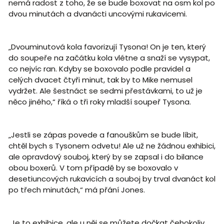
nemá radost z toho, že se bude boxovat na osm kol po
dvou minutách a dvanácti uncovými rukavicemi.
„Dvouminutová kola favorizují Tysona! On je ten, který
do soupeře na začátku kola vlétne a snaží se vysypat,
co nejvíc ran. Kdyby se boxovalo podle pravidel a
celých dvacet čtyři minut, tak by to Mike nemusel
vydržet. Ale šestnáct se sedmi přestávkami, to už je
něco jiného,“ říká o tři roky mladší soupeř Tysona.
„Jestli se zápas povede a fanouškům se bude líbit,
chtěl bych s Tysonem odvetu! Ale už ne žádnou exhibici,
ale opravdový souboj, který by se zapsal i do bilance
obou boxerů. V tom případě by se boxovalo v
desetiuncových rukavicích a souboj by trval dvanáct kol
po třech minutách,“ má přání Jones.
„Je to exhibice, ale u něj se můžete dočkat čehokoliv.