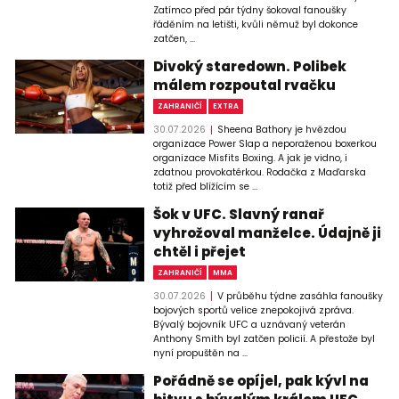
Zatímco před pár týdny šokoval fanoušky
řáděním na letišti, kvůli němuž byl dokonce
zatčen, ...
Divoký staredown. Polibek
málem rozpoutal rvačku
ZAHRANIČÍ
EXTRA
30.07.2026
Sheena Bathory je hvězdou
organizace Power Slap a neporaženou boxerkou
organizace Misfits Boxing. A jak je vidno, i
zdatnou provokatérkou. Rodačka z Maďarska
totiž před blížícím se ...
Šok v UFC. Slavný ranař
vyhrožoval manželce. Údajně ji
chtěl i přejet
ZAHRANIČÍ
MMA
30.07.2026
V průběhu týdne zasáhla fanoušky
bojových sportů velice znepokojivá zpráva.
Bývalý bojovník UFC a uznávaný veterán
Anthony Smith byl zatčen policií. A přestože byl
nyní propuštěn na ...
Pořádně se opíjel, pak kývl na