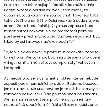
Proto musím být v nejlepší formě. Mike může náhle
udeřit loktem a poranit mi tvář. Jsem menší, ta
dvouminutová kola mi nejsou po chuti. Favorizují totiž
toho většího a silnějšího. Další věc, která bude na jeho
straně, že to bude úplně jiný rytmus zápasu a bude
muset ostřeji boxovat. Ale od promotérů jsem byl
postavený před hotovou věc. Buď ber, nebo nech být.
Nikdo by asi takovou nabídku neodmítl."
"Tyson je skvělý boxer, a proto musím čekat v zápase
to nejhorší… Ale tak moc box miluju, že jsem připravený
v ringu i umřít,“ říká světový šampion čtyř váhových
kategorií.
Ač neradi, oba se musí smířit s faktem, že se nebude
zápasit podle normálních pravidel. „Budeme boxovat
jen na ukázku? Ale Mike neví, co je to exhibice. Nikdy nic
takového nezkoušel. Půjde po mně hned od začátku…
Ale i já mám šance. Jsem proti němu rychlejší a v
neskutečné dobré formě,“ řekl o tři roky mladší Jones,