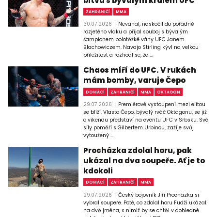
bitvu s bývalým králem UFC
ZAHRANIČÍ
MMA
30.07.2026
Neváhal, naskočil do pořádně
rozjetého vlaku a přijal souboj s bývalým
šampionem polotěžké váhy UFC Janem
Blachowiczem. Navajo Stirling kývl na velkou
příležitost a rozhodl se, že ...
Chaos míří do UFC. V rukách
mám bomby, varuje Čepo
DOMÁCÍ
ZAHRANIČÍ
MMA
OKTAGON
29.07.2026
Premiérové vystoupení mezi elitou
se blíží. Vlasto Čepo, bývalý rváč Oktagonu, se již
o víkendu představí na eventu UFC v Srbsku. Své
síly poměří s Gilbertem Urbinou, zažije svůj
vytoužený ...
Procházka zdolal horu, pak
ukázal na dva soupeře. Ať je to
kdokoli
DOMÁCÍ
ZAHRANIČÍ
MMA
29.07.2026
Český bojovník Jiří Procházka si
vybral soupeře. Poté, co zdolal horu Fudži ukázal
na dvě jména, s nimiž by se chtěl v dohledné