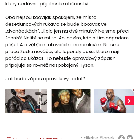
který nedávno přijal ruské občanství…
Oba nejsou kdovíjak spokojeni, že místo
desetiuncových rukavic se bude boxovat ve
„dvanáctkách“. „Kolo jen na dvě minuty? Nejsme přeci
ženské! Nelíbí se mi to. Ani nevím, kdo s tím nápadem
přišel. A o větších rukavicích ani nemluvím. Nejsme
přece žádní nováčci, ale legendy boxu, které mají
pořád co ukázat. To nebude opravdový zápas!“
připojuje se rovněž nespokojený Tyson.
Jak bude zápas opravdu vypadat?
Sdílejte článek