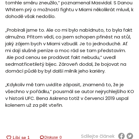
tomhle směru zneužilo,“ poznamenal Masvidal. S Danou
Whitem prý o možnosti fightu v Miami několikrát mluvil, k
dohodě však nedošlo.
„Probírali jsme to. Ale co mi bylo nabídnuto, to byla fakt
almužna. Přitom vědí, co jsem schopen přinést na stůl,
jaký zájem bych v Miami vzbudil. Je to jednoduché. Ať
mi dají slušné peníze a moc rád se tam představím.
Ale pod cenou se prodávat fakt nebudu,“ uvedl
sedmatřicetiletý bijec. Zároveň dodal, že bojovat na
domácí půdě by byl další milník jeho kariéry.
„Kdykoliv mě tam uvidíte zápasit, znamená to, že je
všechno v pořádku,“ pousmál se autor nejrychlejšího KO
v historii UFC. Bena Askrena totiž v červenci 2019 uspal
kolenem už za pět vteřin.
Sdílejte článek
Diskuse
0