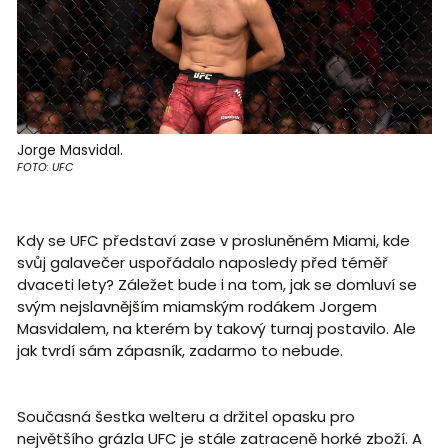
Jorge Masvidal.
FOTO: UFC
Kdy se UFC představí zase v prosluněném Miami, kde
svůj galavečer uspořádalo naposledy před téměř
dvaceti lety? Záležet bude i na tom, jak se domluví se
svým nejslavnějším miamským rodákem Jorgem
Masvidalem, na kterém by takový turnaj postavilo. Ale
jak tvrdí sám zápasník, zadarmo to nebude.
Současná šestka welteru a držitel opasku pro
největšího grázla UFC je stále zatraceně horké zboží. A