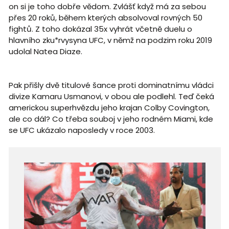
on si je toho dobře vědom. Zvlášť když má za sebou
přes 20 roků, během kterých absolvoval rovných 50
fightů. Z toho dokázal 35x vyhrát včetně duelu o
hlavního zku*rvysyna UFC, v němž na podzim roku 2019
udolal Natea Diaze.
Pak přišly dvě titulové šance proti dominatnímu vládci
divize Kamaru Usmanovi, v obou ale podlehl. Teď čeká
americkou superhvězdu jeho krajan Colby Covington,
ale co dál? Co třeba souboj v jeho rodném Miami, kde
se UFC ukázalo naposledy v roce 2003.