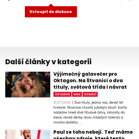
Vstoupit do diskuse
Další články v kategorii
Výjimečný galavečer pro
Oktagon. Na Štvanici o dva
tituly, světová třída i návrat
OKTAGON
MMA
DOMÁCÍ
31.07.2026
Dva tituly, jedna noc, deset let
historie. Štvanice chystá jubilejní bouři. Karta
nabídne hned dvě titulové bitvy, návraty do
klece, české derby dvou mladých talentů a
mnoho dalšího. ...
Paul se toho nebojí. Teď máme
všechny zdroje, které tento