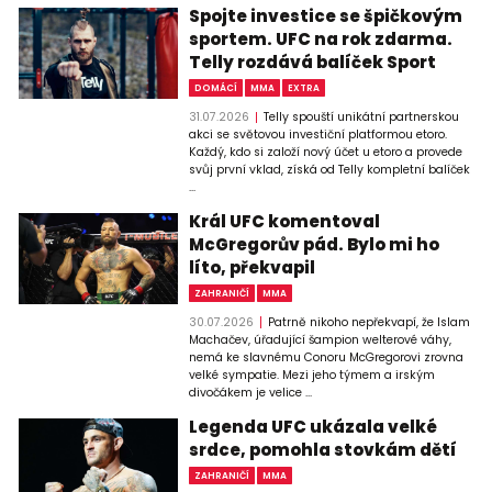
Spojte investice se špičkovým
sportem. UFC na rok zdarma.
Telly rozdává balíček Sport
DOMÁCÍ
MMA
EXTRA
31.07.2026
Telly spouští unikátní partnerskou
akci se světovou investiční platformou etoro.
Každý, kdo si založí nový účet u etoro a provede
svůj první vklad, získá od Telly kompletní balíček
...
Král UFC komentoval
McGregorův pád. Bylo mi ho
líto, překvapil
ZAHRANIČÍ
MMA
30.07.2026
Patrně nikoho nepřekvapí, že Islam
Machačev, úřadující šampion welterové váhy,
nemá ke slavnému Conoru McGregorovi zrovna
velké sympatie. Mezi jeho týmem a irským
divočákem je velice ...
Legenda UFC ukázala velké
srdce, pomohla stovkám dětí
ZAHRANIČÍ
MMA