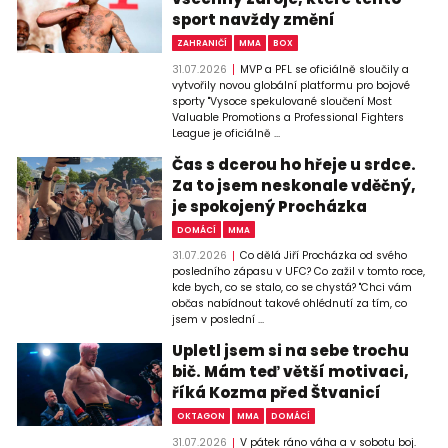
sport navždy změní
ZAHRANIČÍ
MMA
BOX
31.07.2026
MVP a PFL se oficiálně sloučily a
vytvořily novou globální platformu pro bojové
sporty "Vysoce spekulované sloučení Most
Valuable Promotions a Professional Fighters
League je oficiálně ...
Čas s dcerou ho hřeje u srdce.
Za to jsem neskonale vděčný,
je spokojený Procházka
DOMÁCÍ
MMA
31.07.2026
Co dělá Jiří Procházka od svého
posledního zápasu v UFC? Co zažil v tomto roce,
kde bych, co se stalo, co se chystá? "Chci vám
občas nabídnout takové ohlédnutí za tím, co
jsem v poslední ...
Upletl jsem si na sebe trochu
bič. Mám teď větší motivaci,
říká Kozma před Štvanicí
OKTAGON
MMA
DOMÁCÍ
31.07.2026
V pátek ráno váha a v sobotu boj.