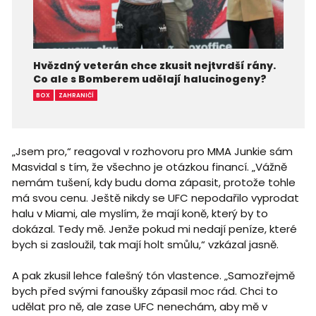
Hvězdný veterán chce zkusit nejtvrdší rány.
Co ale s Bomberem udělají halucinogeny?
BOX
ZAHRANIČÍ
„Jsem pro,“ reagoval v rozhovoru pro MMA Junkie sám
Masvidal s tím, že všechno je otázkou financí. „Vážně
nemám tušení, kdy budu doma zápasit, protože tohle
má svou cenu. Ještě nikdy se UFC nepodařilo vyprodat
halu v Miami, ale myslím, že mají koně, který by to
dokázal. Tedy mě. Jenže pokud mi nedají peníze, které
bych si zasloužil, tak mají holt smůlu,“ vzkázal jasně.
A pak zkusil lehce falešný tón vlastence. „Samozřejmě
bych před svými fanoušky zápasil moc rád. Chci to
udělat pro ně, ale zase UFC nenechám, aby mě v