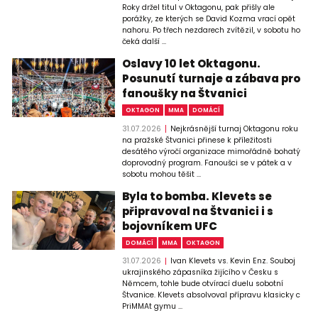
Roky držel titul v Oktagonu, pak přišly ale
porážky, ze kterých se David Kozma vrací opět
nahoru. Po třech nezdarech zvítězil, v sobotu ho
čeká další ...
Oslavy 10 let Oktagonu.
Posunutí turnaje a zábava pro
fanoušky na Štvanici
OKTAGON
MMA
DOMÁCÍ
31.07.2026
Nejkrásnější turnaj Oktagonu roku
na pražské Štvanici přinese k příležitosti
desátého výročí organizace mimořádně bohatý
doprovodný program. Fanoušci se v pátek a v
sobotu mohou těšit ...
Byla to bomba. Klevets se
připravoval na Štvanici i s
bojovníkem UFC
DOMÁCÍ
MMA
OKTAGON
31.07.2026
Ivan Klevets vs. Kevin Enz. Souboj
ukrajinského zápasníka žijícího v Česku s
Němcem, tohle bude otvírací duelu sobotní
Štvanice. Klevets absolvoval přípravu klasicky c
PriMMAt gymu ...