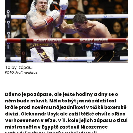
To byl zápas...
FOTO: Profimedia.cz
Dávno je po zápase, ale ještě hodiny a dny se o
něm bude mluvit. Měla to být jasná záležitost
krále proti novému nájezdníkovi v těžké boxerské
divizi. Oleksandr Usyk ale zažil těžké chvíle s Rico
Verhoevenem v Gíze. V 11. kole jejich zápasu o titul
mistra světa v Egyptě zastavil Nizozemce