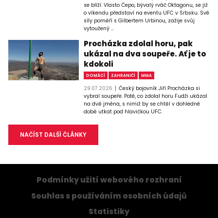
se blíží. Vlasto Čepo, bývalý rváč Oktagonu, se již
o víkendu představí na eventu UFC v Srbsku. Své
síly poměří s Gilbertem Urbinou, zažije svůj
vytoužený ...
Procházka zdolal horu, pak
ukázal na dva soupeře. Ať je to
kdokoli
DOMÁCÍ
ZAHRANIČÍ
MMA
29.07.2026
Český bojovník Jiří Procházka si
vybral soupeře. Poté, co zdolal horu Fudži ukázal
na dvě jména, s nimiž by se chtěl v dohledné
době utkat pod hlavičkou UFC.
NAČÍST DALŠÍ ČLÁNKY
Podmínky užití webového rozhraní
Souhlas s používáním osobních údajů
Statistiky