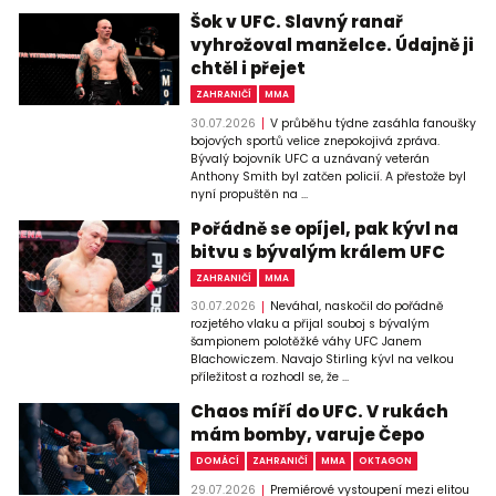
Šok v UFC. Slavný ranař
vyhrožoval manželce. Údajně ji
chtěl i přejet
ZAHRANIČÍ
MMA
30.07.2026
V průběhu týdne zasáhla fanoušky
bojových sportů velice znepokojivá zpráva.
Bývalý bojovník UFC a uznávaný veterán
Anthony Smith byl zatčen policií. A přestože byl
nyní propuštěn na ...
Pořádně se opíjel, pak kývl na
bitvu s bývalým králem UFC
ZAHRANIČÍ
MMA
30.07.2026
Neváhal, naskočil do pořádně
rozjetého vlaku a přijal souboj s bývalým
šampionem polotěžké váhy UFC Janem
Blachowiczem. Navajo Stirling kývl na velkou
příležitost a rozhodl se, že ...
Chaos míří do UFC. V rukách
mám bomby, varuje Čepo
DOMÁCÍ
ZAHRANIČÍ
MMA
OKTAGON
29.07.2026
Premiérové vystoupení mezi elitou