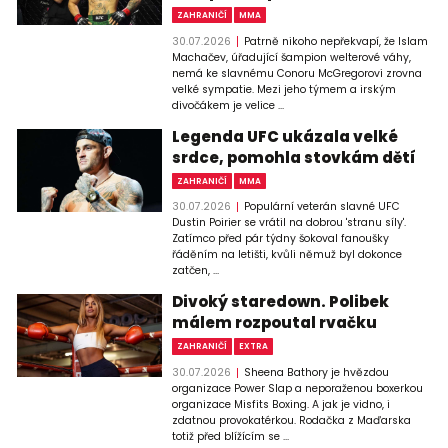
ZAHRANIČÍ
MMA
30.07.2026
Patrně nikoho nepřekvapí, že Islam
Machačev, úřadující šampion welterové váhy,
nemá ke slavnému Conoru McGregorovi zrovna
velké sympatie. Mezi jeho týmem a irským
divočákem je velice ...
Legenda UFC ukázala velké
srdce, pomohla stovkám dětí
ZAHRANIČÍ
MMA
30.07.2026
Populární veterán slavné UFC
Dustin Poirier se vrátil na dobrou 'stranu síly'.
Zatímco před pár týdny šokoval fanoušky
řáděním na letišti, kvůli němuž byl dokonce
zatčen, ...
Divoký staredown. Polibek
málem rozpoutal rvačku
ZAHRANIČÍ
EXTRA
30.07.2026
Sheena Bathory je hvězdou
organizace Power Slap a neporaženou boxerkou
organizace Misfits Boxing. A jak je vidno, i
zdatnou provokatérkou. Rodačka z Maďarska
totiž před blížícím se ...