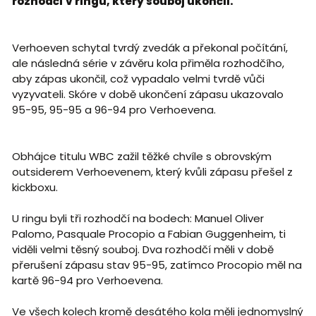
rozhodčí v ringu, který souboj ukončil.
Verhoeven schytal tvrdý zvedák a překonal počítání,
ale následná série v závěru kola přiměla rozhodčího,
aby zápas ukončil, což vypadalo velmi tvrdě vůči
vyzyvateli. Skóre v době ukončení zápasu ukazovalo
95-95, 95-95 a 96-94 pro Verhoevena.
Obhájce titulu WBC zažil těžké chvíle s obrovským
outsiderem Verhoevenem, který kvůli zápasu přešel z
kickboxu.
U ringu byli tři rozhodčí na bodech: Manuel Oliver
Palomo, Pasquale Procopio a Fabian Guggenheim, ti
viděli velmi těsný souboj. Dva rozhodčí měli v době
přerušení zápasu stav 95-95, zatímco Procopio měl na
kartě 96-94 pro Verhoevena.
Ve všech kolech kromě desátého kola měli jednomyslný