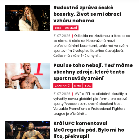
Radostná zpráva české
boxerky. Život se mi obrací
vzhůru nohama
BOX
DOMÁCÍ
31.07.2026
Odletěla na zkušenou a čekala, co
se stane. A stalo se. Neporažená mezi
profesionálními boxerkami, tohle má ve svém
sportovním životopisu Kateřina Čavajdová.
Češka má skóre 6-0 a nyní ...
Paul se toho nebojí. Teď máme
všechny zdroje, které tento
sport navždy změní
ZAHRANIČÍ
MMA
BOX
31.07.2026
MVP a PFL se oficiálně sloučily a
vytvořily novou globální platformu pro bojové
sporty "Vysoce spekulované sloučení Most
Valuable Promotions a Professional Fighters
League je oficiálně ...
Král UFC komentoval
McGregorův pád. Bylo mi ho
líto, překvapil