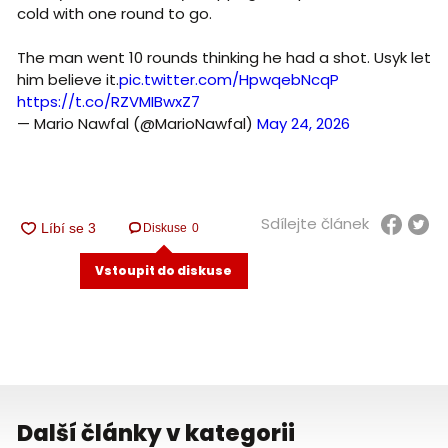
cold with one round to go.
The man went 10 rounds thinking he had a shot. Usyk let
him believe it.
pic.twitter.com/HpwqebNcqP
https://t.co/RZVMIBwxZ7
— Mario Nawfal (@MarioNawfal)
May 24, 2026
Sdílejte článek
Diskuse
0
Vstoupit do diskuse
Další články v kategorii