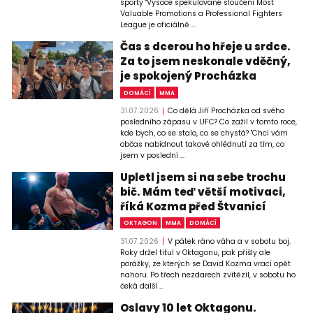
sporty "Vysoce spekulované sloučení Most
Valuable Promotions a Professional Fighters
League je oficiálně ...
Čas s dcerou ho hřeje u srdce.
Za to jsem neskonale vděčný,
je spokojený Procházka
DOMÁCÍ
MMA
31.07.2026
Co dělá Jiří Procházka od svého
posledního zápasu v UFC? Co zažil v tomto roce,
kde bych, co se stalo, co se chystá? "Chci vám
občas nabídnout takové ohlédnutí za tím, co
jsem v poslední ...
Upletl jsem si na sebe trochu
bič. Mám teď větší motivaci,
říká Kozma před Štvanicí
OKTAGON
MMA
DOMÁCÍ
31.07.2026
V pátek ráno váha a v sobotu boj.
Roky držel titul v Oktagonu, pak přišly ale
porážky, ze kterých se David Kozma vrací opět
nahoru. Po třech nezdarech zvítězil, v sobotu ho
čeká další ...
Oslavy 10 let Oktagonu.