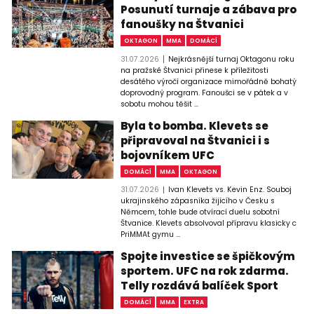
Posunutí turnaje a zábava pro
fanoušky na Štvanici
OKTAGON
MMA
DOMÁCÍ
31.07.2026
Nejkrásnější turnaj Oktagonu roku
na pražské Štvanici přinese k příležitosti
desátého výročí organizace mimořádně bohatý
doprovodný program. Fanoušci se v pátek a v
sobotu mohou těšit ...
Byla to bomba. Klevets se
připravoval na Štvanici i s
bojovníkem UFC
DOMÁCÍ
MMA
OKTAGON
31.07.2026
Ivan Klevets vs. Kevin Enz. Souboj
ukrajinského zápasníka žijícího v Česku s
Němcem, tohle bude otvírací duelu sobotní
Štvanice. Klevets absolvoval přípravu klasicky c
PriMMAt gymu ...
Spojte investice se špičkovým
sportem. UFC na rok zdarma.
Telly rozdává balíček Sport
DOMÁCÍ
MMA
EXTRA