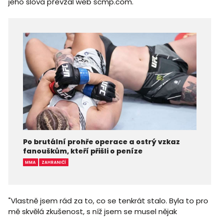
jeho slova převzal web scmp.com.
Po brutální prohře operace a ostrý vzkaz
fanouškům, kteří přišli o peníze
MMA
ZAHRANIČÍ
"Vlastně jsem rád za to, co se tenkrát stalo. Byla to pro
mě skvělá zkušenost, s níž jsem se musel nějak