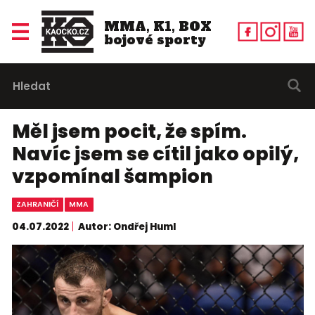
MMA, K1, BOX
bojové sporty
Měl jsem pocit, že spím.
Navíc jsem se cítil jako opilý,
vzpomínal šampion
ZAHRANIČÍ
MMA
04.07.2022
Autor: Ondřej Huml