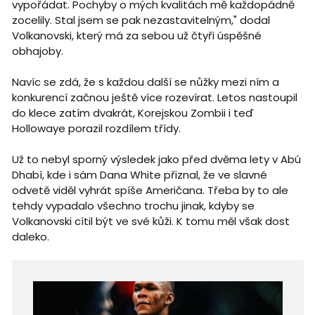
vypořádat. Pochyby o mých kvalitách mě každopádně
zocelily. Stal jsem se pak nezastavitelným," dodal
Volkanovski, který má za sebou už čtyři úspěšné
obhajoby.
Navíc se zdá, že s každou další se nůžky mezi ním a
konkurencí začnou ještě více rozevírat. Letos nastoupil
do klece zatím dvakrát, Korejskou Zombii i teď
Hollowaye porazil rozdílem třídy.
Už to nebyl sporný výsledek jako před dvěma lety v Abú
Dhabí, kde i sám Dana White přiznal, že ve slavné
odvetě viděl vyhrát spíše Američana. Třeba by to ale
tehdy vypadalo všechno trochu jinak, kdyby se
Volkanovski cítil být ve své kůži. K tomu měl však dost
daleko.