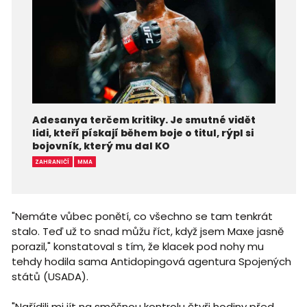
Adesanya terčem kritiky. Je smutné vidět
lidi, kteří pískají během boje o titul, rýpl si
bojovník, který mu dal KO
ZAHRANIČÍ
MMA
"Nemáte vůbec ponětí, co všechno se tam tenkrát
stalo. Teď už to snad můžu říct, když jsem Maxe jasně
porazil," konstatoval s tím, že klacek pod nohy mu
tehdy hodila sama Antidopingová agentura Spojených
států (USADA).
"Nařídili mi jít na směšnou kontrolu čtyři hodiny před