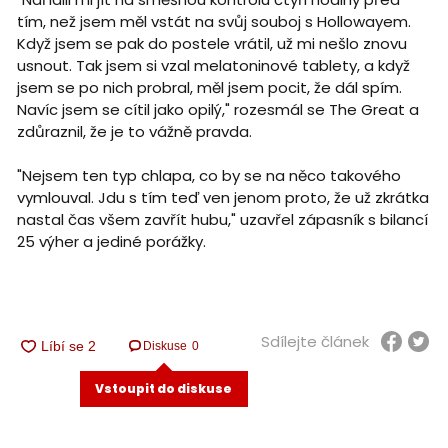
tím, než jsem měl vstát na svůj souboj s Hollowayem.
Když jsem se pak do postele vrátil, už mi nešlo znovu
usnout. Tak jsem si vzal melatoninové tablety, a když
jsem se po nich probral, měl jsem pocit, že dál spím.
Navíc jsem se cítil jako opilý," rozesmál se The Great a
zdůraznil, že je to vážně pravda.
"Nejsem ten typ chlapa, co by se na něco takového
vymlouval. Jdu s tím teď ven jenom proto, že už zkrátka
nastal čas všem zavřít hubu," uzavřel zápasník s bilancí
25 výher a jediné porážky.
Sdílejte článek
Diskuse
0
Vstoupit do diskuse