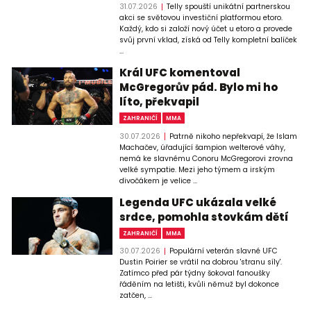
31.07.2026
Telly spouští unikátní partnerskou
akci se světovou investiční platformou etoro.
Každý, kdo si založí nový účet u etoro a provede
svůj první vklad, získá od Telly kompletní balíček
...
Král UFC komentoval
McGregorův pád. Bylo mi ho
líto, překvapil
ZAHRANIČÍ
MMA
30.07.2026
Patrně nikoho nepřekvapí, že Islam
Machačev, úřadující šampion welterové váhy,
nemá ke slavnému Conoru McGregorovi zrovna
velké sympatie. Mezi jeho týmem a irským
divočákem je velice ...
Legenda UFC ukázala velké
srdce, pomohla stovkám dětí
ZAHRANIČÍ
MMA
30.07.2026
Populární veterán slavné UFC
Dustin Poirier se vrátil na dobrou 'stranu síly'.
Zatímco před pár týdny šokoval fanoušky
řáděním na letišti, kvůli němuž byl dokonce
zatčen, ...