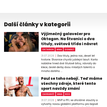
Další články v kategorii
Výjimečný galavečer pro
Oktagon. Na Štvanici o dva
tituly, světová třída i návrat
OKTAGON
MMA
DOMÁCÍ
31.07.2026
Dva tituly, jedna noc, deset let
historie. Štvanice chystá jubilejní bouři. Karta
nabídne hned dvě titulové bitvy, návraty do
klece, české derby dvou mladých talentů a
mnoho dalšího. ...
Paul se toho nebojí. Teď máme
všechny zdroje, které tento
sport navždy změní
ZAHRANIČÍ
MMA
BOX
31.07.2026
MVP a PFL se oficiálně sloučily a
vytvořily novou globální platformu pro bojové