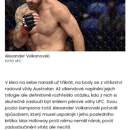
Alexander Volkanovski.
FOTO: UFC
V kleci na sebe narazili už třikrát, na body se z vítězství
radoval vždy Australan. Až víkendové naplnění jejich
trilogie ale definitivně rozhřešilo otázku, kdo z nich si
skutečně zaslouží být králem pérové váhy UFC. Svou
pozici šampiona totiž Alexander Volkanovski potvrdil
způsobem, který musel uspokojit i jeho posledního
kritika. Max Holloway proti němu neměl nárok, pocit
zadostiučinění vítěz ale necítil.