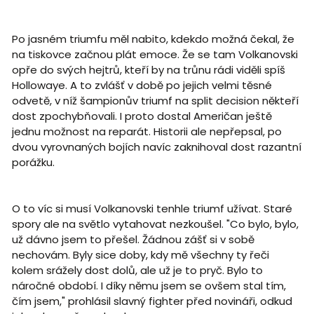
Po jasném triumfu měl nabito, kdekdo možná čekal, že
na tiskovce začnou plát emoce. Že se tam Volkanovski
opře do svých hejtrů, kteří by na trůnu rádi viděli spíš
Hollowaye. A to zvlášť v době po jejich velmi těsné
odvetě, v níž šampionův triumf na split decision někteří
dost zpochybňovali. I proto dostal Američan ještě
jednu možnost na reparát. Historii ale nepřepsal, po
dvou vyrovnaných bojích navíc zaknihoval dost razantní
porážku.
O to víc si musí Volkanovski tenhle triumf užívat. Staré
spory ale na světlo vytahovat nezkoušel. "Co bylo, bylo,
už dávno jsem to přešel. Žádnou zášť si v sobě
nechovám. Byly sice doby, kdy mě všechny ty řeči
kolem srážely dost dolů, ale už je to pryč. Bylo to
náročné období. I díky němu jsem se ovšem stal tím,
čím jsem," prohlásil slavný fighter před novináři, odkud