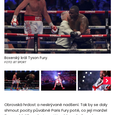
Boxerský král Tyson Fury.
FOTO: BT SPORT
Obrovská hrdost a neskrývané nadšení. Tak by se daly
shrnout pocity půvabné Paris Fury poté, co její manžel