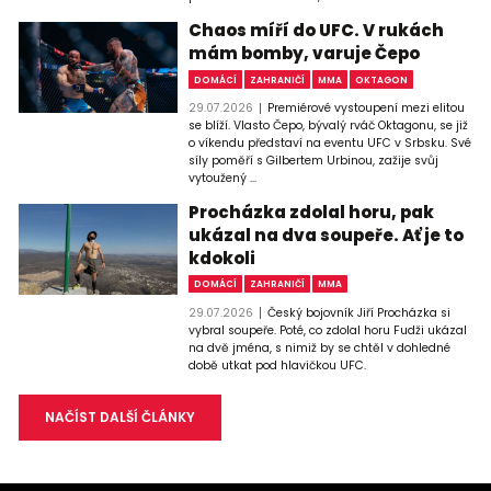
Chaos míří do UFC. V rukách
mám bomby, varuje Čepo
DOMÁCÍ
ZAHRANIČÍ
MMA
OKTAGON
29.07.2026
Premiérové vystoupení mezi elitou
se blíží. Vlasto Čepo, bývalý rváč Oktagonu, se již
o víkendu představí na eventu UFC v Srbsku. Své
síly poměří s Gilbertem Urbinou, zažije svůj
vytoužený ...
Procházka zdolal horu, pak
ukázal na dva soupeře. Ať je to
kdokoli
DOMÁCÍ
ZAHRANIČÍ
MMA
29.07.2026
Český bojovník Jiří Procházka si
vybral soupeře. Poté, co zdolal horu Fudži ukázal
na dvě jména, s nimiž by se chtěl v dohledné
době utkat pod hlavičkou UFC.
NAČÍST DALŠÍ ČLÁNKY