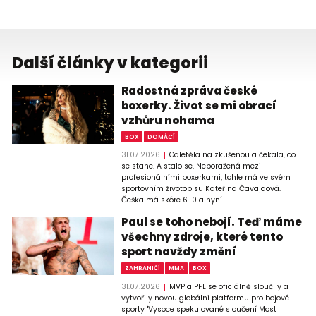
Další články v kategorii
Radostná zpráva české
boxerky. Život se mi obrací
vzhůru nohama
BOX
DOMÁCÍ
31.07.2026
Odletěla na zkušenou a čekala, co
se stane. A stalo se. Neporažená mezi
profesionálními boxerkami, tohle má ve svém
sportovním životopisu Kateřina Čavajdová.
Češka má skóre 6-0 a nyní ...
Paul se toho nebojí. Teď máme
všechny zdroje, které tento
sport navždy změní
ZAHRANIČÍ
MMA
BOX
31.07.2026
MVP a PFL se oficiálně sloučily a
vytvořily novou globální platformu pro bojové
sporty "Vysoce spekulované sloučení Most