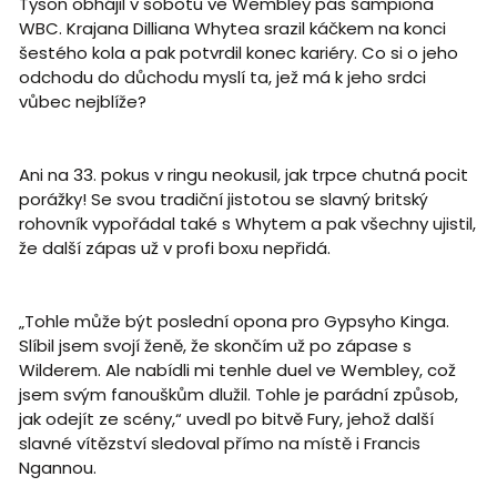
Tyson obhájil v sobotu ve Wembley pás šampiona
WBC. Krajana Dilliana Whytea srazil káčkem na konci
šestého kola a pak potvrdil konec kariéry. Co si o jeho
odchodu do důchodu myslí ta, jež má k jeho srdci
vůbec nejblíže?
Ani na 33. pokus v ringu neokusil, jak trpce chutná pocit
porážky! Se svou tradiční jistotou se slavný britský
rohovník vypořádal také s Whytem a pak všechny ujistil,
že další zápas už v profi boxu nepřidá.
„Tohle může být poslední opona pro Gypsyho Kinga.
Slíbil jsem svojí ženě, že skončím už po zápase s
Wilderem. Ale nabídli mi tenhle duel ve Wembley, což
jsem svým fanouškům dlužil. Tohle je parádní způsob,
jak odejít ze scény,“ uvedl po bitvě Fury, jehož další
slavné vítězství sledoval přímo na místě i Francis
Ngannou.