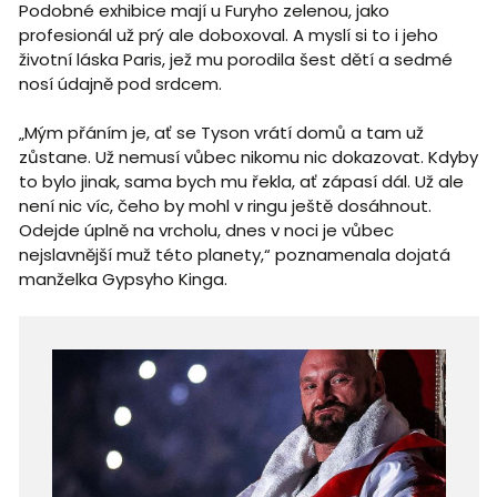
Podobné exhibice mají u Furyho zelenou, jako
profesionál už prý ale doboxoval. A myslí si to i jeho
životní láska Paris, jež mu porodila šest dětí a sedmé
nosí údajně pod srdcem.
„Mým přáním je, ať se Tyson vrátí domů a tam už
zůstane. Už nemusí vůbec nikomu nic dokazovat. Kdyby
to bylo jinak, sama bych mu řekla, ať zápasí dál. Už ale
není nic víc, čeho by mohl v ringu ještě dosáhnout.
Odejde úplně na vrcholu, dnes v noci je vůbec
nejslavnější muž této planety,“ poznamenala dojatá
manželka Gypsyho Kinga.