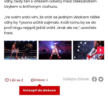
váhy, tedy ten s vítězem odvety mezi Oleksandrem
Usykem a Anthonym Joshuou.
„Ve svém srdci vím, že stát se jediným vládcem těžké
váhy by Tysona určitě zajímalo. Kvůli tomu by se do
profi ringu nejspíš ještě vrátil. Jinak ale ne,“ uzavřela
Paris.
Sdílejte článek
Diskuse
1
Vstoupit do diskuse