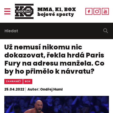
MMA, K1, BOX
bojové sporty
Už nemusí nikomu nic
dokazovat, řekla hrdá Paris
Fury na adresu manžela. Co
by ho přimělo k návratu?
ZAHRANIČÍ
BOX
25.04.2022
Autor: Ondřej Huml