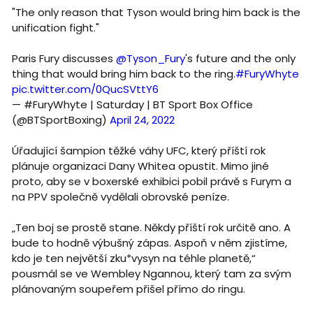
"The only reason that Tyson would bring him back is the
unification fight."
Paris Fury discusses
@Tyson_Fury
's future and the only
thing that would bring him back to the ring.
#FuryWhyte
pic.twitter.com/0QucSVttY6
— #FuryWhyte | Saturday | BT Sport Box Office
(@BTSportBoxing)
April 24, 2022
Úřadující šampion těžké váhy UFC, který příští rok
plánuje organizaci Dany Whitea opustit. Mimo jiné
proto, aby se v boxerské exhibici pobil právě s Furym a
na PPV společně vydělali obrovské peníze.
„Ten boj se prostě stane. Někdy příští rok určitě ano. A
bude to hodně výbušný zápas. Aspoň v něm zjistíme,
kdo je ten největší zku*vysyn na téhle planetě,“
pousmál se ve Wembley Ngannou, který tam za svým
plánovaným soupeřem přišel přímo do ringu.