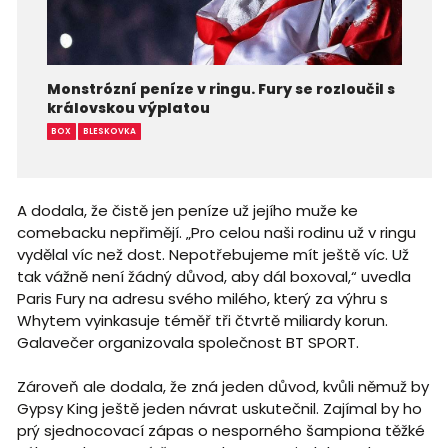
Monstrózní peníze v ringu. Fury se rozloučil s
královskou výplatou
BOX
BLESKOVKA
A dodala, že čistě jen peníze už jejího muže ke
comebacku nepřimějí. „Pro celou naši rodinu už v ringu
vydělal víc než dost. Nepotřebujeme mít ještě víc. Už
tak vážně není žádný důvod, aby dál boxoval,“ uvedla
Paris Fury na adresu svého milého, který za výhru s
Whytem vyinkasuje téměř tři čtvrtě miliardy korun.
Galavečer organizovala společnost BT SPORT.
Zároveň ale dodala, že zná jeden důvod, kvůli němuž by
Gypsy King ještě jeden návrat uskutečnil. Zajímal by ho
prý sjednocovací zápas o nesporného šampiona těžké