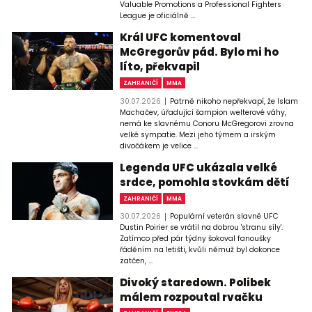
Valuable Promotions a Professional Fighters
League je oficiálně ...
Král UFC komentoval
McGregorův pád. Bylo mi ho
líto, překvapil
ZAHRANIČÍ
MMA
30.07.2026
Patrně nikoho nepřekvapí, že Islam
Machačev, úřadující šampion welterové váhy,
nemá ke slavnému Conoru McGregorovi zrovna
velké sympatie. Mezi jeho týmem a irským
divočákem je velice ...
Legenda UFC ukázala velké
srdce, pomohla stovkám dětí
ZAHRANIČÍ
MMA
30.07.2026
Populární veterán slavné UFC
Dustin Poirier se vrátil na dobrou 'stranu síly'.
Zatímco před pár týdny šokoval fanoušky
řáděním na letišti, kvůli němuž byl dokonce
zatčen, ...
Divoký staredown. Polibek
málem rozpoutal rvačku