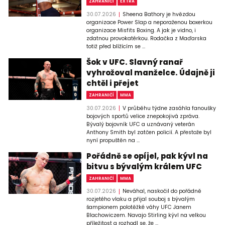
ZAHRANIČÍ
EXTRA
30.07.2026
Sheena Bathory je hvězdou
organizace Power Slap a neporaženou boxerkou
organizace Misfits Boxing. A jak je vidno, i
zdatnou provokatérkou. Rodačka z Maďarska
totiž před blížícím se ...
Šok v UFC. Slavný ranař
vyhrožoval manželce. Údajně ji
chtěl i přejet
ZAHRANIČÍ
MMA
30.07.2026
V průběhu týdne zasáhla fanoušky
bojových sportů velice znepokojivá zpráva.
Bývalý bojovník UFC a uznávaný veterán
Anthony Smith byl zatčen policií. A přestože byl
nyní propuštěn na ...
Pořádně se opíjel, pak kývl na
bitvu s bývalým králem UFC
ZAHRANIČÍ
MMA
30.07.2026
Neváhal, naskočil do pořádně
rozjetého vlaku a přijal souboj s bývalým
šampionem polotěžké váhy UFC Janem
Blachowiczem. Navajo Stirling kývl na velkou
příležitost a rozhodl se, že ...