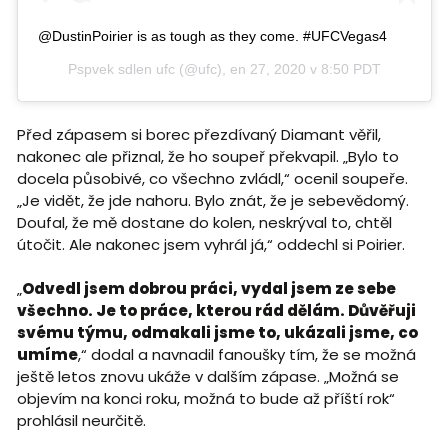
@DustinPoirier is as tough as they come. #UFCVegas4
Pspvek sdlen
ufc
(@ufc),
en 27, 2020 v 8:50 PDT
Před zápasem si borec přezdívaný Diamant věřil,
nakonec ale přiznal, že ho soupeř překvapil. „Bylo to
docela působivé, co všechno zvládl,“ ocenil soupeře.
„Je vidět, že jde nahoru. Bylo znát, že je sebevědomý.
Doufal, že mě dostane do kolen, neskrýval to, chtěl
útočit. Ale nakonec jsem vyhrál já,“ oddechl si Poirier.
„
Odvedl jsem dobrou práci, vydal jsem ze sebe
všechno. Je to práce, kterou rád dělám. Důvěřuji
svému týmu, odmakali jsme to, ukázali jsme, co
umíme
,“ dodal a navnadil fanoušky tím, že se možná
ještě letos znovu ukáže v dalším zápase. „Možná se
objevím na konci roku, možná to bude až příští rok“
prohlásil neurčitě.