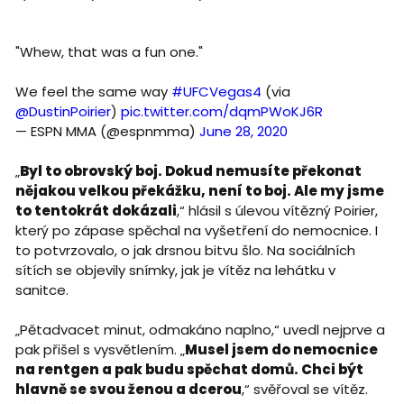
"Whew, that was a fun one."
We feel the same way
#UFCVegas4
(via
@DustinPoirier
)
pic.twitter.com/dqmPWoKJ6R
— ESPN MMA (@espnmma)
June 28, 2020
„
Byl to obrovský boj. Dokud nemusíte překonat
nějakou velkou překážku, není to boj. Ale my jsme
to tentokrát dokázali
,“ hlásil s úlevou vítězný Poirier,
který po zápase spěchal na vyšetření do nemocnice. I
to potvrzovalo, o jak drsnou bitvu šlo. Na sociálních
sítích se objevily snímky, jak je vítěz na lehátku v
sanitce.
„Pětadvacet minut, odmakáno naplno,“ uvedl nejprve a
pak přišel s vysvětlením. „
Musel jsem do nemocnice
na rentgen a pak budu spěchat domů. Chci být
hlavně se svou ženou a dcerou
,“ svěřoval se vítěz.