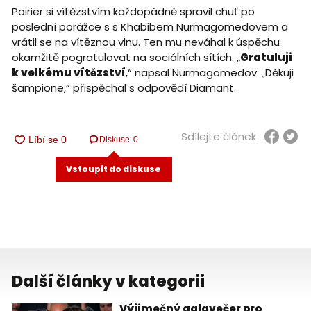
Poirier si vítězstvím každopádně spravil chuť po
poslední porážce s s Khabibem Nurmagomedovem a
vrátil se na vítěznou vlnu. Ten mu neváhal k úspěchu
okamžitě pogratulovat na sociálních sítích. „
Gratuluji
k velkému vítězství
,“ napsal Nurmagomedov. „Děkuji
šampione,“ přispěchal s odpovědí Diamant.
Sdílejte článek
Diskuse
0
Vstoupit do diskuse
Další články v kategorii
Výjimečný galavečer pro