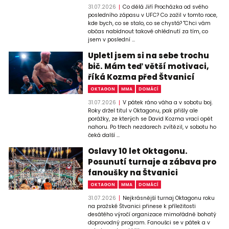
31.07.2026
Co dělá Jiří Procházka od svého
posledního zápasu v UFC? Co zažil v tomto roce,
kde bych, co se stalo, co se chystá? "Chci vám
občas nabídnout takové ohlédnutí za tím, co
jsem v poslední ...
Upletl jsem si na sebe trochu
bič. Mám teď větší motivaci,
říká Kozma před Štvanicí
OKTAGON
MMA
DOMÁCÍ
31.07.2026
V pátek ráno váha a v sobotu boj.
Roky držel titul v Oktagonu, pak přišly ale
porážky, ze kterých se David Kozma vrací opět
nahoru. Po třech nezdarech zvítězil, v sobotu ho
čeká další ...
Oslavy 10 let Oktagonu.
Posunutí turnaje a zábava pro
fanoušky na Štvanici
OKTAGON
MMA
DOMÁCÍ
31.07.2026
Nejkrásnější turnaj Oktagonu roku
na pražské Štvanici přinese k příležitosti
desátého výročí organizace mimořádně bohatý
doprovodný program. Fanoušci se v pátek a v