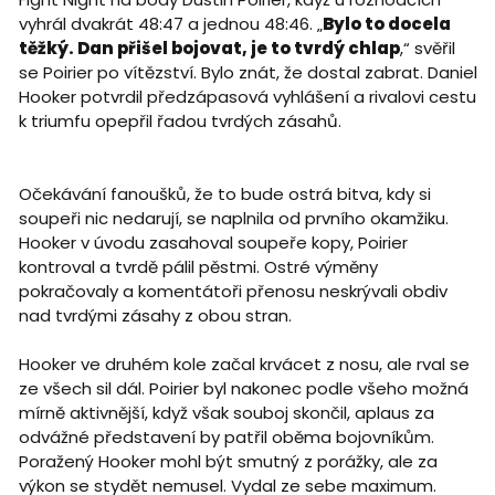
vyhrál dvakrát 48:47 a jednou 48:46. „
Bylo to docela
těžký. Dan přišel bojovat, je to tvrdý chlap
,“ svěřil
se Poirier po vítězství. Bylo znát, že dostal zabrat. Daniel
Hooker potvrdil předzápasová vyhlášení a rivalovi cestu
k triumfu opepřil řadou tvrdých zásahů.
Očekávání fanoušků, že to bude ostrá bitva, kdy si
soupeři nic nedarují, se naplnila od prvního okamžiku.
Hooker v úvodu zasahoval soupeře kopy, Poirier
kontroval a tvrdě pálil pěstmi. Ostré výměny
pokračovaly a komentátoři přenosu neskrývali obdiv
nad tvrdými zásahy z obou stran.
Hooker ve druhém kole začal krvácet z nosu, ale rval se
ze všech sil dál. Poirier byl nakonec podle všeho možná
mírně aktivnější, když však souboj skončil, aplaus za
odvážné představení by patřil oběma bojovníkům.
Poražený Hooker mohl být smutný z porážky, ale za
výkon se stydět nemusel. Vydal ze sebe maximum.