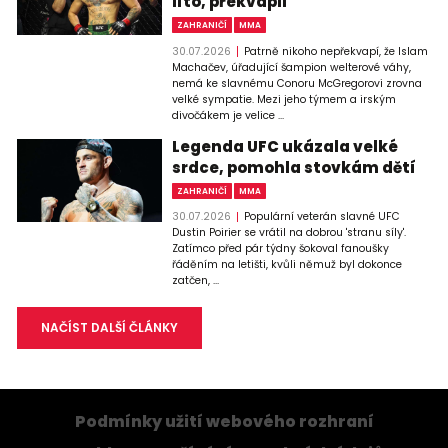
líto, překvapil
ZAHRANIČÍ
MMA
30.07.2026
Patrně nikoho nepřekvapí, že Islam
Machačev, úřadující šampion welterové váhy,
nemá ke slavnému Conoru McGregorovi zrovna
velké sympatie. Mezi jeho týmem a irským
divočákem je velice ...
Legenda UFC ukázala velké
srdce, pomohla stovkám dětí
ZAHRANIČÍ
MMA
30.07.2026
Populární veterán slavné UFC
Dustin Poirier se vrátil na dobrou 'stranu síly'.
Zatímco před pár týdny šokoval fanoušky
řáděním na letišti, kvůli němuž byl dokonce
zatčen, ...
NAČÍST DALŠÍ ČLÁNKY
Podmínky užití webového rozhraní