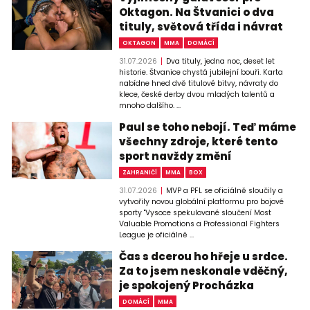
Oktagon. Na Štvanici o dva
tituly, světová třída i návrat
OKTAGON
MMA
DOMÁCÍ
31.07.2026
Dva tituly, jedna noc, deset let
historie. Štvanice chystá jubilejní bouři. Karta
nabídne hned dvě titulové bitvy, návraty do
klece, české derby dvou mladých talentů a
mnoho dalšího. ...
Paul se toho nebojí. Teď máme
všechny zdroje, které tento
sport navždy změní
ZAHRANIČÍ
MMA
BOX
31.07.2026
MVP a PFL se oficiálně sloučily a
vytvořily novou globální platformu pro bojové
sporty "Vysoce spekulované sloučení Most
Valuable Promotions a Professional Fighters
League je oficiálně ...
Čas s dcerou ho hřeje u srdce.
Za to jsem neskonale vděčný,
je spokojený Procházka
DOMÁCÍ
MMA