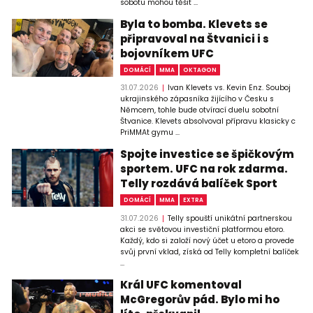
sobotu mohou těšit ...
Byla to bomba. Klevets se
připravoval na Štvanici i s
bojovníkem UFC
DOMÁCÍ
MMA
OKTAGON
31.07.2026
Ivan Klevets vs. Kevin Enz. Souboj
ukrajinského zápasníka žijícího v Česku s
Němcem, tohle bude otvírací duelu sobotní
Štvanice. Klevets absolvoval přípravu klasicky c
PriMMAt gymu ...
Spojte investice se špičkovým
sportem. UFC na rok zdarma.
Telly rozdává balíček Sport
DOMÁCÍ
MMA
EXTRA
31.07.2026
Telly spouští unikátní partnerskou
akci se světovou investiční platformou etoro.
Každý, kdo si založí nový účet u etoro a provede
svůj první vklad, získá od Telly kompletní balíček
...
Král UFC komentoval
McGregorův pád. Bylo mi ho