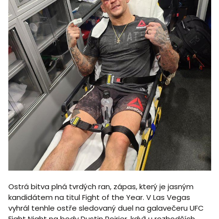
Ostrá bitva plná tvrdých ran, zápas, který je jasným
kandidátem na titul Fight of the Year. V Las Vegas
vyhrál tenhle ostře sledovaný duel na galavečeru UFC
Fight Night na body Dustin Poirier, když u rozhodčích