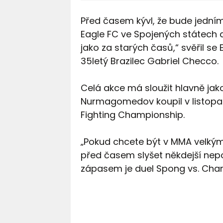
Před časem kývl, že bude jedním 
Eagle FC ve Spojených státech a
jako za starých časů,“ svěřil 
35letý Brazilec Gabriel Checco.
Celá akce má sloužit hlavně ja
Nurmagomedov koupil v listopad
Fighting Championship.
„Pokud chcete být v MMA velkými
před časem slyšet někdejší nep
zápasem je duel Spong vs. Char