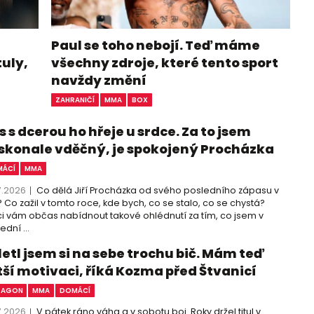
Paul se toho nebojí. Teď máme
tuly,
všechny zdroje, které tento sport
navždy změní
ZAHRANIČÍ
MMA
BOX
 s dcerou ho hřeje u srdce. Za to jsem
skonale vděčný, je spokojený Procházka
ÁCÍ
MMA
7.2026
Co dělá Jiří Procházka od svého posledního zápasu v
 Co zažil v tomto roce, kde bych, co se stalo, co se chystá?
i vám občas nabídnout takové ohlédnutí za tím, co jsem v
ední ...
letl jsem si na sebe trochu bič. Mám teď
tší motivaci, říká Kozma před Štvanicí
TAGON
MMA
DOMÁCÍ
7.2026
V pátek ráno váha a v sobotu boj. Roky držel titul v