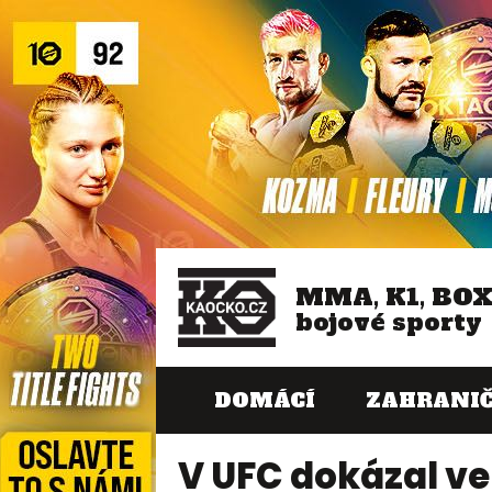
MMA, K1, BO
bojové sporty
DOMÁCÍ
ZAHRANIČ
V UFC dokázal ve