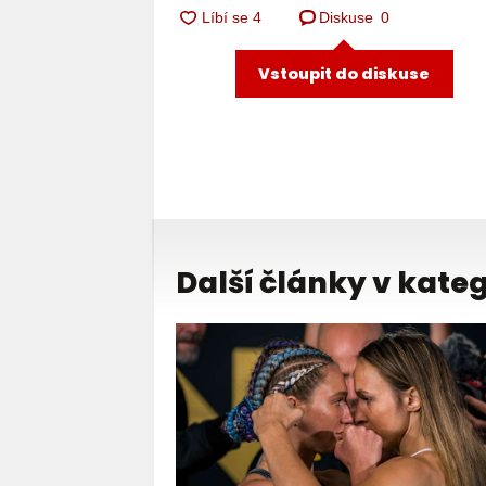
Diskuse
0
Vstoupit do diskuse
Další články v kateg