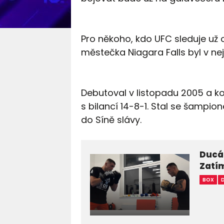
Pro někoho, kdo UFC sleduje už
městečka Niagara Falls byl v nejl
Debutoval v listopadu 2005 a kon
s bilancí 14-8-1. Stal se šampi
do Síně slávy.
Ducár
Zatím
BOX