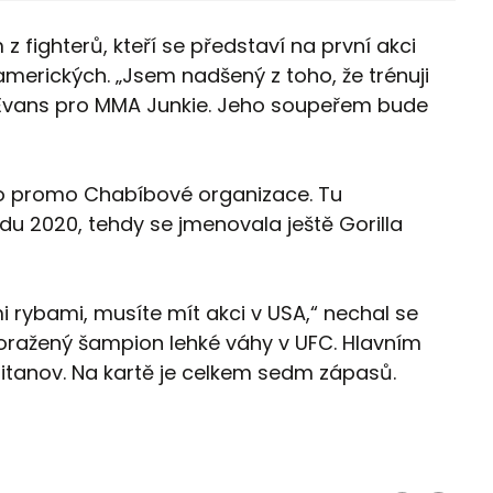
z fighterů, kteří se představí na první akci
merických. „Jsem nadšený z toho, že trénuji
se Evans pro MMA Junkie. Jeho soupeřem bude
ko promo Chabíbové organizace. Tu
u 2020, tehdy se jmenovala ještě Gorilla
 rybami, musíte mít akci v USA,“ nechal se
oražený šampion lehké váhy v UFC. Hlavním
itanov. Na kartě je celkem sedm zápasů.