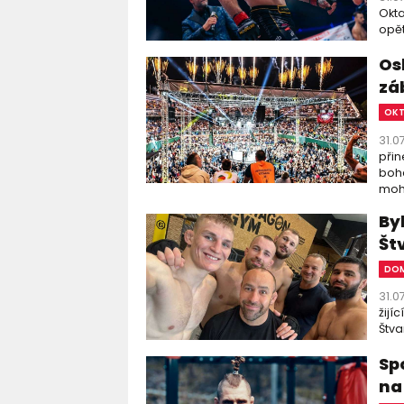
Okta
opět
Os
zá
OK
31.0
přin
boha
moho
By
Št
DOM
31.0
žijí
Štva
Sp
na