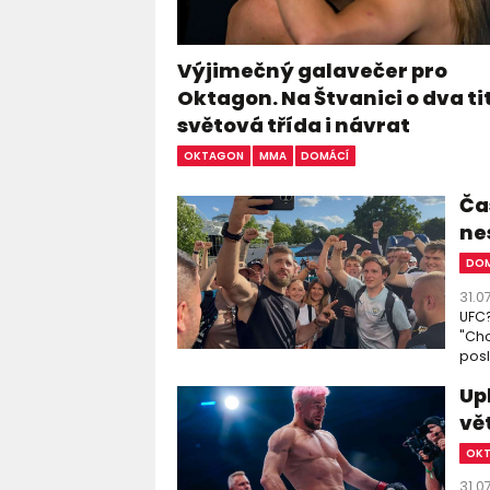
Výjimečný galavečer pro
Oktagon. Na Štvanici o dva ti
světová třída i návrat
OKTAGON
MMA
DOMÁCÍ
Čas
ne
DOM
31.0
UFC?
"Chc
posl
Up
vě
OK
31.0