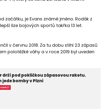
 od začátku, je Evans známé jméno. Rodák z
epší lize bojových sportů takřka 13 let.
čil v červnu 2018. Za tu dobu stihl 23 zápasů
onem polotěžké váhy a v roce 2019 byl uveden
 drží pod pokličkou zápasovou raketu.
 jede bomby v Plzni
DOMÁCÍ