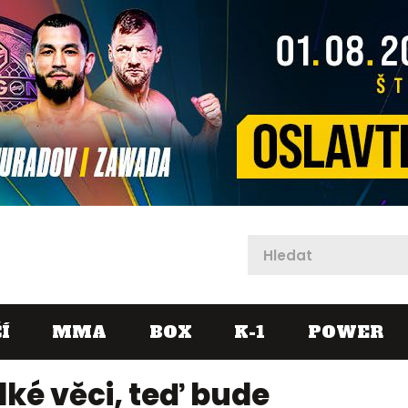
X
Í
MMA
BOX
K-1
POWER
lké věci, teď bude