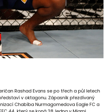
Američan Rashad Evans se po třech a půl letech
ředstaví v oktagonu. Zápasník přezdívaný
anizací Chabíba Nurmagomedova Eagle FC a
FC 44, který se koná 28. ledna v Miami.