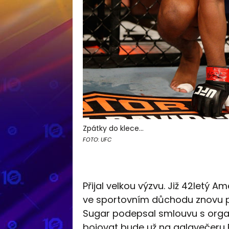
Zpátky do klece...
FOTO: UFC
Přijal velkou výzvu. Již 42letý 
ve sportovním důchodu znovu p
Sugar podepsal smlouvu s org
bojovat bude už na galavečeru E