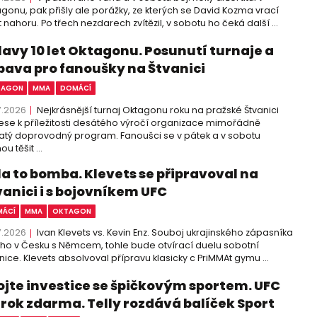
gonu, pak přišly ale porážky, ze kterých se David Kozma vrací
 nahoru. Po třech nezdarech zvítězil, v sobotu ho čeká další ...
lavy 10 let Oktagonu. Posunutí turnaje a
bava pro fanoušky na Štvanici
TAGON
MMA
DOMÁCÍ
7.2026
Nejkrásnější turnaj Oktagonu roku na pražské Štvanici
ese k příležitosti desátého výročí organizace mimořádně
tý doprovodný program. Fanoušci se v pátek a v sobotu
u těšit ...
la to bomba. Klevets se připravoval na
vanici i s bojovníkem UFC
ÁCÍ
MMA
OKTAGON
7.2026
Ivan Klevets vs. Kevin Enz. Souboj ukrajinského zápasníka
cího v Česku s Němcem, tohle bude otvírací duelu sobotní
nice. Klevets absolvoval přípravu klasicky c PriMMAt gymu ...
ojte investice se špičkovým sportem. UFC
 rok zdarma. Telly rozdává balíček Sport