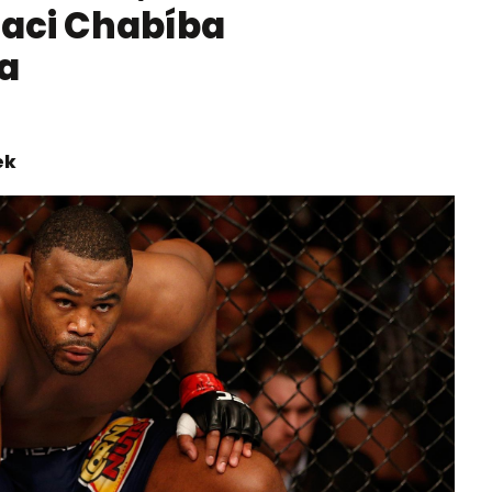
zaci Chabíba
a
ek