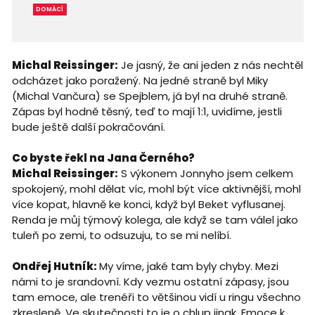
DOMÁCÍ
Michal Reissinger:
Je jasný, že ani jeden z nás nechtěl
odcházet jako poražený. Na jedné straně byl Miky
(Michal Vančura) se Spejblem, já byl na druhé straně.
Zápas byl hodně těsný, teď to mají 1:1, uvidíme, jestli
bude ještě další pokračování.
Co byste řekl na Jana Černého?
Michal Reissinger:
S výkonem Jonnyho jsem celkem
spokojený, mohl dělat víc, mohl být více aktivnější, mohl
více kopat, hlavně ke konci, když byl Beket vyflusanej.
Renda je můj týmový kolega, ale když se tam válel jako
tuleň po zemi, to odsuzuju, to se mi nelíbí.
Ondřej Hutník:
My víme, jaké tam byly chyby. Mezi
námi to je srandovní. Kdy vezmu ostatní zápasy, jsou
tam emoce, ale trenéři to většinou vidí u ringu všechno
zkresleně. Ve skutečnosti to je o chlup jinak. Emoce k