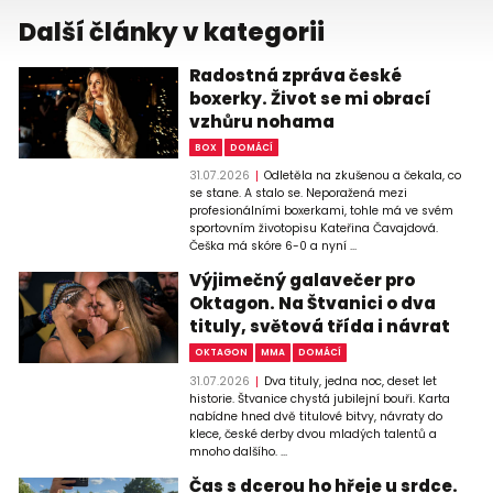
Další články v kategorii
Radostná zpráva české
boxerky. Život se mi obrací
vzhůru nohama
BOX
DOMÁCÍ
31.07.2026
Odletěla na zkušenou a čekala, co
se stane. A stalo se. Neporažená mezi
profesionálními boxerkami, tohle má ve svém
sportovním životopisu Kateřina Čavajdová.
Češka má skóre 6-0 a nyní ...
Výjimečný galavečer pro
Oktagon. Na Štvanici o dva
tituly, světová třída i návrat
OKTAGON
MMA
DOMÁCÍ
31.07.2026
Dva tituly, jedna noc, deset let
historie. Štvanice chystá jubilejní bouři. Karta
nabídne hned dvě titulové bitvy, návraty do
klece, české derby dvou mladých talentů a
mnoho dalšího. ...
Čas s dcerou ho hřeje u srdce.