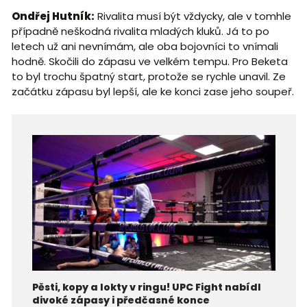
Ondřej Hutník:
Rivalita musí být vždycky, ale v tomhle
případně neškodná rivalita mladých kluků. Já to po
letech už ani nevnímám, ale oba bojovníci to vnímali
hodně. Skočili do zápasu ve velkém tempu. Pro Beketa
to byl trochu špatný start, protože se rychle unavil. Ze
začátku zápasu byl lepší, ale ke konci zase jeho soupeř.
Pěsti, kopy a lokty v ringu! UPC Fight nabídl
divoké zápasy i předčasné konce