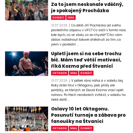
Za to jsem neskonale vděčný,
je spokojený Procházka
DOMÁCÍ
MMA
31.07.2026
Co dělá Jiří Procházka od svého
posledního zápasu v UFC? Co zažil v tomto roce,
kde bych, co se stalo, co se chystá? "Chci vám
občas nabídnout takové ohlédnutí za tím, co
jsem v poslední ...
Upletl jsem si na sebe trochu
bič. Mám teď větší motivaci,
říká Kozma před Štvanicí
OKTAGON
MMA
DOMÁCÍ
31.07.2026
V pátek ráno váha a v sobotu boj.
Roky držel titul v Oktagonu, pak přišly ale
porážky, ze kterých se David Kozma vrací opět
nahoru. Po třech nezdarech zvítězil, v sobotu ho
čeká další ...
Oslavy 10 let Oktagonu.
Posunutí turnaje a zábava pro
fanoušky na Štvanici
OKTAGON
MMA
DOMÁCÍ