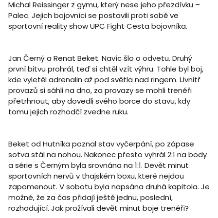
Michal Reissinger z gymu, který nese jeho přezdívku –
Palec. Jejich bojovníci se postavili proti sobě ve
sportovní reality show UPC Fight Cesta bojovníka.
Jan Černý a Renat Beket. Navíc šlo o odvetu. Druhý
první bitvu prohrál, teď si chtěl vzít výhru. Tohle byl boj,
kde vyletěl adrenalin až pod světla nad ringem. Uvnitř
provazů si sáhli na dno, za provazy se mohli trenéři
přetrhnout, aby dovedli svého borce do stavu, kdy
tomu jejich rozhodčí zvedne ruku.
Beket od Hutníka poznal stav vyčerpání, po zápase
sotva stál na nohou. Nakonec přesto vyhrál 2:1 na body
a série s Černým byla srovnána na 1:1. Devět minut
sportovních nervů v thajském boxu, které nejdou
zapomenout. V sobotu byla napsána druhá kapitola. Je
možné, že za čas přidají ještě jednu, poslední,
rozhodující. Jak prožívali devět minut boje trenéři?