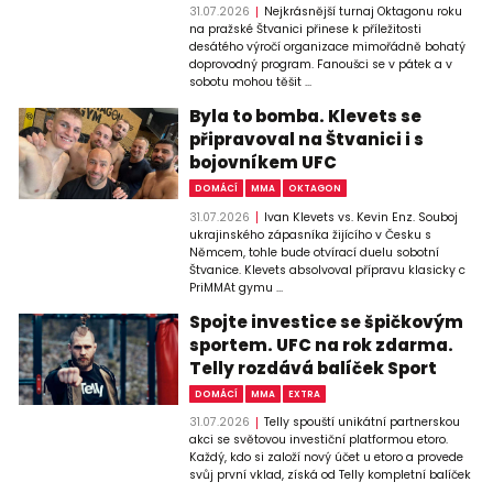
31.07.2026
Nejkrásnější turnaj Oktagonu roku
na pražské Štvanici přinese k příležitosti
desátého výročí organizace mimořádně bohatý
doprovodný program. Fanoušci se v pátek a v
sobotu mohou těšit ...
Byla to bomba. Klevets se
připravoval na Štvanici i s
bojovníkem UFC
DOMÁCÍ
MMA
OKTAGON
31.07.2026
Ivan Klevets vs. Kevin Enz. Souboj
ukrajinského zápasníka žijícího v Česku s
Němcem, tohle bude otvírací duelu sobotní
Štvanice. Klevets absolvoval přípravu klasicky c
PriMMAt gymu ...
Spojte investice se špičkovým
sportem. UFC na rok zdarma.
Telly rozdává balíček Sport
DOMÁCÍ
MMA
EXTRA
31.07.2026
Telly spouští unikátní partnerskou
akci se světovou investiční platformou etoro.
Každý, kdo si založí nový účet u etoro a provede
svůj první vklad, získá od Telly kompletní balíček
...