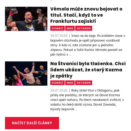
Vémola může znovu bojovat o
titul. Stačí, když to ve
Frankfurtu zajiskří
DOMÁCÍ
MMA
OKTAGON
30.07.2026
Vrací se do boje. Po krátkém čase v
bojovém důchodu je opět připraven rozdávat
rány. A kdo ví, zda zůstane jen u jednoho
zápasu. Pokud si totiž Karlos Vémola poradí za
pár týdnů s ...
Na Štvanici byla tlačenka. Chci
lidem ukázat, že starý Kozma
je zpátky
DOMÁCÍ
MMA
OKTAGON
29.07.2026
Roky držel titul v Oktagonu, pak
přišly ale porážky, ze kterých se David Kozma
vrací opět nahoru. Po třech nezdarech zvítězil, v
sobotu ho čeká další výzva, David Zawada,
bývalý bojovník ...
NAČÍST DALŠÍ ČLÁNKY