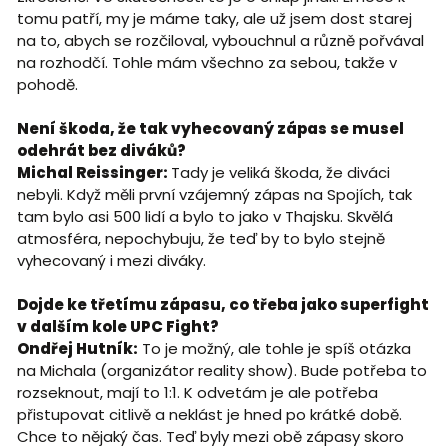
tomu patří, my je máme taky, ale už jsem dost starej
na to, abych se rozčiloval, vybouchnul a různě pořvával
na rozhodčí. Tohle mám všechno za sebou, takže v
pohodě.
Není škoda, že tak vyhecovaný zápas se musel
odehrát bez diváků?
Michal Reissinger:
Tady je veliká škoda, že diváci
nebyli. Když měli první vzájemný zápas na Spojích, tak
tam bylo asi 500 lidí a bylo to jako v Thajsku. Skvělá
atmosféra, nepochybuju, že teď by to bylo stejně
vyhecovaný i mezi diváky.
Dojde ke třetímu zápasu, co třeba jako superfight
v dalším kole UPC Fight?
Ondřej Hutník:
To je možný, ale tohle je spíš otázka
na Michala (organizátor reality show). Bude potřeba to
rozseknout, mají to 1:1. K odvetám je ale potřeba
přistupovat citlivě a neklást je hned po krátké době.
Chce to nějaký čas. Teď byly mezi obě zápasy skoro