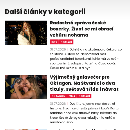
Další články v kategorii
Radostná zpráva české
boxerky. Život se mi obrací
vzhůru nohama
BOX
DOMÁCÍ
31.07.2026
Odletěla na zkušenou a čekala, co
se stane. A stalo se. Neporažená mezi
profesionálními boxerkami, tohle má ve svém
sportovním životopisu Kateřina Čavajdová.
Češka má skóre 6-0 a nyní ...
Výjimečný galavečer pro
Oktagon. Na Štvanici o dva
tituly, světová třída i návrat
OKTAGON
MMA
DOMÁCÍ
31.07.2026
Dva tituly, jedna noc, deset let
historie. Štvanice chystá jubilejní bouři. Karta
nabídne hned dvě titulové bitvy, návraty do
klece, české derby dvou mladých talentů a
mnoho dalšího. ...