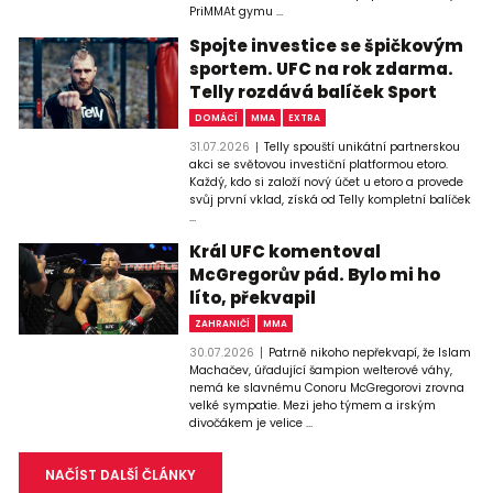
PriMMAt gymu ...
Spojte investice se špičkovým
sportem. UFC na rok zdarma.
Telly rozdává balíček Sport
DOMÁCÍ
MMA
EXTRA
31.07.2026
Telly spouští unikátní partnerskou
akci se světovou investiční platformou etoro.
Každý, kdo si založí nový účet u etoro a provede
svůj první vklad, získá od Telly kompletní balíček
...
Král UFC komentoval
McGregorův pád. Bylo mi ho
líto, překvapil
ZAHRANIČÍ
MMA
30.07.2026
Patrně nikoho nepřekvapí, že Islam
Machačev, úřadující šampion welterové váhy,
nemá ke slavnému Conoru McGregorovi zrovna
velké sympatie. Mezi jeho týmem a irským
divočákem je velice ...
NAČÍST DALŠÍ ČLÁNKY