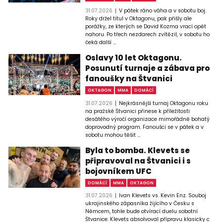
31.07.2026
V pátek ráno váha a v sobotu boj.
Roky držel titul v Oktagonu, pak přišly ale
porážky, ze kterých se David Kozma vrací opět
nahoru. Po třech nezdarech zvítězil, v sobotu ho
čeká další ...
Oslavy 10 let Oktagonu.
Posunutí turnaje a zábava pro
fanoušky na Štvanici
OKTAGON
MMA
DOMÁCÍ
31.07.2026
Nejkrásnější turnaj Oktagonu roku
na pražské Štvanici přinese k příležitosti
desátého výročí organizace mimořádně bohatý
doprovodný program. Fanoušci se v pátek a v
sobotu mohou těšit ...
Byla to bomba. Klevets se
připravoval na Štvanici i s
bojovníkem UFC
DOMÁCÍ
MMA
OKTAGON
31.07.2026
Ivan Klevets vs. Kevin Enz. Souboj
ukrajinského zápasníka žijícího v Česku s
Němcem, tohle bude otvírací duelu sobotní
Štvanice. Klevets absolvoval přípravu klasicky c