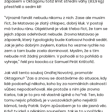
zápasem v Oktagonu totiž limit střední váhy (83,9 kg)
přestřelil o sedm kil!
"Výrazně fandit nebudu nikomu z nich. Zase ale musím
říct, že Matavao je zlatý chlapec, dobrý kluk. V postoji
má tvrdou ránu. Objektivně je však třeba říct, že tam se
jejich zápas odehrávat nebude. Zrovna Matavao je
zápasník, který typologicky bude Karlosovi hodně sedět.
Jak je jeho dobrým zvykem, Karlos ho vezme rychle na
zem a tam bude zcela dominovat. Myslím, že s tím
nebude mít žádný problém. V pohodě si to pohlídá a
vyhraje," řekl pro kaocko.cz Samuel Pirát Krištofič.
Jak vidí tento souboj Ondřej Novotný, promotér
Oktagonu? "Zas a znovu se dostáváme do situace, kdy
lidé podceňují někoho, koho by za normálních okolností
vůbec nepodceňovali. Ale protože s ním jde zrovna
Karlos, tak je to pro ně vlastně úplně o ho*ně. Ten, kdo
tomu nejvíc přidává, je v uvozovkách jeho největší
kámoš, tedy Patrik. Svým způsobem je to ale jasná věc.
Když ty jdeš s nějakým soupeřem, tak je to v pořádku.