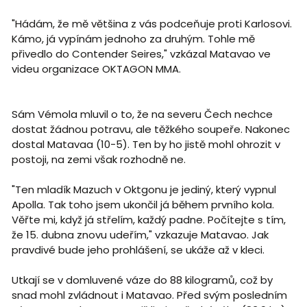
"Hádám, že mě většina z vás podceňuje proti Karlosovi.
Kámo, já vypínám jednoho za druhým. Tohle mě
přivedlo do Contender Seires," vzkázal Matavao ve
videu organizace OKTAGON MMA.
Sám Vémola mluvil o to, že na severu Čech nechce
dostat žádnou potravu, ale těžkého soupeře. Nakonec
dostal Matavaa (10-5). Ten by ho jistě mohl ohrozit v
postoji, na zemi však rozhodně ne.
"Ten mladík Mazuch v Oktgonu je jediný, který vypnul
Apolla. Tak toho jsem ukončil já během prvního kola.
Věřte mi, když já střelím, každý padne. Počítejte s tím,
že 15. dubna znovu udeřím," vzkazuje Matavao. Jak
pravdivé bude jeho prohlášení, se ukáže až v kleci.
Utkají se v domluvené váze do 88 kilogramů, což by
snad mohl zvládnout i Matavao. Před svým posledním