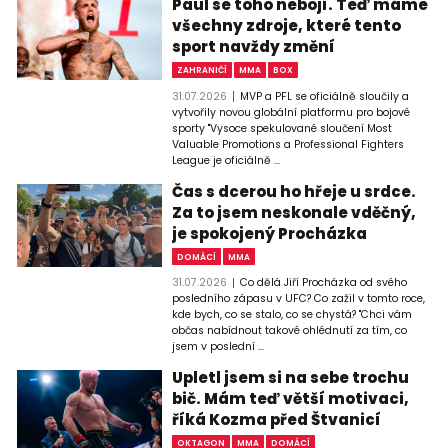
Paul se toho nebojí. Teď máme
všechny zdroje, které tento
sport navždy změní
ZAHRANIČÍ
MMA
BOX
31.07.2026
MVP a PFL se oficiálně sloučily a
vytvořily novou globální platformu pro bojové
sporty "Vysoce spekulované sloučení Most
Valuable Promotions a Professional Fighters
League je oficiálně ...
Čas s dcerou ho hřeje u srdce.
Za to jsem neskonale vděčný,
je spokojený Procházka
DOMÁCÍ
MMA
31.07.2026
Co dělá Jiří Procházka od svého
posledního zápasu v UFC? Co zažil v tomto roce,
kde bych, co se stalo, co se chystá? "Chci vám
občas nabídnout takové ohlédnutí za tím, co
jsem v poslední ...
Upletl jsem si na sebe trochu
bič. Mám teď větší motivaci,
říká Kozma před Štvanicí
OKTAGON
MMA
DOMÁCÍ