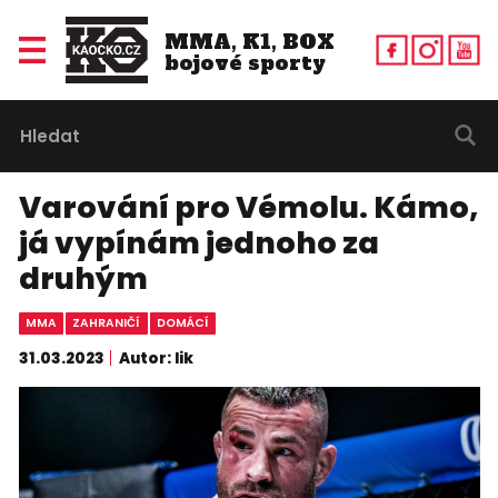
MMA, K1, BOX
bojové sporty
Varování pro Vémolu. Kámo,
já vypínám jednoho za
druhým
MMA
ZAHRANIČÍ
DOMÁCÍ
31.03.2023
Autor: lik