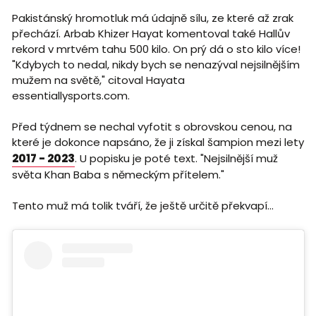
Pakistánský hromotluk má údajně sílu, ze které až zrak
přechází. Arbab Khizer Hayat komentoval také Hallův
rekord v mrtvém tahu 500 kilo. On prý dá o sto kilo více!
"Kdybych to nedal, nikdy bych se nenazýval nejsilnějším
mužem na světě," citoval Hayata
essentiallysports.com.
Před týdnem se nechal vyfotit s obrovskou cenou, na
které je dokonce napsáno, že ji získal šampion mezi lety
2017 - 2023
. U popisku je poté text. "Nejsilnější muž
světa Khan Baba s německým přítelem."
Tento muž má tolik tváří, že ještě určitě překvapí…