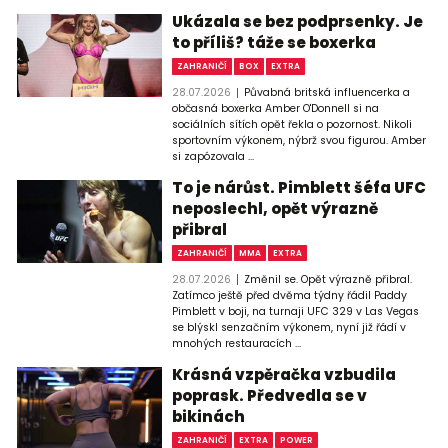
Ukázala se bez podprsenky. Je
to příliš? táže se boxerka
ZAHRANIČÍ
BOX
EXTRA
28.07.2026
Půvabná britská influencerka a
občasná boxerka Amber O'Donnell si na
sociálních sítích opět řekla o pozornost. Nikoli
sportovním výkonem, nýbrž svou figurou. Amber
si zapózovala ...
To je nárůst. Pimblett šéfa UFC
neposlechl, opět výrazně
přibral
ZAHRANIČÍ
MMA
EXTRA
28.07.2026
Změnil se. Opět výrazně přibral.
Zatímco ještě před dvěma týdny řádil Paddy
Pimblett v boji, na turnaji UFC 329 v Las Vegas
se blýskl senzačním výkonem, nyní již řádí v
mnohých restauracích ...
Krásná vzpěračka vzbudila
poprask. Předvedla se v
bikinách
ZAHRANIČÍ
EXTRA
POWER