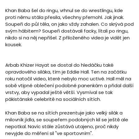
Khan Baba šel do ringu, vrhnul se do wrestlingu, kde
proti němu stála přesila, všechny přemohl. Jak jinak.
Soupeři do půl těla, on jako vždy zahalen. Co skrývá pod
svým hábitem? Soupeři dostávali facky, lítali po ringu,
nikdo si na něj nepřišel. Z přiloženého videa je vidět jen
kousek.
Arbab Khizer Hayat se dostal do hledáčku také
opravdového siláka, tím je Eddie Hall. Ten na začátku
roku natočil video, které nebylo moc uctivé. Hall měl na
sobě vtipné oblečení podobné panenkám a přidal další
vrstvy, aby vypadal ještě větší. Vysmíval se tak
pákistánské celebritě na sociálních sítích.
Khan Baba se na sítích prezentuje jako velký silák a
milovník jídla, se soupeřem podobných kil se ještě ale
nepotkal. Navíc stále zůstává utajeno, proč nikdy
nevyjde do měření sil "ve sportovním".