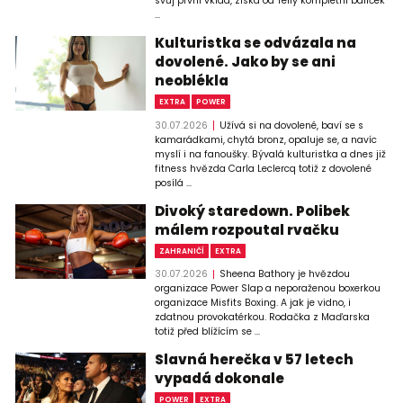
svůj první vklad, získá od Telly kompletní balíček
...
Kulturistka se odvázala na
dovolené. Jako by se ani
neoblékla
EXTRA
POWER
30.07.2026
Užívá si na dovolené, baví se s
kamarádkami, chytá bronz, opaluje se, a navíc
myslí i na fanoušky. Bývalá kulturistka a dnes již
fitness hvězda Carla Leclercq totiž z dovolené
posílá ...
Divoký staredown. Polibek
málem rozpoutal rvačku
ZAHRANIČÍ
EXTRA
30.07.2026
Sheena Bathory je hvězdou
organizace Power Slap a neporaženou boxerkou
organizace Misfits Boxing. A jak je vidno, i
zdatnou provokatérkou. Rodačka z Maďarska
totiž před blížícím se ...
Slavná herečka v 57 letech
vypadá dokonale
POWER
EXTRA