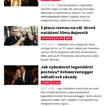
29.07.2026
Slavná herečka a zpěvačka
Jennifer Lopez již řadu let udivuje fanoušky
dokonale vysportovanou figurou. Ve svých
sedmapadesáti letech vypadá skoro až
nadpozemsky. Zadarmo takovou formu ...
Z placu rovnou na sál. Drsné
natáčení filmu Bojovník
OKTAGON
EXTRA
MMA
28.07.2026
Natáčení filmu Bojovník, který
vstoupí do kin už 13. srpna, nebylo jen hereckou
výzvou. Roční příprava, tréninky se šampiony
MMA, jako je Jiří Procházka, David Kozma nebo
Karlos Vémola, ...
Jak vybudovat legendární
postavu? Schwarzenegger
odhalil své zásady
POWER
EXTRA
28.07.2026
Jen málokterý kulturista se mohl
kdy chlubit postavou, jakou disponoval
legendární Arnold Schwarzenegger. Tento slavný
rakouský rodák měl v dobách své největší síly
nadpozemskou figuru. ...