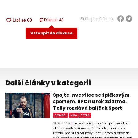
Sdílejte článek
Diskuse
48
Vstoupit do diskuse
Další články v kategorii
Spojte investice se špičkovým
sportem. UFC na rok zdarma.
Telly rozdává balíček Sport
DOMÁCÍ
MMA
EXTRA
31.07.2026
Telly spouští unikátní partnerskou
akci se světovou investiční platformou etoro.
Každý, kdo si založí nový účet u etoro a provede