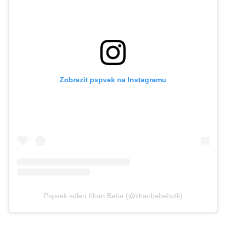
Zobrazit pspvek na Instagramu
Pspvek sdlen Khan Baba (@khanbabahulk)