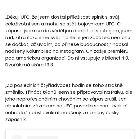
„Děkuji UFC, že jsem dostal příležitost splnit si svůj
celoživotní sen a mohu se stát bojovníkem UFC. O
zápase jsem se dozvěděl jen den před soubojem, jsem
rád, zítra šokujeme svět. Tohle je jen začátek, nemohu
se dočkat, až uvidím, co přinese budoucnost,“ napsal
nadšený Kolumbijec na Instagram. On zažije premiéru
pod americkou organizací. Do ní vstupuje s bilancí 4:0,
Dvořák má skóre 19:3.
„Za posledních čtyřiadvacet hodin se toho strašně
změnilo. Třináct týdnů jsem se připravoval na Paivu, ale
jeho neprofesionálním chováním se zápas zrušil. Jen
absolutním zázrakem se UFC povedla sehnat kvalitní
náhrada,“ nebyl dvakrát nadšený ze změny český
zápasník.