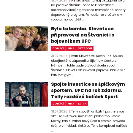
31.07.2026
Nejkrásnější turnaj Oktagonu roku
na pražské Štvanici přinese k příležitosti
desátého výročí organizace mimořádně bohatý
doprovodný program. Fanoušci se v pátek a v
sobotu mohou těšit ...
Byla to bomba. Klevets se
připravoval na Štvanici i s
bojovníkem UFC
DOMÁCÍ
MMA
OKTAGON
31.07.2026
Ivan Klevets vs. Kevin Enz. Souboj
ukrajinského zápasníka žijícího v Česku s
Němcem, tohle bude otvírací duelu sobotní
Štvanice. Klevets absolvoval přípravu klasicky c
PriMMAt gymu ...
Spojte investice se špičkovým
sportem. UFC na rok zdarma.
Telly rozdává balíček Sport
DOMÁCÍ
MMA
EXTRA
31.07.2026
Telly spouští unikátní partnerskou
akci se světovou investiční platformou etoro.
Každý, kdo si založí nový účet u etoro a provede
svůj první vklad, získá od Telly kompletní balíček
...