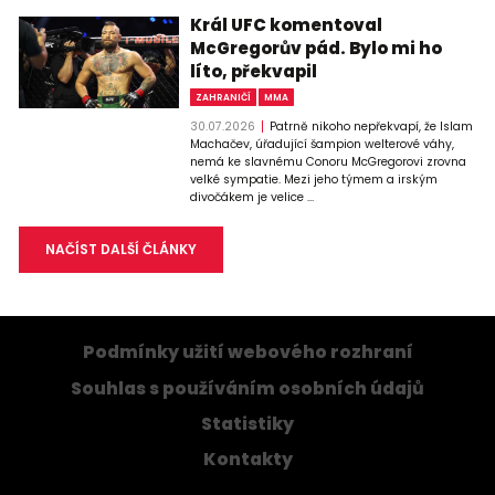
Král UFC komentoval
McGregorův pád. Bylo mi ho
líto, překvapil
ZAHRANIČÍ
MMA
30.07.2026
Patrně nikoho nepřekvapí, že Islam
Machačev, úřadující šampion welterové váhy,
nemá ke slavnému Conoru McGregorovi zrovna
velké sympatie. Mezi jeho týmem a irským
divočákem je velice ...
NAČÍST DALŠÍ ČLÁNKY
Podmínky užití webového rozhraní
Souhlas s používáním osobních údajů
Statistiky
Kontakty