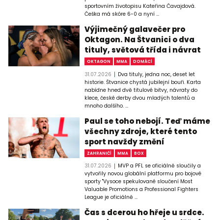
sportovním životopisu Kateřina Čavajdová.
Češka má skóre 6-0 a nyní ...
Výjimečný galavečer pro
Oktagon. Na Štvanici o dva
tituly, světová třída i návrat
OKTAGON
MMA
DOMÁCÍ
31.07.2026
Dva tituly, jedna noc, deset let
historie. Štvanice chystá jubilejní bouři. Karta
nabídne hned dvě titulové bitvy, návraty do
klece, české derby dvou mladých talentů a
mnoho dalšího. ...
Paul se toho nebojí. Teď máme
všechny zdroje, které tento
sport navždy změní
ZAHRANIČÍ
MMA
BOX
31.07.2026
MVP a PFL se oficiálně sloučily a
vytvořily novou globální platformu pro bojové
sporty "Vysoce spekulované sloučení Most
Valuable Promotions a Professional Fighters
League je oficiálně ...
Čas s dcerou ho hřeje u srdce.