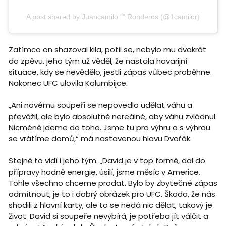
A post shared by Juancamilo "" Ronderos (@1camilor)
Zatímco on shazoval kila, potil se, nebylo mu dvakrát
do zpěvu, jeho tým už věděl, že nastala havarijní
situace, kdy se nevědělo, jestli zápas vůbec proběhne.
Nakonec UFC ulovila Kolumbijce.
„Ani novému soupeři se nepovedlo udělat váhu a
převážil, ale bylo absolutně nereálné, aby váhu zvládnul.
Nicméně jdeme do toho. Jsme tu pro výhru a s výhrou
se vrátíme domů,“ má nastavenou hlavu Dvořák.
Stejně to vidí i jeho tým. „David je v top formě, dal do
přípravy hodně energie, úsilí, jsme měsíc v Americe.
Tohle všechno chceme prodat. Bylo by zbytečné zápas
odmítnout, je to i dobrý obrázek pro UFC. Škoda, že nás
shodili z hlavní karty, ale to se nedá nic dělat, takový je
život. David si soupeře nevybírá, je potřeba jít válčit a