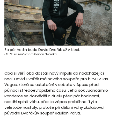
Za pár hodin bude David Dvořák už v kleci.
FOTO: se souhlasem Davida Dvořáka
Oba si věří, oba dostali nový impuls do nadcházející
noci. David Dvořák má nového soupeře pro bitvu v Las
Vegas, která se uskuteční v sobotu v Apexu před
půlnocí středoevropského času. Jeho sok Juancamilo
Ronderos se dozvěděl o duelu před pár hodinami,
nestihl splnit váhu, přesto zápas proběhne. Tyto
veletoče nastaly, protože při dělání váhy zkolaboval
původní Dvořákův soupeř Raulian Paiva.