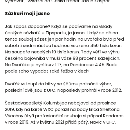
vyhrávat,“ vzkázal do Česka trenér Jakub Kašpar.
Sázkaři mají jasno
Jak zápas dopadne? Když se podíváme na vklady
českých sázkařů u Tipsportu, je jasno. I když se dá na
tento souboj sázet jen pár hodin, na Dvořáka bylo před
sobotní sedmnáctou hodinou vsazeno 450 tisíc korun.
Na soupeře necelých 10 tisíc korun. Tady věří ve výhru
českého bojovníka v muší váze 98 procent sázejících.
Na Dvořáka je nyní kurz 1.17, na Ronderose 4.45. Bude
podle toho vypadat také řežba v kleci?
Dvořák vstoupí do bitvy se šňůrou patnácti výher,
poslední dvě jsou z UFC. Naposledy prohrál v roce 2012.
Šestadvacetiletý Kolumbijec nebojoval od prosince
2019, kdy na kartě WXC porazil na body Erica Sheltona.
Všechny čtyři profesionální souboje si připsal Ronderos
v roce 2019. Až v květnu 2021 přidá pátý. Navíc v UFC.