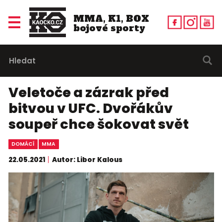
MMA, K1, BOX
bojové sporty
Veletoče a zázrak před
bitvou v UFC. Dvořákův
soupeř chce šokovat svět
DOMÁCÍ
MMA
22.05.2021
Autor: Libor Kalous