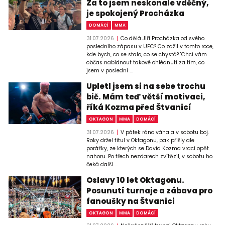
Za to jsem neskonale vděčný,
je spokojený Procházka
DOMÁCÍ
MMA
31.07.2026
Co dělá Jiří Procházka od svého
posledního zápasu v UFC? Co zažil v tomto roce,
kde bych, co se stalo, co se chystá? "Chci vám
občas nabídnout takové ohlédnutí za tím, co
jsem v poslední ...
Upletl jsem si na sebe trochu
bič. Mám teď větší motivaci,
říká Kozma před Štvanicí
OKTAGON
MMA
DOMÁCÍ
31.07.2026
V pátek ráno váha a v sobotu boj.
Roky držel titul v Oktagonu, pak přišly ale
porážky, ze kterých se David Kozma vrací opět
nahoru. Po třech nezdarech zvítězil, v sobotu ho
čeká další ...
Oslavy 10 let Oktagonu.
Posunutí turnaje a zábava pro
fanoušky na Štvanici
OKTAGON
MMA
DOMÁCÍ