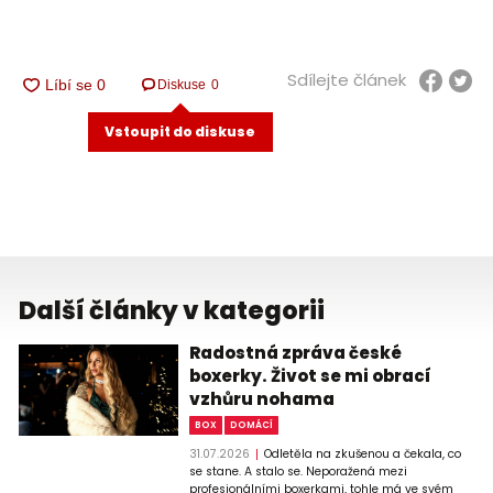
Sdílejte článek
Diskuse
0
Vstoupit do diskuse
Další články v kategorii
Radostná zpráva české
boxerky. Život se mi obrací
vzhůru nohama
BOX
DOMÁCÍ
31.07.2026
Odletěla na zkušenou a čekala, co
se stane. A stalo se. Neporažená mezi
profesionálními boxerkami, tohle má ve svém