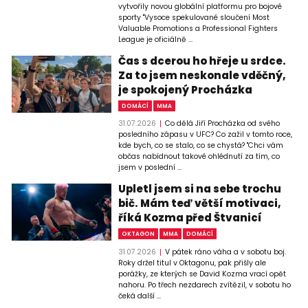
vytvořily novou globální platformu pro bojové
sporty "Vysoce spekulované sloučení Most
Valuable Promotions a Professional Fighters
League je oficiálně ...
Čas s dcerou ho hřeje u srdce.
Za to jsem neskonale vděčný,
je spokojený Procházka
DOMÁCÍ
MMA
31.07.2026
Co dělá Jiří Procházka od svého
posledního zápasu v UFC? Co zažil v tomto roce,
kde bych, co se stalo, co se chystá? "Chci vám
občas nabídnout takové ohlédnutí za tím, co
jsem v poslední ...
Upletl jsem si na sebe trochu
bič. Mám teď větší motivaci,
říká Kozma před Štvanicí
OKTAGON
MMA
DOMÁCÍ
31.07.2026
V pátek ráno váha a v sobotu boj.
Roky držel titul v Oktagonu, pak přišly ale
porážky, ze kterých se David Kozma vrací opět
nahoru. Po třech nezdarech zvítězil, v sobotu ho
čeká další ...