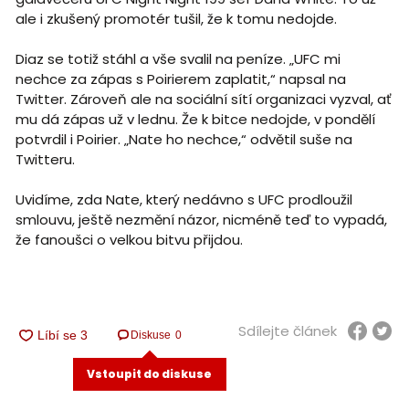
ale i zkušený promotér tušil, že k tomu nedojde.
Diaz se totiž stáhl a vše svalil na peníze. „UFC mi
nechce za zápas s Poirierem zaplatit,“ napsal na
Twitter. Zároveň ale na sociální sítí organizaci vyzval, ať
mu dá zápas už v lednu. Že k bitce nedojde, v pondělí
potvrdil i Poirier. „Nate ho nechce,“ odvětil suše na
Twitteru.
Uvidíme, zda Nate, který nedávno s UFC prodloužil
smlouvu, ještě nezmění názor, nicméně teď to vypadá,
že fanoušci o velkou bitvu přijdou.
Sdílejte článek
Diskuse
0
Vstoupit do diskuse