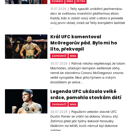
DOMÁCÍ
MMA
EXTRA
31.07.2026
Telly spouští unikátní partnerskou
akci se světovou investiční platformou etoro.
Každý, kdo si založí nový účet u etoro a provede
svůj první vklad, získá od Telly kompletní balíček
...
Král UFC komentoval
McGregorův pád. Bylo mi ho
líto, překvapil
ZAHRANIČÍ
MMA
30.07.2026
Patrně nikoho nepřekvapí, že Islam
Machačev, úřadující šampion welterové váhy,
nemá ke slavnému Conoru McGregorovi zrovna
velké sympatie. Mezi jeho týmem a irským
divočákem je velice ...
Legenda UFC ukázala velké
srdce, pomohla stovkám dětí
ZAHRANIČÍ
MMA
30.07.2026
Populární veterán slavné UFC
Dustin Poirier se vrátil na dobrou 'stranu síly'.
Zatímco před pár týdny šokoval fanoušky
řáděním na letišti, kvůli němuž byl dokonce
zatčen, ...