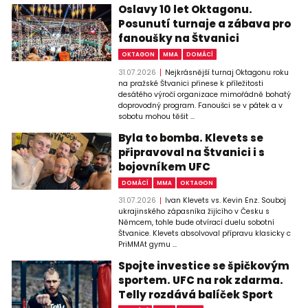
Oslavy 10 let Oktagonu.
Posunutí turnaje a zábava pro
fanoušky na Štvanici
OKTAGON
MMA
DOMÁCÍ
31.07.2026
Nejkrásnější turnaj Oktagonu roku
na pražské Štvanici přinese k příležitosti
desátého výročí organizace mimořádně bohatý
doprovodný program. Fanoušci se v pátek a v
sobotu mohou těšit ...
Byla to bomba. Klevets se
připravoval na Štvanici i s
bojovníkem UFC
DOMÁCÍ
MMA
OKTAGON
31.07.2026
Ivan Klevets vs. Kevin Enz. Souboj
ukrajinského zápasníka žijícího v Česku s
Němcem, tohle bude otvírací duelu sobotní
Štvanice. Klevets absolvoval přípravu klasicky c
PriMMAt gymu ...
Spojte investice se špičkovým
sportem. UFC na rok zdarma.
Telly rozdává balíček Sport