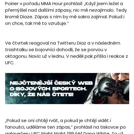
Poirier v pořadu MMA Hour prohlásil: „Když jsem ležel a
přemýšlel nad dalšími zápasy, nic mě nezajímalo. Tedy
kromě Diaze. Zápas s ním by mě sakra zajímal. Pokud i
on chce, tak mě to vzrušuje.“
Ve čtvrtek reagoval na Twitteru Diaz a v následném
trashtalku se bojovníci dohodli, že se porvou v
oktagonu. Navíc už v lednu. V neděli pak přišla i reakce z
UFC.
„Pokud se oni chtějí rvát, a pokud je chtějí vidět i
fanoušci, uděláme ten zápas,“ prohlásil na tiskovce po
galavečeru UFC Night Night 199 šéf Dana White. To už