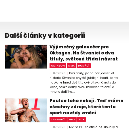
Další články v kategorii
Výjimečný galavečer pro
Oktagon. Na Štvanici o dva
tituly, světová třída i návrat
OKTAGON
MMA
DOMÁCÍ
31.07.2026
Dva tituly, jedna noc, deset let
historie. Štvanice chystá jubilejní bouři. Karta
nabídne hned dvě titulové bitvy, návraty do
klece, české derby dvou mladých talentů a
mnoho dalšího. ...
Paul se toho nebojí. Teď máme
všechny zdroje, které tento
sport navždy změní
ZAHRANIČÍ
MMA
BOX
31.07.2026
MVP a PFL se oficiálně sloučily a