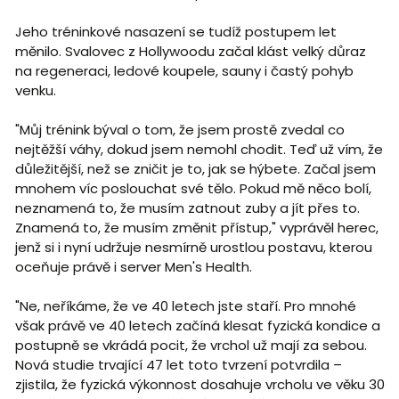
Jeho tréninkové nasazení se tudíž postupem let
měnilo. Svalovec z Hollywoodu začal klást velký důraz
na regeneraci, ledové koupele, sauny i častý pohyb
venku.
"Můj trénink býval o tom, že jsem prostě zvedal co
nejtěžší váhy, dokud jsem nemohl chodit. Teď už vím, že
důležitější, než se zničit je to, jak se hýbete. Začal jsem
mnohem víc poslouchat své tělo. Pokud mě něco bolí,
neznamená to, že musím zatnout zuby a jít přes to.
Znamená to, že musím změnit přístup," vyprávěl herec,
jenž si i nyní udržuje nesmírně urostlou postavu, kterou
oceňuje právě i server Men's Health.
"Ne, neříkáme, že ve 40 letech jste staří. Pro mnohé
však právě ve 40 letech začíná klesat fyzická kondice a
postupně se vkrádá pocit, že vrchol už mají za sebou.
Nová studie trvající 47 let toto tvrzení potvrdila –
zjistila, že fyzická výkonnost dosahuje vrcholu ve věku 30