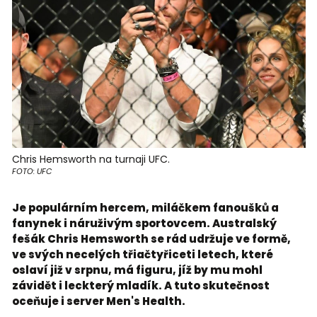
Chris Hemsworth na turnaji UFC.
FOTO: UFC
Je populárním hercem, miláčkem fanoušků a
fanynek i náruživým sportovcem. Australský
fešák Chris Hemsworth se rád udržuje ve formě,
ve svých necelých třiačtyřiceti letech, které
oslaví již v srpnu, má figuru, jíž by mu mohl
závidět i leckterý mladík. A tuto skutečnost
oceňuje i server Men's Health.