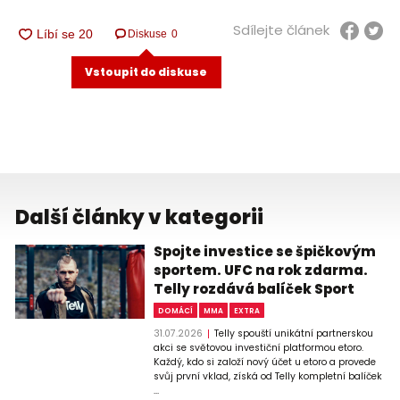
Sdílejte článek
Diskuse
0
Vstoupit do diskuse
Další články v kategorii
Spojte investice se špičkovým
sportem. UFC na rok zdarma.
Telly rozdává balíček Sport
DOMÁCÍ
MMA
EXTRA
31.07.2026
Telly spouští unikátní partnerskou
akci se světovou investiční platformou etoro.
Každý, kdo si založí nový účet u etoro a provede
svůj první vklad, získá od Telly kompletní balíček
...