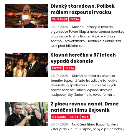
Divoký staredown. Polibek
málem rozpoutal rvačku
ZAHRANIČÍ
EXTRA
30.07.2026
Sheena Bathory je hvězdou
organizace Power Slap a neporaženou boxerkou
organizace Misfits Boxing. A jak je vidno, i
zdatnou provokatérkou. Rodačka z Maďarska
totiž před blížícím se ...
Slavná herečka v 57 letech
vypadá dokonale
POWER
EXTRA
29.07.2026
Slavná herečka a zpěvačka
Jennifer Lopez již řadu let udivuje fanoušky
dokonale vysportovanou figurou. Ve svých
sedmapadesáti letech vypadá skoro až
nadpozemsky. Zadarmo takovou formu ...
Z placu rovnou na sál. Drsné
natáčení filmu Bojovník
OKTAGON
EXTRA
MMA
28.07.2026
Natáčení filmu Bojovník, který
vstoupí do kin už 13. srpna, nebylo jen hereckou