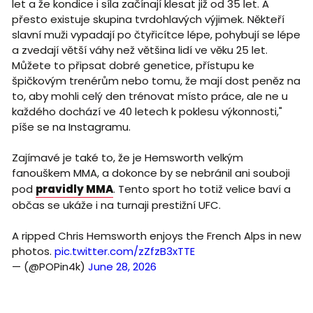
let a že kondice i síla začínají klesat již od 35 let. A
přesto existuje skupina tvrdohlavých výjimek. Někteří
slavní muži vypadají po čtyřicítce lépe, pohybují se lépe
a zvedají větší váhy než většina lidí ve věku 25 let.
Můžete to připsat dobré genetice, přístupu ke
špičkovým trenérům nebo tomu, že mají dost peněz na
to, aby mohli celý den trénovat místo práce, ale ne u
každého dochází ve 40 letech k poklesu výkonnosti,"
píše se na Instagramu.
Zajímavé je také to, že je Hemsworth velkým
fanouškem MMA, a dokonce by se nebránil ani souboji
pod
pravidly MMA
. Tento sport ho totiž velice baví a
občas se ukáže i na turnaji prestižní UFC.
A ripped Chris Hemsworth enjoys the French Alps in new
photos.
pic.twitter.com/zZfzB3xTTE
— (@POPin4k)
June 28, 2026