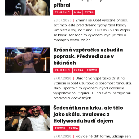
přibral
ZAHRANIČÍ
MMA
EXTRA
28.07.2026
Změnil se. Opět výrazně přibral.
Zatímco ještě před dvěma týdny řádil Paddy
Pimblett v boji, na turnaji UFC 329 v Las Vegas
se blýskl senzačním výkonem, nyní již řádí v
mnohých restauracích ...
Krásná vzpěračka vzbudila
poprask. Předvedla se v
bikinách
ZAHRANIČÍ
EXTRA
POWER
27.07.2026
Uhrančivá vzpěračka Cristina
Stanciu si opět uzurpovala pozornost fanoušků.
Nikoli sportovním výkonem, nýbrž dokonale
vysportovanou figurou. Tu na svém Instagramu
předvedla v odvážných ...
Šedesátka na krku, ale tělo
jako skála. Svalovec z
Hollywoodu budí dojem
POWER
EXTRA
27.07.2026
Pravidelně drtí formu, udržuje se v