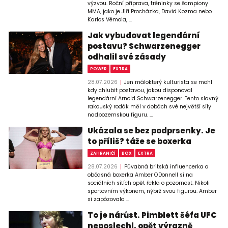
výzvou. Roční příprava, tréninky se šampiony
MMA, jako je Jiří Procházka, David Kozma nebo
Karlos Vémola, ...
Jak vybudovat legendární
postavu? Schwarzenegger
odhalil své zásady
POWER
EXTRA
28.07.2026
Jen málokterý kulturista se mohl
kdy chlubit postavou, jakou disponoval
legendární Arnold Schwarzenegger. Tento slavný
rakouský rodák měl v dobách své největší síly
nadpozemskou figuru. ...
Ukázala se bez podprsenky. Je
to příliš? táže se boxerka
ZAHRANIČÍ
BOX
EXTRA
28.07.2026
Půvabná britská influencerka a
občasná boxerka Amber O'Donnell si na
sociálních sítích opět řekla o pozornost. Nikoli
sportovním výkonem, nýbrž svou figurou. Amber
si zapózovala ...
To je nárůst. Pimblett šéfa UFC
neposlechl, opět výrazně