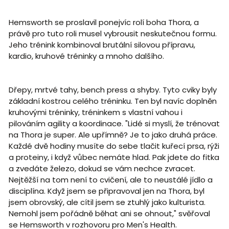
Hemsworth se proslavil ponejvíc rolí boha Thora, a
právě pro tuto roli musel vybrousit neskutečnou formu.
Jeho trénink kombinoval brutální silovou přípravu,
kardio, kruhové tréninky a mnoho dalšího.
Dřepy, mrtvé tahy, bench press a shyby. Tyto cviky byly
základní kostrou celého tréninku. Ten byl navíc doplněn
kruhovými tréninky, tréninkem s vlastní vahou i
pilováním agility a koordinace. "Lidé si myslí, že trénovat
na Thora je super. Ale upřímně? Je to jako druhá práce.
Každé dvě hodiny musíte do sebe tlačit kuřecí prsa, rýži
a proteiny, i když vůbec nemáte hlad. Pak jdete do fitka
a zvedáte železo, dokud se vám nechce zvracet.
Nejtěžší na tom není to cvičení, ale to neustálé jídlo a
disciplína. Když jsem se připravoval jen na Thora, byl
jsem obrovský, ale cítil jsem se ztuhlý jako kulturista.
Nemohl jsem pořádně běhat ani se ohnout," svěřoval
se Hemsworth v rozhovoru pro Men's Health.