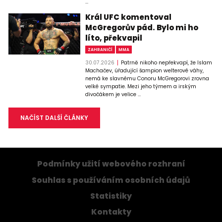
...
Král UFC komentoval
McGregorův pád. Bylo mi ho
líto, překvapil
ZAHRANIČÍ
MMA
30.07.2026
Patrně nikoho nepřekvapí, že Islam
Machačev, úřadující šampion welterové váhy,
nemá ke slavnému Conoru McGregorovi zrovna
velké sympatie. Mezi jeho týmem a irským
divočákem je velice ...
NAČÍST DALŠÍ ČLÁNKY
Podmínky užití webového rozhraní
Souhlas s používáním osobních údajů
Statistiky
Kontakty