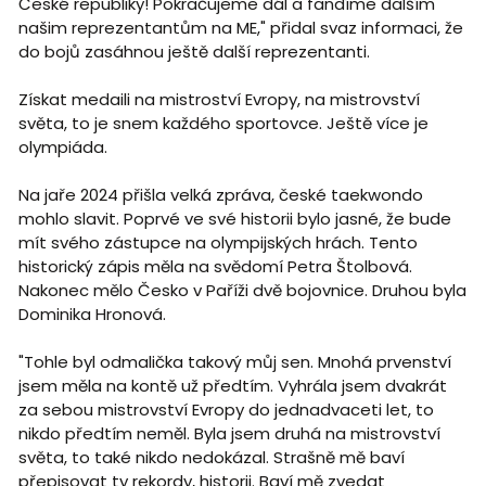
České republiky! Pokračujeme dál a fandíme dalším
našim reprezentantům na ME," přidal svaz informaci, že
do bojů zasáhnou ještě další reprezentanti.
Získat medaili na mistroství Evropy, na mistrovství
světa, to je snem každého sportovce. Ještě více je
olympiáda.
Na jaře 2024 přišla velká zpráva, české taekwondo
mohlo slavit. Poprvé ve své historii bylo jasné, že bude
mít svého zástupce na olympijských hrách. Tento
historický zápis měla na svědomí Petra Štolbová.
Nakonec mělo Česko v Paříži dvě bojovnice. Druhou byla
Dominika Hronová.
"Tohle byl odmalička takový můj sen. Mnohá prvenství
jsem měla na kontě už předtím. Vyhrála jsem dvakrát
za sebou mistrovství Evropy do jednadvaceti let, to
nikdo předtím neměl. Byla jsem druhá na mistrovství
světa, to také nikdo nedokázal. Strašně mě baví
přepisovat ty rekordy, historii. Baví mě zvedat