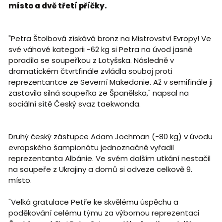
místo a dvě třetí příčky.
"Petra Štolbová získává bronz na Mistrovství Evropy! Ve
své váhové kategorii -62 kg si Petra na úvod jasně
poradila se soupeřkou z Lotyšska. Následně v
dramatickém čtvrtfinále zvládla souboj proti
reprezentantce ze Severní Makedonie. Až v semifinále ji
zastavila silná soupeřka ze Španělska," napsal na
sociální sítě Český svaz taekwonda.
Druhý český zástupce Adam Jochman (-80 kg) v úvodu
evropského šampionátu jednoznačně vyřadil
reprezentanta Albánie. Ve svém dalším utkání nestačil
na soupeře z Ukrajiny a domů si odveze celkově 9.
místo.
"Velká gratulace Petře ke skvělému úspěchu a
poděkování celému týmu za výbornou reprezentaci