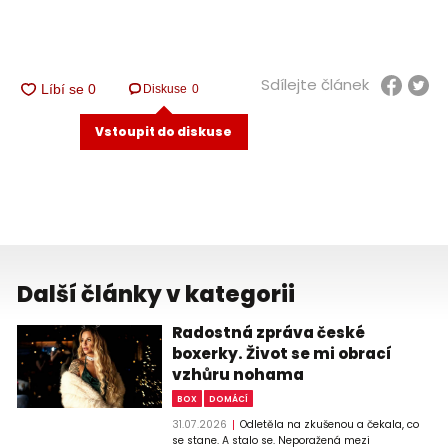
Sdílejte článek
Diskuse
0
Vstoupit do diskuse
Další články v kategorii
Radostná zpráva české
boxerky. Život se mi obrací
vzhůru nohama
BOX
DOMÁCÍ
31.07.2026
Odletěla na zkušenou a čekala, co
se stane. A stalo se. Neporažená mezi