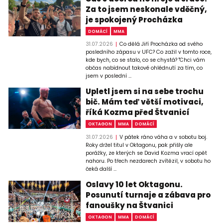
Za to jsem neskonale vděčný,
je spokojený Procházka
DOMÁCÍ
MMA
31.07.2026
Co dělá Jiří Procházka od svého
posledního zápasu v UFC? Co zažil v tomto roce,
kde bych, co se stalo, co se chystá? "Chci vám
občas nabídnout takové ohlédnutí za tím, co
jsem v poslední ...
Upletl jsem si na sebe trochu
bič. Mám teď větší motivaci,
říká Kozma před Štvanicí
OKTAGON
MMA
DOMÁCÍ
31.07.2026
V pátek ráno váha a v sobotu boj.
Roky držel titul v Oktagonu, pak přišly ale
porážky, ze kterých se David Kozma vrací opět
nahoru. Po třech nezdarech zvítězil, v sobotu ho
čeká další ...
Oslavy 10 let Oktagonu.
Posunutí turnaje a zábava pro
fanoušky na Štvanici
OKTAGON
MMA
DOMÁCÍ