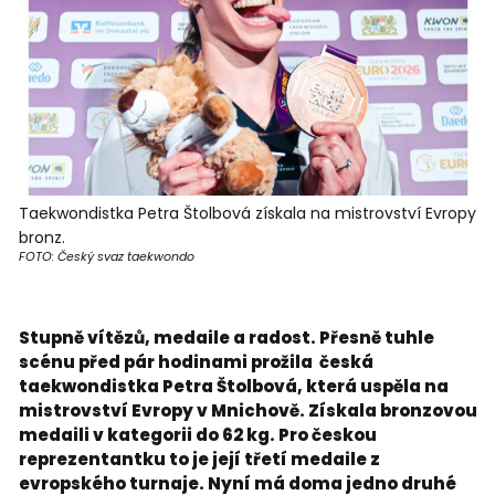
Taekwondistka Petra Štolbová získala na mistrovství Evropy
bronz.
FOTO: Český svaz taekwondo
Stupně vítězů, medaile a radost. Přesně tuhle
scénu před pár hodinami prožila česká
taekwondistka Petra Štolbová, která uspěla na
mistrovství Evropy v Mnichově. Získala bronzovou
medaili v kategorii do 62 kg. Pro českou
reprezentantku to je její třetí medaile z
evropského turnaje. Nyní má doma jedno druhé