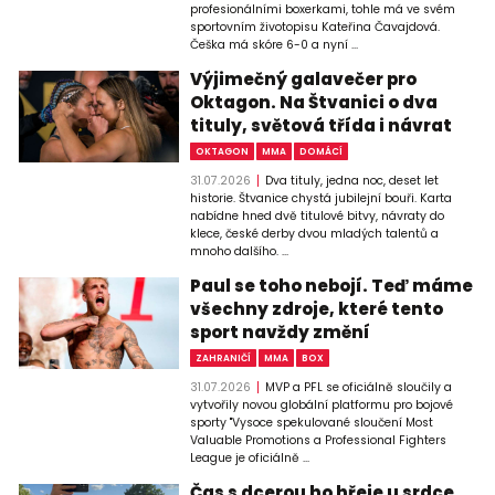
profesionálními boxerkami, tohle má ve svém
sportovním životopisu Kateřina Čavajdová.
Češka má skóre 6-0 a nyní ...
Výjimečný galavečer pro
Oktagon. Na Štvanici o dva
tituly, světová třída i návrat
OKTAGON
MMA
DOMÁCÍ
31.07.2026
Dva tituly, jedna noc, deset let
historie. Štvanice chystá jubilejní bouři. Karta
nabídne hned dvě titulové bitvy, návraty do
klece, české derby dvou mladých talentů a
mnoho dalšího. ...
Paul se toho nebojí. Teď máme
všechny zdroje, které tento
sport navždy změní
ZAHRANIČÍ
MMA
BOX
31.07.2026
MVP a PFL se oficiálně sloučily a
vytvořily novou globální platformu pro bojové
sporty "Vysoce spekulované sloučení Most
Valuable Promotions a Professional Fighters
League je oficiálně ...
Čas s dcerou ho hřeje u srdce.