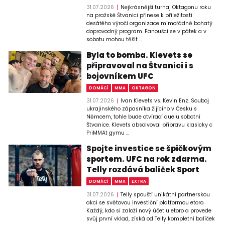
31.07.2026
Nejkrásnější turnaj Oktagonu roku
na pražské Štvanici přinese k příležitosti
desátého výročí organizace mimořádně bohatý
doprovodný program. Fanoušci se v pátek a v
sobotu mohou těšit ...
Byla to bomba. Klevets se
připravoval na Štvanici i s
bojovníkem UFC
DOMÁCÍ
MMA
OKTAGON
31.07.2026
Ivan Klevets vs. Kevin Enz. Souboj
ukrajinského zápasníka žijícího v Česku s
Němcem, tohle bude otvírací duelu sobotní
Štvanice. Klevets absolvoval přípravu klasicky c
PriMMAt gymu ...
Spojte investice se špičkovým
sportem. UFC na rok zdarma.
Telly rozdává balíček Sport
DOMÁCÍ
MMA
EXTRA
31.07.2026
Telly spouští unikátní partnerskou
akci se světovou investiční platformou etoro.
Každý, kdo si založí nový účet u etoro a provede
svůj první vklad, získá od Telly kompletní balíček