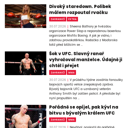
Divoký staredown. Polibek
málem rozpoutal rvačku
ZAHRANIČÍ
EXTRA
30.07.2026
Sheena Bathory je hvězdou
organizace Power Slap a neporaženou boxerkou
organizace Misfits Boxing. A jak je vidno, i
zdatnou provokatérkou. Rodačka z Maďarska
totiž před blížícím se ...
Šok v UFC. Slavný ranař
vyhrožoval manželce. Údajně ji
chtěl i přejet
ZAHRANIČÍ
MMA
30.07.2026
V průběhu týdne zasáhla fanoušky
bojových sportů velice znepokojivá zpráva.
Bývalý bojovník UFC a uznávaný veterán
Anthony Smith byl zatčen policií. A přestože byl
nyní propuštěn na ...
Pořádně se opíjel, pak kývl na
bitvu s bývalým králem UFC
ZAHRANIČÍ
MMA
30.07.2026
Neváhal, naskočil do pořádně