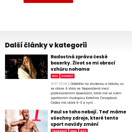
Další články v kategorii
Radostná zpráva české
boxerky. Život se mi obrací
vzhůru nohama
BOX
DOMÁCÍ
31.07.2026
Odletěla na zkušenou a čekala, co
se stane. A stalo se. Neporažená mezi
profesionálními boxerkami, tohle má ve svém
sportovním životopisu Kateřina Čavajdová.
Češka má skóre 6-0 a nyní ...
Paul se toho nebojí. Teď máme
všechny zdroje, které tento
sport navždy změní
ZAHRANIČÍ
MMA
BOX