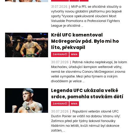
31.07.2026
MVP a PFL se oficiálně sloučily a
vytvořily novou globální platformu pro bojové
sporty "Vysoce spekulované sloučení Most
Valuable Promotions a Professional Fighters
League je oficiálně ...
Král UFC komentoval
McGregorův pád. Bylo mi ho
líto, překvapil
ZAHRANIČÍ
MMA
30.07.2026
Patrně nikoho nepřekvapí, že Islam
Machačev, úřadující šampion welterové váhy,
nemá ke slavnému Conoru McGregorovi zrovna
velké sympatie. Mezi jeho týmem a irským
divočákem je velice ...
Legenda UFC ukázala velké
srdce, pomohla stovkám dětí
ZAHRANIČÍ
MMA
30.07.2026
Populární veterán slavné UFC
Dustin Poirier se vrátil na dobrou 'stranu síly'.
Zatímco před pár týdny šokoval fanoušky
řáděním na letišti, kvůli němuž byl dokonce
zatčen, ...