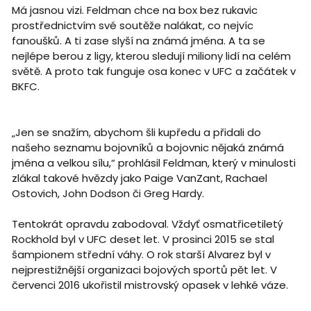
Má jasnou vizi. Feldman chce na box bez rukavic
prostřednictvím své soutěže nalákat, co nejvíc
fanoušků. A ti zase slyší na známá jména. A ta se
nejlépe berou z ligy, kterou sledují miliony lidí na celém
světě. A proto tak funguje osa konec v UFC a začátek v
BKFC.
„Jen se snažím, abychom šli kupředu a přidali do
našeho seznamu bojovníků a bojovnic nějaká známá
jména a velkou sílu,“ prohlásil Feldman, který v minulosti
zlákal takové hvězdy jako Paige VanZant, Rachael
Ostovich, John Dodson či Greg Hardy.
Tentokrát opravdu zabodoval. Vždyť osmatřicetiletý
Rockhold byl v UFC deset let. V prosinci 2015 se stal
šampionem střední váhy. O rok starší Alvarez byl v
nejprestižnější organizaci bojových sportů pět let. V
červenci 2016 ukořistil mistrovský opasek v lehké váze.