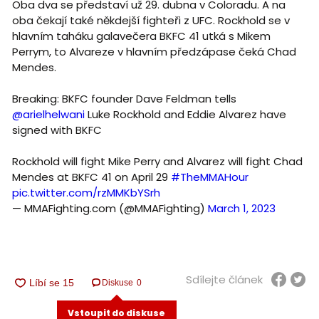
Oba dva se představí už 29. dubna v Coloradu. A na
oba čekají také někdejší fighteři z UFC. Rockhold se v
hlavním taháku galavečera BKFC 41 utká s Mikem
Perrym, to Alvareze v hlavním předzápase čeká Chad
Mendes.
Breaking: BKFC founder Dave Feldman tells
@arielhelwani
Luke Rockhold and Eddie Alvarez have
signed with BKFC
Rockhold will fight Mike Perry and Alvarez will fight Chad
Mendes at BKFC 41 on April 29
#TheMMAHour
pic.twitter.com/rzMMKbYSrh
— MMAFighting.com (@MMAFighting)
March 1, 2023
Sdílejte článek
Diskuse
0
Vstoupit do diskuse