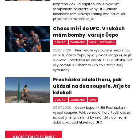
rozjetého vlaku a přijal souboj s bývalým
šampionem polotěžké váhy UFC Janem
Blachowiczem. Navajo Stirling kývl na velkou
příležitost a rozhodl se, že ...
Chaos míří do UFC. V rukách
mám bomby, varuje Čepo
DOMÁCÍ
ZAHRANIČÍ
MMA
OKTAGON
29.07.2026
Premiérové vystoupení mezi elitou
se blíží. Vlasto Čepo, bývalý rváč Oktagonu, se již
o víkendu představí na eventu UFC v Srbsku. Své
síly poměří s Gilbertem Urbinou, zažije svůj
vytoužený ...
Procházka zdolal horu, pak
ukázal na dva soupeře. Ať je to
kdokoli
DOMÁCÍ
ZAHRANIČÍ
MMA
29.07.2026
Český bojovník Jiří Procházka si
vybral soupeře. Poté, co zdolal horu Fudži ukázal
na dvě jména, s nimiž by se chtěl v dohledné
době utkat pod hlavičkou UFC.
NAČÍST DALŠÍ ČLÁNKY