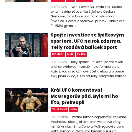
31.07.2026
Ivan Klevets vs. Kevin Enz. Souboj
ukrajinského zápasníka žijícího v Česku s
Němcem, tohle bude otvírací duelu sobotní
Štvanice. Klevets absolvoval přípravu klasicky c
PriMMAt gymu ...
Spojte investice se špičkovým
sportem. UFC na rok zdarma.
Telly rozdává balíček Sport
DOMÁCÍ
MMA
EXTRA
31.07.2026
Telly spouští unikátní partnerskou
akci se světovou investiční platformou etoro.
Každý, kdo si založí nový účet u etoro a provede
svůj první vklad, získá od Telly kompletní balíček
...
Král UFC komentoval
McGregorův pád. Bylo mi ho
líto, překvapil
ZAHRANIČÍ
MMA
30.07.2026
Patrně nikoho nepřekvapí, že Islam
Machačev, úřadující šampion welterové váhy,
nemá ke slavnému Conoru McGregorovi zrovna
velké sympatie. Mezi jeho týmem a irským