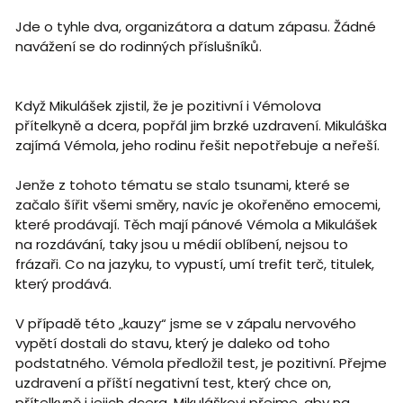
Jde o tyhle dva, organizátora a datum zápasu. Žádné
navážení se do rodinných příslušníků.
Když Mikulášek zjistil, že je pozitivní i Vémolova
přítelkyně a dcera, popřál jim brzké uzdravení. Mikuláška
zajímá Vémola, jeho rodinu řešit nepotřebuje a neřeší.
Jenže z tohoto tématu se stalo tsunami, které se
začalo šířit všemi směry, navíc je okořeněno emocemi,
které prodávají. Těch mají pánové Vémola a Mikulášek
na rozdávání, taky jsou u médií oblíbení, nejsou to
frázaři. Co na jazyku, to vypustí, umí trefit terč, titulek,
který prodává.
V případě této „kauzy“ jsme se v zápalu nervového
vypětí dostali do stavu, který je daleko od toho
podstatného. Vémola předložil test, je pozitivní. Přejme
uzdravení a příští negativní test, který chce on,
přítelkyně i jejich dcera. Mikuláškovi přejme, aby na