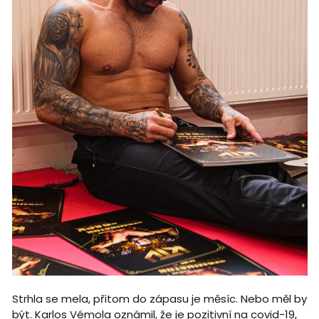
Strhla se mela, přitom do zápasu je měsíc. Nebo měl by
být. Karlos Vémola oznámil, že je pozitivní na covid-19,