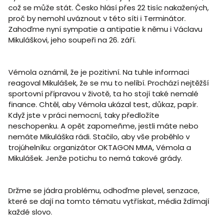
což se může stát. Česko hlásí přes 22 tisíc nakažených,
proč by nemohl uváznout v této síti i Terminátor.
Zahoďme nyní sympatie a antipatie k němu i Václavu
Mikuláškovi, jeho soupeři na 26. září.
Vémola oznámil, že je pozitivní. Na tuhle informaci
reagoval Mikulášek, že se mu to nelíbí. Prochází nejtěžší
sportovní přípravou v životě, ta ho stojí také nemalé
finance. Chtěl, aby Vémola ukázal test, důkaz, papír.
Když jste v práci nemocní, taky předložíte
neschopenku. A opět zapomeňme, jestli máte nebo
nemáte Mikuláška rádi. Stačilo, aby vše proběhlo v
trojúhelníku: organizátor OKTAGON MMA, Vémola a
Mikulášek. Jenže potichu to nemá takové grády.
Držme se jádra problému, odhoďme plevel, senzace,
které se dají na tomto tématu vytřískat, média ždímají
každé slovo.