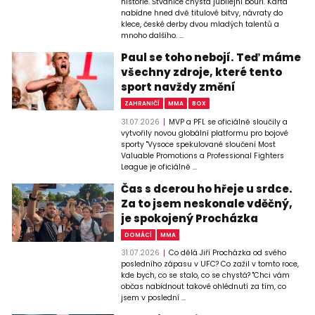
historie. Štvanice chystá jubilejní bouři. Karta
nabídne hned dvě titulové bitvy, návraty do
klece, české derby dvou mladých talentů a
mnoho dalšího. ...
Paul se toho nebojí. Teď máme
všechny zdroje, které tento
sport navždy změní
ZAHRANIČÍ
MMA
BOX
31.07.2026
MVP a PFL se oficiálně sloučily a
vytvořily novou globální platformu pro bojové
sporty "Vysoce spekulované sloučení Most
Valuable Promotions a Professional Fighters
League je oficiálně ...
Čas s dcerou ho hřeje u srdce.
Za to jsem neskonale vděčný,
je spokojený Procházka
DOMÁCÍ
MMA
31.07.2026
Co dělá Jiří Procházka od svého
posledního zápasu v UFC? Co zažil v tomto roce,
kde bych, co se stalo, co se chystá? "Chci vám
občas nabídnout takové ohlédnutí za tím, co
jsem v poslední ...