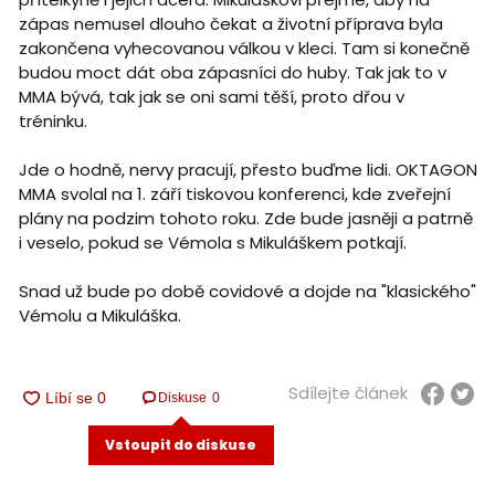
zápas nemusel dlouho čekat a životní příprava byla
zakončena vyhecovanou válkou v kleci. Tam si konečně
budou moct dát oba zápasníci do huby. Tak jak to v
MMA bývá, tak jak se oni sami těší, proto dřou v
tréninku.
Jde o hodně, nervy pracují, přesto buďme lidi. OKTAGON
MMA svolal na 1. září tiskovou konferenci, kde zveřejní
plány na podzim tohoto roku. Zde bude jasněji a patrně
i veselo, pokud se Vémola s Mikuláškem potkají.
Snad už bude po době covidové a dojde na "klasického"
Vémolu a Mikuláška.
Sdílejte článek
Diskuse
0
Vstoupit do diskuse