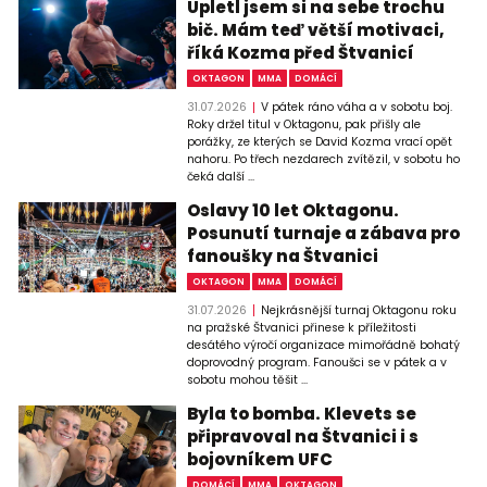
Upletl jsem si na sebe trochu
bič. Mám teď větší motivaci,
říká Kozma před Štvanicí
OKTAGON
MMA
DOMÁCÍ
31.07.2026
V pátek ráno váha a v sobotu boj.
Roky držel titul v Oktagonu, pak přišly ale
porážky, ze kterých se David Kozma vrací opět
nahoru. Po třech nezdarech zvítězil, v sobotu ho
čeká další ...
Oslavy 10 let Oktagonu.
Posunutí turnaje a zábava pro
fanoušky na Štvanici
OKTAGON
MMA
DOMÁCÍ
31.07.2026
Nejkrásnější turnaj Oktagonu roku
na pražské Štvanici přinese k příležitosti
desátého výročí organizace mimořádně bohatý
doprovodný program. Fanoušci se v pátek a v
sobotu mohou těšit ...
Byla to bomba. Klevets se
připravoval na Štvanici i s
bojovníkem UFC
DOMÁCÍ
MMA
OKTAGON