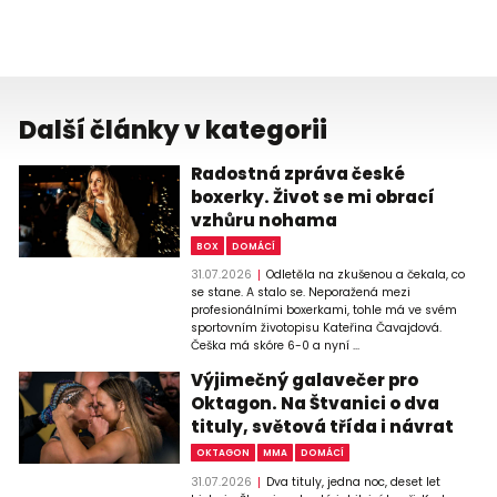
Další články v kategorii
Radostná zpráva české
boxerky. Život se mi obrací
vzhůru nohama
BOX
DOMÁCÍ
31.07.2026
Odletěla na zkušenou a čekala, co
se stane. A stalo se. Neporažená mezi
profesionálními boxerkami, tohle má ve svém
sportovním životopisu Kateřina Čavajdová.
Češka má skóre 6-0 a nyní ...
Výjimečný galavečer pro
Oktagon. Na Štvanici o dva
tituly, světová třída i návrat
OKTAGON
MMA
DOMÁCÍ
31.07.2026
Dva tituly, jedna noc, deset let