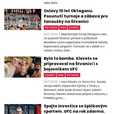
čeká další ...
Oslavy 10 let Oktagonu.
Posunutí turnaje a zábava pro
fanoušky na Štvanici
OKTAGON
MMA
DOMÁCÍ
31.07.2026
Nejkrásnější turnaj Oktagonu roku
na pražské Štvanici přinese k příležitosti
desátého výročí organizace mimořádně bohatý
doprovodný program. Fanoušci se v pátek a v
sobotu mohou těšit ...
Byla to bomba. Klevets se
připravoval na Štvanici i s
bojovníkem UFC
DOMÁCÍ
MMA
OKTAGON
31.07.2026
Ivan Klevets vs. Kevin Enz. Souboj
ukrajinského zápasníka žijícího v Česku s
Němcem, tohle bude otvírací duelu sobotní
Štvanice. Klevets absolvoval přípravu klasicky c
PriMMAt gymu ...
Spojte investice se špičkovým
sportem. UFC na rok zdarma.