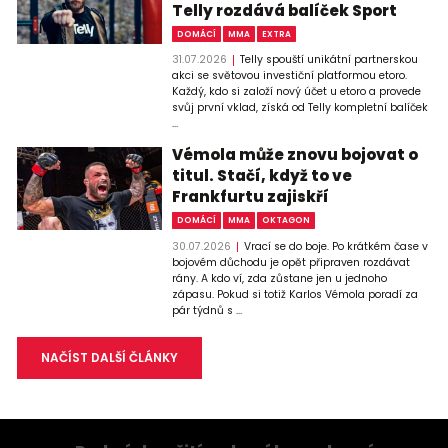
Telly rozdává balíček Sport
DOMÁCÍ
MMA
EXTRA
31.07.2026
Telly spouští unikátní partnerskou
akci se světovou investiční platformou etoro.
Každý, kdo si založí nový účet u etoro a provede
svůj první vklad, získá od Telly kompletní balíček
...
Vémola může znovu bojovat o
titul. Stačí, když to ve
Frankfurtu zajiskří
DOMÁCÍ
MMA
OKTAGON
30.07.2026
Vrací se do boje. Po krátkém čase v
bojovém důchodu je opět připraven rozdávat
rány. A kdo ví, zda zůstane jen u jednoho
zápasu. Pokud si totiž Karlos Vémola poradí za
pár týdnů s ...
NAČÍST DALŠÍ ČLÁNKY