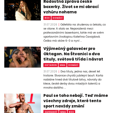
Radostná zpráva české
boxerky. Život se mi obrací
vzhůru nohama
BOX
DOMÁCÍ
31.07.2026
Odletěla na zkušenou a čekala, co
se stane. A stalo se. Neporažená mezi
profesionálními boxerkami, tohle má ve svém
sportovním životopisu Kateřina Čavajdová.
Češka má skóre 6-0 a nyní ...
Výjimečný galavečer pro
Oktagon. Na Štvanici o dva
tituly, světová třída i návrat
OKTAGON
MMA
DOMÁCÍ
31.07.2026
Dva tituly, jedna noc, deset let
historie. Štvanice chystá jubilejní bouři. Karta
nabídne hned dvě titulové bitvy, návraty do
klece, české derby dvou mladých talentů a
mnoho dalšího. ...
Paul se toho nebojí. Teď máme
všechny zdroje, které tento
sport navždy změní
ZAHRANIČÍ
MMA
BOX