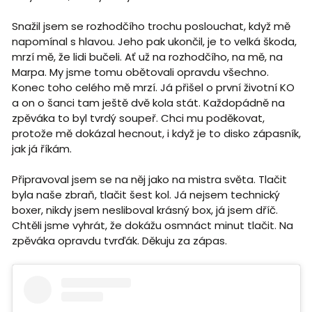
Snažil jsem se rozhodčího trochu poslouchat, když mě
napomínal s hlavou. Jeho pak ukončil, je to velká škoda,
mrzí mě, že lidi bučeli. Ať už na rozhodčího, na mě, na
Marpa. My jsme tomu obětovali opravdu všechno.
Konec toho celého mě mrzí. Já přišel o první životní KO
a on o šanci tam ještě dvě kola stát. Každopádně na
zpěváka to byl tvrdý soupeř. Chci mu poděkovat,
protože mě dokázal hecnout, i když je to disko zápasník,
jak já říkám.
Připravoval jsem se na něj jako na mistra světa. Tlačit
byla naše zbraň, tlačit šest kol. Já nejsem technický
boxer, nikdy jsem nesliboval krásný box, já jsem dříč.
Chtěli jsme vyhrát, že dokážu osmnáct minut tlačit. Na
zpěváka opravdu tvrďák. Děkuju za zápas.