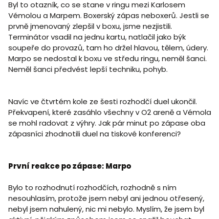
Byl to otazník, co se stane v ringu mezi Karlosem
Vémolou a Marpem. Boxerský zápas neboxerů. Jestli se
prvně jmenovaný zlepšil v boxu, jsme nezjistili.
Terminátor vsadil na jednu kartu, natlačil jako býk
soupeře do provazů, tam ho držel hlavou, tělem, údery.
Marpo se nedostal k boxu ve středu ringu, neměl šanci.
Neměl šanci předvést lepší techniku, pohyb.
Navíc ve čtvrtém kole ze šesti rozhodčí duel ukončil.
Překvapení, které zasáhlo všechny v O2 areně a Vémola
se mohl radovat z výhry. Jak pár minut po zápase oba
zápasníci zhodnotili duel na tiskové konferenci?
První reakce po zápase: Marpo
Bylo to rozhodnutí rozhodčích, rozhodně s ním
nesouhlasím, protože jsem nebyl ani jednou otřesený,
nebyl jsem nahulený, nic mi nebylo. Myslím, že jsem byl