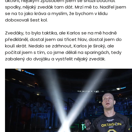
aktivní, nějakým způsobem jsem se snažil bouchat
spodky, nějaký zvedák tam dát. Mrzí mě to. Nadřel jsem
se na to jako kráva a myslím, že bychom v klidu
doboxovali šest kol.
Zvedáky, to byla taktika, ale Karlos se na mě hodně
předkláněl, dostal jsem asi třicet hlav, dostal jsem do
koulí xkrát. Nedalo se zdrhnout, Karlos je široký, ale
počítal jsem s tím, co jsme dělali na sparingách, tedy
zabalený do dvojáku a vystřelit nějaký zvedák.