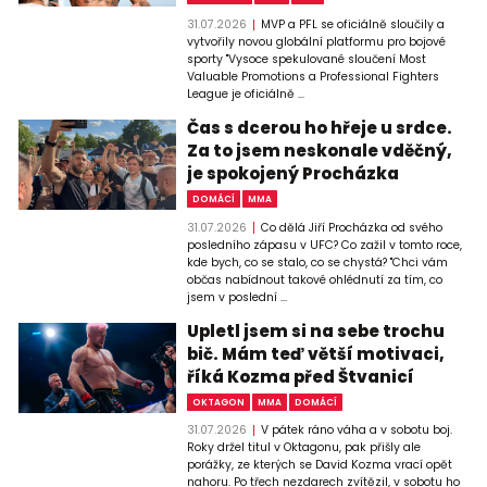
31.07.2026
MVP a PFL se oficiálně sloučily a
vytvořily novou globální platformu pro bojové
sporty "Vysoce spekulované sloučení Most
Valuable Promotions a Professional Fighters
League je oficiálně ...
Čas s dcerou ho hřeje u srdce.
Za to jsem neskonale vděčný,
je spokojený Procházka
DOMÁCÍ
MMA
31.07.2026
Co dělá Jiří Procházka od svého
posledního zápasu v UFC? Co zažil v tomto roce,
kde bych, co se stalo, co se chystá? "Chci vám
občas nabídnout takové ohlédnutí za tím, co
jsem v poslední ...
Upletl jsem si na sebe trochu
bič. Mám teď větší motivaci,
říká Kozma před Štvanicí
OKTAGON
MMA
DOMÁCÍ
31.07.2026
V pátek ráno váha a v sobotu boj.
Roky držel titul v Oktagonu, pak přišly ale
porážky, ze kterých se David Kozma vrací opět
nahoru. Po třech nezdarech zvítězil, v sobotu ho