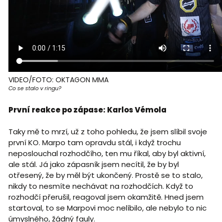
VIDEO/FOTO: OKTAGON MMA
Co se stalo v ringu?
První reakce po zápase: Karlos Vémola
Taky mě to mrzí, už z toho pohledu, že jsem slíbil svoje
první KO. Marpo tam opravdu stál, i když trochu
neposlouchal rozhodčího, ten mu říkal, aby byl aktivní,
ale stál. Já jako zápasník jsem necítil, že by byl
otřesený, že by měl být ukončený. Prostě se to stalo,
nikdy to nesmíte nechávat na rozhodčích. Když to
rozhodčí přerušil, reagoval jsem okamžitě. Hned jsem
startoval, to se Marpovi moc nelíbilo, ale nebylo to nic
úmyslného, žádný fauly.