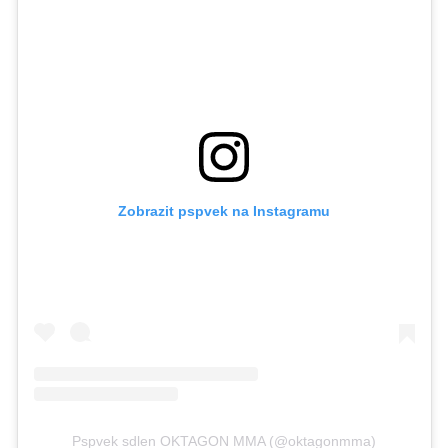
Zobrazit pspvek na Instagramu
Pspvek sdlen OKTAGON MMA (@oktagonmma)