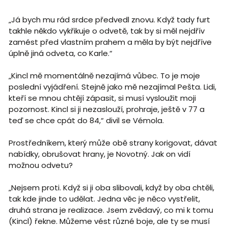
„Já bych mu rád srdce předvedl znovu. Když tady furt
takhle někdo vykřikuje o odvetě, tak by si měl nejdřív
zamést před vlastním prahem a měla by být nejdříve
úplně jiná odveta, co Karle.“
„Kincl mě momentálně nezajímá vůbec. To je moje
poslední vyjádření. Stejně jako mě nezajímal Pešta. Lidi,
kteří se mnou chtějí zápasit, si musí vysloužit moji
pozornost. Kincl si ji nezaslouží, prohraje, ještě v 77 a
teď se chce cpát do 84,“ divil se Vémola.
Prostředníkem, který může obě strany korigovat, dávat
nabídky, obrušovat hrany, je Novotný. Jak on vidí
možnou odvetu?
„Nejsem proti. Když si ji oba slibovali, když by oba chtěli,
tak kde jinde to udělat. Jedna věc je něco vystřelit,
druhá strana je realizace. Jsem zvědavý, co mi k tomu
(Kincl) řekne. Můžeme vést různé boje, ale ty se musí