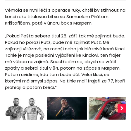
Vémola se nyní léčí z operace ruky, chtěl by stihnout na
konci roku titulovou bitvu se Samuelem Pirátem
Krištofičem, poté v únoru box s Marpem.
„Pokud Pešta sebere titul 25. září, tak mě zajímat bude.
Pokud ho porazí Pütz, bude mě zajímat Pütz. Mě
zajímají vítězové, ne menší nebo jak bláznivě kecá Kincl.
Tohle je moje poslední vyjádření ke Kinclovi, ten frajer
mě vůbec nezajímá. Soustředím se, abych se vrátil
zpátky a sebral titul v 84, potom na zápas s Marpem.
Potom uvidíme, kdo tam bude dál. Velcí kluci, se
kterými má smysl zápas. Ne tihle malí frajeři ze 77, kteří
prohrají a potom brečí.“