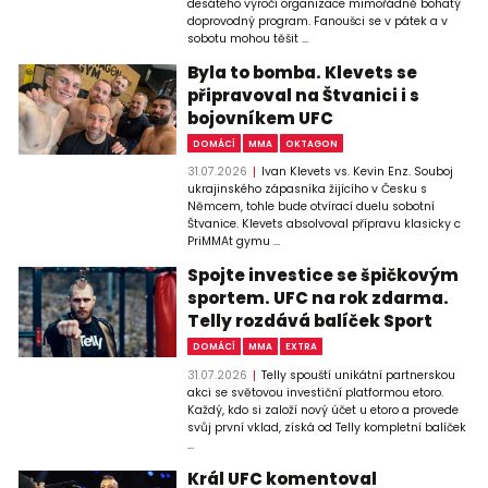
desátého výročí organizace mimořádně bohatý
doprovodný program. Fanoušci se v pátek a v
sobotu mohou těšit ...
Byla to bomba. Klevets se
připravoval na Štvanici i s
bojovníkem UFC
DOMÁCÍ
MMA
OKTAGON
31.07.2026
Ivan Klevets vs. Kevin Enz. Souboj
ukrajinského zápasníka žijícího v Česku s
Němcem, tohle bude otvírací duelu sobotní
Štvanice. Klevets absolvoval přípravu klasicky c
PriMMAt gymu ...
Spojte investice se špičkovým
sportem. UFC na rok zdarma.
Telly rozdává balíček Sport
DOMÁCÍ
MMA
EXTRA
31.07.2026
Telly spouští unikátní partnerskou
akci se světovou investiční platformou etoro.
Každý, kdo si založí nový účet u etoro a provede
svůj první vklad, získá od Telly kompletní balíček
...
Král UFC komentoval