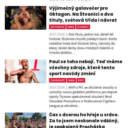
Výjimečný galavečer pro
Oktagon. Na Štvanici o dva
tituly, světová třída i návrat
OKTAGON
MMA
DOMÁCÍ
31.07.2026
Dva tituly, jedna noc, deset let
historie. Štvanice chystá jubilejní bouři. Karta
nabídne hned dvě titulové bitvy, návraty do
klece, české derby dvou mladých talentů a
mnoho dalšího. ...
Paul se toho nebojí. Teď máme
všechny zdroje, které tento
sport navždy změní
ZAHRANIČÍ
MMA
BOX
31.07.2026
MVP a PFL se oficiálně sloučily a
vytvořily novou globální platformu pro bojové
sporty "Vysoce spekulované sloučení Most
Valuable Promotions a Professional Fighters
League je oficiálně ...
Čas s dcerou ho hřeje u srdce.
Za to jsem neskonale vděčný,
je spokojený Procházka