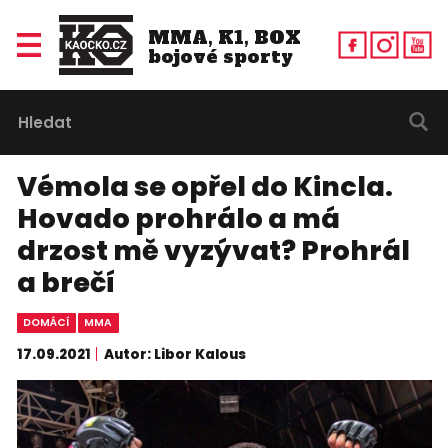
MMA, K1, BOX
bojové sporty
Vémola se opřel do Kincla.
Hovado prohrálo a má
drzost mě vyzývat? Prohrál
a brečí
DOMÁCÍ
MMA
17.09.2021
Autor: Libor Kalous