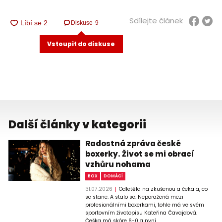
Sdílejte článek
Diskuse
9
Vstoupit do diskuse
Další články v kategorii
Radostná zpráva české
boxerky. Život se mi obrací
vzhůru nohama
BOX
DOMÁCÍ
31.07.2026
Odletěla na zkušenou a čekala, co
se stane. A stalo se. Neporažená mezi
profesionálními boxerkami, tohle má ve svém
sportovním životopisu Kateřina Čavajdová.
Češka má skóre 6-0 a nyní ...