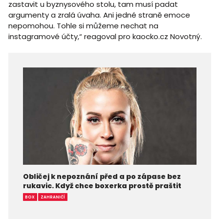
zastavit u byznysového stolu, tam musí padat
argumenty a zralá úvaha. Ani jedné straně emoce
nepomohou. Tohle si můžeme nechat na
instagramové účty,“ reagoval pro kaocko.cz Novotný.
Obličej k nepoznání před a po zápase bez
rukavic. Když chce boxerka prostě praštit
BOX
ZAHRANIČÍ