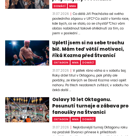
DOMÁCÍ
MMA
31.07.2026
Co dělá Jiří Procházka od svého
posledního zápasu v UFC? Co zažil v tomto roce,
kde bych, co se stalo, co se chystá? "Chci vám
občas nabídnout takové ohlédnutí za tím, co
jsem v poslední ...
Upletl jsem si na sebe trochu
bič. Mám teď větší motivaci,
říká Kozma před Štvanicí
OKTAGON
MMA
DOMÁCÍ
31.07.2026
V pátek ráno váha a v sobotu boj.
Roky držel titul v Oktagonu, pak přišly ale
porážky, ze kterých se David Kozma vrací opět
nahoru. Po třech nezdarech zvítězil, v sobotu ho
čeká další ...
Oslavy 10 let Oktagonu.
Posunutí turnaje a zábava pro
fanoušky na Štvanici
OKTAGON
MMA
DOMÁCÍ
31.07.2026
Nejkrásnější turnaj Oktagonu roku
na pražské Štvanici přinese k příležitosti