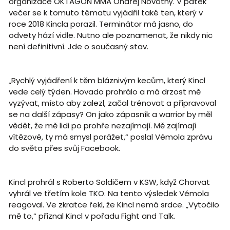
organizace OKTAGON MMA Ondřej Novotný. V pátek
večer se k tomuto tématu vyjádřil také ten, který v
roce 2018 Kincla porazil. Terminátor má jasno, do
odvety hází vidle. Nutno ale poznamenat, že nikdy nic
není definitivní. Jde o současný stav.
„Rychlý vyjádření k těm bláznivým kecům, který Kincl
vede celý týden. Hovado prohrálo a má drzost mě
vyzývat, místo aby zalezl, začal trénovat a připravoval
se na další zápasy? On jako zápasník a warrior by měl
vědět, že mě lidi po prohře nezajímají. Mě zajímají
vítězové, ty má smysl porážet,“ poslal Vémola zprávu
do světa přes svůj Facebook.
Kincl prohrál s Roberto Soldičem v KSW, když Chorvat
vyhrál ve třetím kole TKO. Na tento výsledek Vémola
reagoval. Ve zkratce řekl, že Kincl nemá srdce. „Vytočilo
mě to,“ přiznal Kincl v pořadu Fight and Talk.