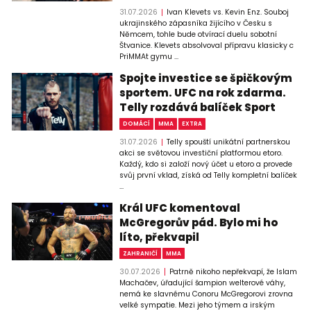
31.07.2026
Ivan Klevets vs. Kevin Enz. Souboj
ukrajinského zápasníka žijícího v Česku s
Němcem, tohle bude otvírací duelu sobotní
Štvanice. Klevets absolvoval přípravu klasicky c
PriMMAt gymu ...
Spojte investice se špičkovým
sportem. UFC na rok zdarma.
Telly rozdává balíček Sport
DOMÁCÍ
MMA
EXTRA
31.07.2026
Telly spouští unikátní partnerskou
akci se světovou investiční platformou etoro.
Každý, kdo si založí nový účet u etoro a provede
svůj první vklad, získá od Telly kompletní balíček
...
Král UFC komentoval
McGregorův pád. Bylo mi ho
líto, překvapil
ZAHRANIČÍ
MMA
30.07.2026
Patrně nikoho nepřekvapí, že Islam
Machačev, úřadující šampion welterové váhy,
nemá ke slavnému Conoru McGregorovi zrovna
velké sympatie. Mezi jeho týmem a irským