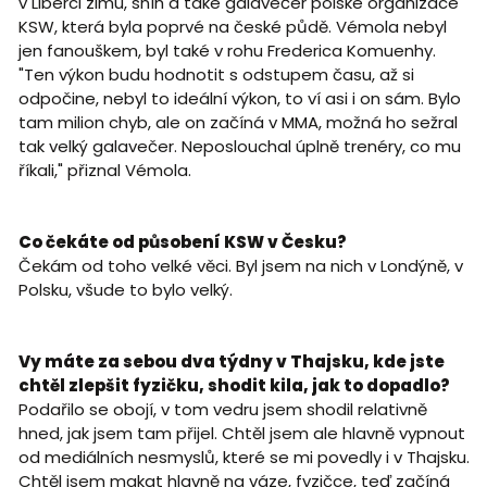
v Liberci zimu, sníh a také galavečer polské organizace
KSW, která byla poprvé na české půdě. Vémola nebyl
jen fanouškem, byl také v rohu Frederica Komuenhy.
"Ten výkon budu hodnotit s odstupem času, až si
odpočine, nebyl to ideální výkon, to ví asi i on sám. Bylo
tam milion chyb, ale on začíná v MMA, možná ho sežral
tak velký galavečer. Neposlouchal úplně trenéry, co mu
říkali," přiznal Vémola.
Co čekáte od působení KSW v Česku?
Čekám od toho velké věci. Byl jsem na nich v Londýně, v
Polsku, všude to bylo velký.
Vy máte za sebou dva týdny v Thajsku, kde jste
chtěl zlepšit fyzičku, shodit kila, jak to dopadlo?
Podařilo se obojí, v tom vedru jsem shodil relativně
hned, jak jsem tam přijel. Chtěl jsem ale hlavně vypnout
od mediálních nesmyslů, které se mi povedly i v Thajsku.
Chtěl jsem makat hlavně na váze, fyzičce, teď začíná