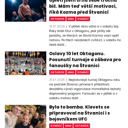
Upletl jsem si na sebe trochu
bič. Mám teď větší motivaci,
říká Kozma před Štvanicí
OKTAGON
MMA
DOMÁCÍ
31.07.2026
V pátek ráno váha a v sobotu boj.
Roky držel titul v Oktagonu, pak přišly ale
porážky, ze kterých se David Kozma vrací opět
nahoru. Po třech nezdarech zvítězil, v sobotu ho
čeká další ...
Oslavy 10 let Oktagonu.
Posunutí turnaje a zábava pro
fanoušky na Štvanici
OKTAGON
MMA
DOMÁCÍ
31.07.2026
Nejkrásnější turnaj Oktagonu roku
na pražské Štvanici přinese k příležitosti
desátého výročí organizace mimořádně bohatý
doprovodný program. Fanoušci se v pátek a v
sobotu mohou těšit ...
Byla to bomba. Klevets se
připravoval na Štvanici i s
bojovníkem UFC
DOMÁCÍ
MMA
OKTAGON