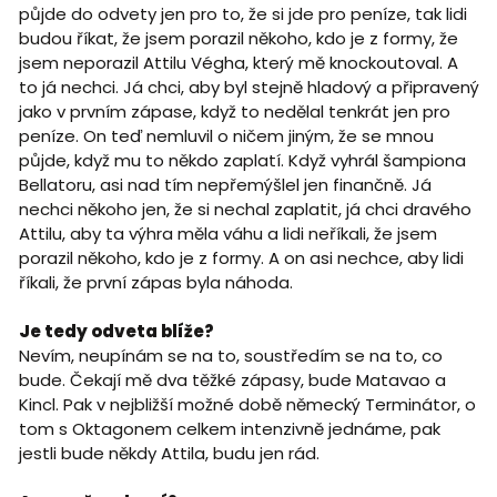
půjde do odvety jen pro to, že si jde pro peníze, tak lidi
budou říkat, že jsem porazil někoho, kdo je z formy, že
jsem neporazil Attilu Végha, který mě knockoutoval. A
to já nechci. Já chci, aby byl stejně hladový a připravený
jako v prvním zápase, když to nedělal tenkrát jen pro
peníze. On teď nemluvil o ničem jiným, že se mnou
půjde, když mu to někdo zaplatí. Když vyhrál šampiona
Bellatoru, asi nad tím nepřemýšlel jen finančně. Já
nechci někoho jen, že si nechal zaplatit, já chci dravého
Attilu, aby ta výhra měla váhu a lidi neříkali, že jsem
porazil někoho, kdo je z formy. A on asi nechce, aby lidi
říkali, že první zápas byla náhoda.
Je tedy odveta blíže?
Nevím, neupínám se na to, soustředím se na to, co
bude. Čekají mě dva těžké zápasy, bude Matavao a
Kincl. Pak v nejbližší možné době německý Terminátor, o
tom s Oktagonem celkem intenzivně jednáme, pak
jestli bude někdy Attila, budu jen rád.