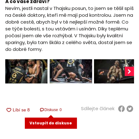
A co vaše zdraví?
Nevím, jestli nastal v Thajsku posun, to jsem se těšil spíš
na české doktory, kteří mě mají pod kontrolou. Jsem na
dobré cestě, abych byl v té nejlepší možné formě. Co
se týče bolesti, s tou vstávám i usínám. Díky teplému
počasí jsem ale vše rozhýbal. V Thajsku byly kvalitní
sparingy, byla tam škála z celého světa, dostal jsem se
do dobré formy.
Sdílejte článek
Diskuse
0
Vstoupit do diskuse