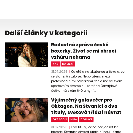
Další články v kategorii
Radostná zpráva české
boxerky. Život se mi obrací
vzhůru nohama
BOX
DOMÁCÍ
31.07.2026
Odletěla na zkušenou a čekala, co
se stane. A stalo se. Neporažená mezi
profesionálními boxerkami, tohle má ve svém
sportovním životopisu Kateřina Čavajdová.
Češka má skóre 6-0 a nyní ...
Výjimečný galavečer pro
Oktagon. Na Štvanici o dva
tituly, světová třída i návrat
OKTAGON
MMA
DOMÁCÍ
31.07.2026
Dva tituly, jedna noc, deset let
historie. Štvanice chystá jubilejní bouři. Karta