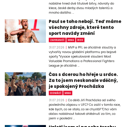
nabídne hned dvě titulové bitvy, návraty do
klece, české derby dvou mladých talentů a
mnoho dalšího. ...
Paul se toho nebojí. Teď máme
všechny zdroje, které tento
sport navždy změní
ZAHRANIČÍ
MMA
BOX
31.07.2026
MVP a PFL se oficiálně sloučily a
vytvořily novou globální platformu pro bojové
sporty "Vysoce spekulované sloučení Most
Valuable Promotions a Professional Fighters
League je oficiálně ...
Čas s dcerou ho hřeje u srdce.
Za to jsem neskonale vděčný,
je spokojený Procházka
DOMÁCÍ
MMA
31.07.2026
Co dělá Jiří Procházka od svého
posledního zápasu v UFC? Co zažil v tomto roce,
kde bych, co se stalo, co se chystá? "Chci vám
občas nabídnout takové ohlédnutí za tím, co
jsem v poslední ...