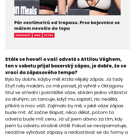
Pár centimetrů od trapasu. Prso bojovnice se
málem nevešlo do topu
ZAHRANIČÍ
MMA
EXTRA
Stále se hovoří o vaší odvetě s Attilou Véghem,
ten v sobotu přijal boxerský zápas, je dobře, že se
vrací do zápasového tempa?
Bylo by dobře, kdyby měl Attila nějaký zápas. Já tady
čtyři roky makám, co mě porazil, já vyhrál v Oktagonu
titul ve střední i polotěžké váze, sbírám jedno vítězství
za druhým, on tancuje, když mu zaplatí, nic nedělá,
přibírá a moc váží. Zajímalo by mě, v jaké váze zápas
bude mít. Ať začne šlapat, něco dělat, potom ta
odveta bude mít cenu. Já už jsem dávno za tím, kdy
jsem tu odvetu strašně chtěl. Pokud se nevzpamatuje,
nezačne vyhrávat zápasy a nedostávat se do formy a