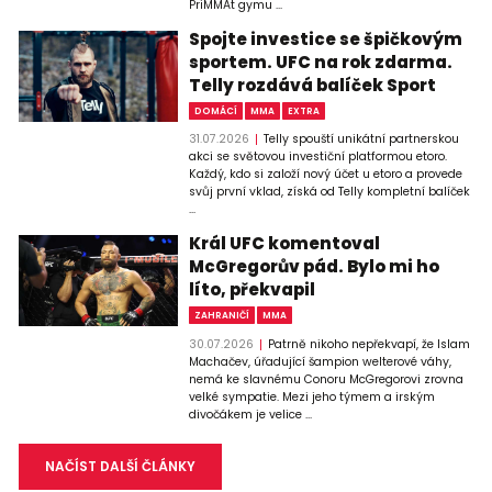
PriMMAt gymu ...
Spojte investice se špičkovým
sportem. UFC na rok zdarma.
Telly rozdává balíček Sport
DOMÁCÍ
MMA
EXTRA
31.07.2026
Telly spouští unikátní partnerskou
akci se světovou investiční platformou etoro.
Každý, kdo si založí nový účet u etoro a provede
svůj první vklad, získá od Telly kompletní balíček
...
Král UFC komentoval
McGregorův pád. Bylo mi ho
líto, překvapil
ZAHRANIČÍ
MMA
30.07.2026
Patrně nikoho nepřekvapí, že Islam
Machačev, úřadující šampion welterové váhy,
nemá ke slavnému Conoru McGregorovi zrovna
velké sympatie. Mezi jeho týmem a irským
divočákem je velice ...
NAČÍST DALŠÍ ČLÁNKY