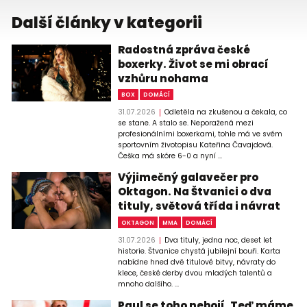
Další články v kategorii
Radostná zpráva české
boxerky. Život se mi obrací
vzhůru nohama
BOX
DOMÁCÍ
31.07.2026
Odletěla na zkušenou a čekala, co
se stane. A stalo se. Neporažená mezi
profesionálními boxerkami, tohle má ve svém
sportovním životopisu Kateřina Čavajdová.
Češka má skóre 6-0 a nyní ...
Výjimečný galavečer pro
Oktagon. Na Štvanici o dva
tituly, světová třída i návrat
OKTAGON
MMA
DOMÁCÍ
31.07.2026
Dva tituly, jedna noc, deset let
historie. Štvanice chystá jubilejní bouři. Karta
nabídne hned dvě titulové bitvy, návraty do
klece, české derby dvou mladých talentů a
mnoho dalšího. ...
Paul se toho nebojí. Teď máme