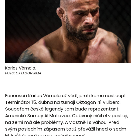
Karlos Vémola.
FOTO: OKTAGON MMA
Fanoušci i Karlos Vémola už vědí, proti komu nastoupí
Terminátor 15. dubna na turnaji Oktagon 41 v Liberci.
Soupeřem české legendy tam bude reprezentant
Americké Samoy Al Matavao. Obávaný ničitel v postoji,
na zemi má ale problémy. A vlastně i s váhou. Před
svým posledním zápasem totiž převážil hned o sedm
kil, kvůli čemuž se mu změnil soupeř.