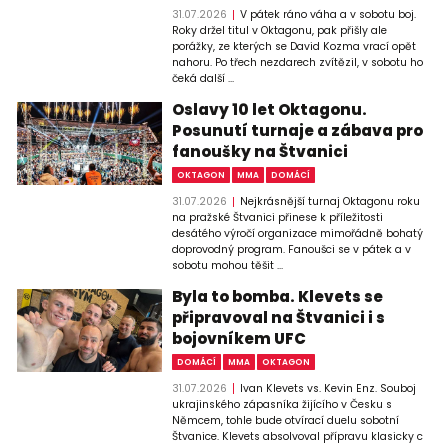
31.07.2026
V pátek ráno váha a v sobotu boj.
Roky držel titul v Oktagonu, pak přišly ale
porážky, ze kterých se David Kozma vrací opět
nahoru. Po třech nezdarech zvítězil, v sobotu ho
čeká další ...
Oslavy 10 let Oktagonu.
Posunutí turnaje a zábava pro
fanoušky na Štvanici
OKTAGON
MMA
DOMÁCÍ
31.07.2026
Nejkrásnější turnaj Oktagonu roku
na pražské Štvanici přinese k příležitosti
desátého výročí organizace mimořádně bohatý
doprovodný program. Fanoušci se v pátek a v
sobotu mohou těšit ...
Byla to bomba. Klevets se
připravoval na Štvanici i s
bojovníkem UFC
DOMÁCÍ
MMA
OKTAGON
31.07.2026
Ivan Klevets vs. Kevin Enz. Souboj
ukrajinského zápasníka žijícího v Česku s
Němcem, tohle bude otvírací duelu sobotní
Štvanice. Klevets absolvoval přípravu klasicky c