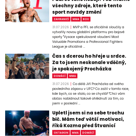
všechny zdroje, které tento
sport navždy změní
ZAHRANIČÍ
MMA
BOX
31.07.2026
MVP a PFL se oficiálně sloučily a
vytvořily novou globální platformu pro bojové
sporty "Vysoce spekulované sloučení Most
Valuable Promotions a Professional Fighters
League je oficiálně ...
Čas s dcerou ho hřeje u srdce.
Za to jsem neskonale vděčný,
je spokojený Procházka
DOMÁCÍ
MMA
31.07.2026
Co dělá Jiří Procházka od svého
posledního zápasu v UFC? Co zažil v tomto roce,
kde bych, co se stalo, co se chystá? "Chci vám
občas nabídnout takové ohlédnutí za tím, co
jsem v poslední ...
Upletl jsem si na sebe trochu
bič. Mám teď větší motivaci,
říká Kozma před Štvanicí
OKTAGON
MMA
DOMÁCÍ