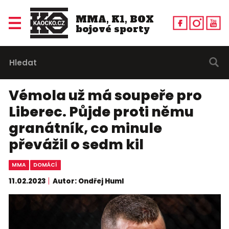
MMA, K1, BOX
bojové sporty
Vémola už má soupeře pro
Liberec. Půjde proti němu
granátník, co minule
převážil o sedm kil
MMA
DOMÁCÍ
11.02.2023
Autor: Ondřej Huml