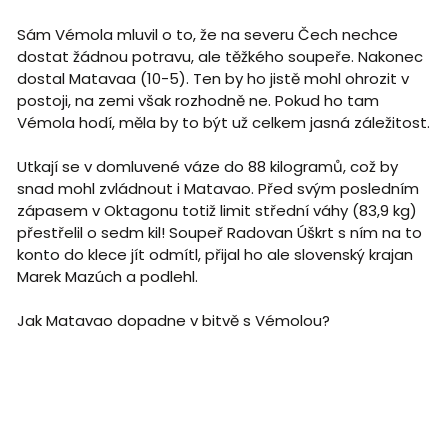
Sám Vémola mluvil o to, že na severu Čech nechce
dostat žádnou potravu, ale těžkého soupeře. Nakonec
dostal Matavaa (10-5). Ten by ho jistě mohl ohrozit v
postoji, na zemi však rozhodně ne. Pokud ho tam
Vémola hodí, měla by to být už celkem jasná záležitost.
Utkají se v domluvené váze do 88 kilogramů, což by
snad mohl zvládnout i Matavao. Před svým posledním
zápasem v Oktagonu totiž limit střední váhy (83,9 kg)
přestřelil o sedm kil! Soupeř Radovan Úškrt s ním na to
konto do klece jít odmítl, přijal ho ale slovenský krajan
Marek Mazúch a podlehl.
Jak Matavao dopadne v bitvě s Vémolou?