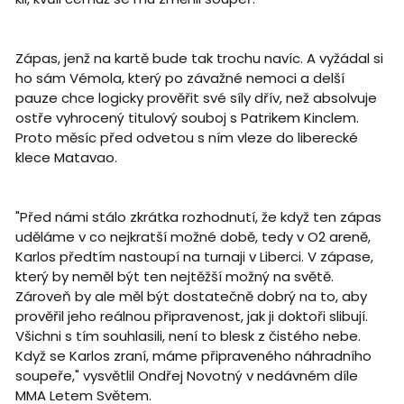
Zápas, jenž na kartě bude tak trochu navíc. A vyžádal si
ho sám Vémola, který po závažné nemoci a delší
pauze chce logicky prověřit své síly dřív, než absolvuje
ostře vyhrocený titulový souboj s Patrikem Kinclem.
Proto měsíc před odvetou s ním vleze do liberecké
klece Matavao.
"Před námi stálo zkrátka rozhodnutí, že když ten zápas
uděláme v co nejkratší možné době, tedy v O2 areně,
Karlos předtím nastoupí na turnaji v Liberci. V zápase,
který by neměl být ten nejtěžší možný na světě.
Zároveň by ale měl být dostatečně dobrý na to, aby
prověřil jeho reálnou připravenost, jak ji doktoři slibují.
Všichni s tím souhlasili, není to blesk z čistého nebe.
Když se Karlos zraní, máme připraveného náhradního
soupeře," vysvětlil Ondřej Novotný v nedávném díle
MMA Letem Světem.