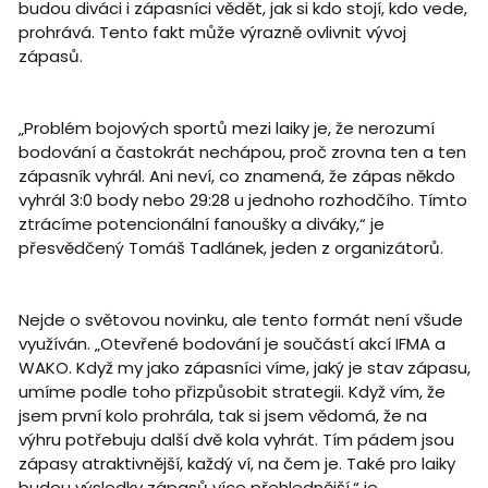
budou diváci i zápasníci vědět, jak si kdo stojí, kdo vede,
prohrává. Tento fakt může výrazně ovlivnit vývoj
zápasů.
„Problém bojových sportů mezi laiky je, že nerozumí
bodování a častokrát nechápou, proč zrovna ten a ten
zápasník vyhrál. Ani neví, co znamená, že zápas někdo
vyhrál 3:0 body nebo 29:28 u jednoho rozhodčího. Tímto
ztrácíme potencionální fanoušky a diváky,“ je
přesvědčený Tomáš Tadlánek, jeden z organizátorů.
Nejde o světovou novinku, ale tento formát není všude
využíván. „Otevřené bodování je součástí akcí IFMA a
WAKO. Když my jako zápasníci víme, jaký je stav zápasu,
umíme podle toho přizpůsobit strategii. Když vím, že
jsem první kolo prohrála, tak si jsem vědomá, že na
výhru potřebuju další dvě kola vyhrát. Tím pádem jsou
zápasy atraktivnější, každý ví, na čem je. Také pro laiky
budou výsledky zápasů více přehlednější,“ je