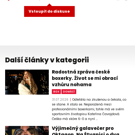
Vstoupit do diskuse
Další články v kategorii
Radostná zpráva české
boxerky. Život se mi obrací
vzhůru nohama
BOX
DOMÁCÍ
31.07.2026
Odletěla na zkušenou a čekala, co
se stane. A stalo se. Neporažená mezi
profesionálními boxerkami, tohle má ve svém
sportovním životopisu Kateřina Čavajdová.
Češka má skóre 6-0 a nyní ...
Výjimečný galavečer pro
Oktagon. Na Štvanici o dva