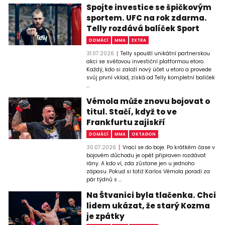
Spojte investice se špičkovým
sportem. UFC na rok zdarma.
Telly rozdává balíček Sport
DOMÁCÍ
MMA
EXTRA
31.07.2026
Telly spouští unikátní partnerskou
akci se světovou investiční platformou etoro.
Každý, kdo si založí nový účet u etoro a provede
svůj první vklad, získá od Telly kompletní balíček
...
Vémola může znovu bojovat o
titul. Stačí, když to ve
Frankfurtu zajiskří
DOMÁCÍ
MMA
OKTAGON
30.07.2026
Vrací se do boje. Po krátkém čase v
bojovém důchodu je opět připraven rozdávat
rány. A kdo ví, zda zůstane jen u jednoho
zápasu. Pokud si totiž Karlos Vémola poradí za
pár týdnů s ...
Na Štvanici byla tlačenka. Chci
lidem ukázat, že starý Kozma
je zpátky