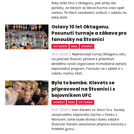
Roky držel titul v Oktagonu, pak přišly ale
porážky, ze kterých se David Kozma vrací opět
nahoru. Po třech nezdarech zvítězil, v sobotu ho
čeká další ...
Oslavy 10 let Oktagonu.
Posunutí turnaje a zábava pro
fanoušky na Štvanici
OKTAGON
MMA
DOMÁCÍ
31.07.2026
Nejkrásnější turnaj Oktagonu roku
na pražské Štvanici přinese k příležitosti
desátého výročí organizace mimořádně bohatý
doprovodný program. Fanoušci se v pátek a v
sobotu mohou těšit ...
Byla to bomba. Klevets se
připravoval na Štvanici i s
bojovníkem UFC
DOMÁCÍ
MMA
OKTAGON
31.07.2026
Ivan Klevets vs. Kevin Enz. Souboj
ukrajinského zápasníka žijícího v Česku s
Němcem, tohle bude otvírací duelu sobotní
Štvanice. Klevets absolvoval přípravu klasicky c
PriMMAt gymu ...