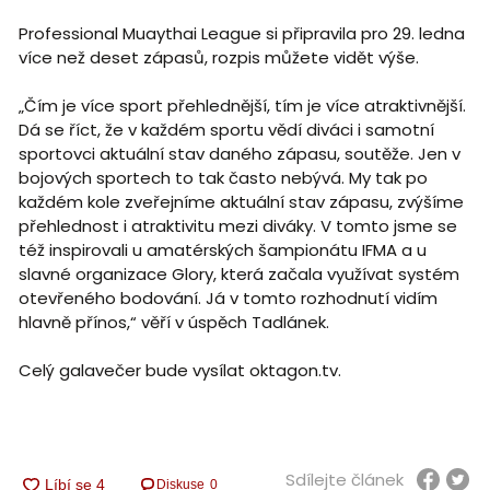
Professional Muaythai League si připravila pro 29. ledna
více než deset zápasů, rozpis můžete vidět výše.
„Čím je více sport přehlednější, tím je více atraktivnější.
Dá se říct, že v každém sportu vědí diváci i samotní
sportovci aktuální stav daného zápasu, soutěže. Jen v
bojových sportech to tak často nebývá. My tak po
každém kole zveřejníme aktuální stav zápasu, zvýšíme
přehlednost i atraktivitu mezi diváky. V tomto jsme se
též inspirovali u amatérských šampionátu IFMA a u
slavné organizace Glory, která začala využívat systém
otevřeného bodování. Já v tomto rozhodnutí vidím
hlavně přínos,“ věří v úspěch Tadlánek.
Celý galavečer bude vysílat oktagon.tv.
Sdílejte článek
Diskuse
0