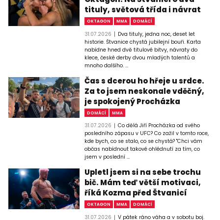
tituly, světová třída i návrat
OKTAGON
MMA
DOMÁCÍ
31.07.2026
Dva tituly, jedna noc, deset let
historie. Štvanice chystá jubilejní bouři. Karta
nabídne hned dvě titulové bitvy, návraty do
klece, české derby dvou mladých talentů a
mnoho dalšího. ...
Čas s dcerou ho hřeje u srdce.
Za to jsem neskonale vděčný,
je spokojený Procházka
DOMÁCÍ
MMA
31.07.2026
Co dělá Jiří Procházka od svého
posledního zápasu v UFC? Co zažil v tomto roce,
kde bych, co se stalo, co se chystá? "Chci vám
občas nabídnout takové ohlédnutí za tím, co
jsem v poslední ...
Upletl jsem si na sebe trochu
bič. Mám teď větší motivaci,
říká Kozma před Štvanicí
OKTAGON
MMA
DOMÁCÍ
31.07.2026
V pátek ráno váha a v sobotu boj.