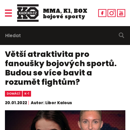
MMA, K1, BOX
bojové sporty
Větší atraktivita pro
fanoušky bojových sportů.
Budou se více bavit a
rozumět fightům?
DOMÁCÍ
K-1
20.01.2022
Autor: Libor Kalous