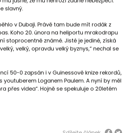
ylo mu jasné, že mu nehrozí žádné nebezpečí.
hle slavný.
hlo v Dubaji. Právě tam bude mít rodák z
pas. Koho 20. února na heliportu mrakodrapu
ní stoprocentně známé. Jisté je jediné, získá
velký, velký, opravdu velký byznys,“ nechal se
ancí 50-0 zapsán i v Guinessově knize rekordů,
u s youtuberem Loganem Paulem. A nyní by měl
hra přes videa“. Hojně se spekuluje o 20letém
Sdílejte článek