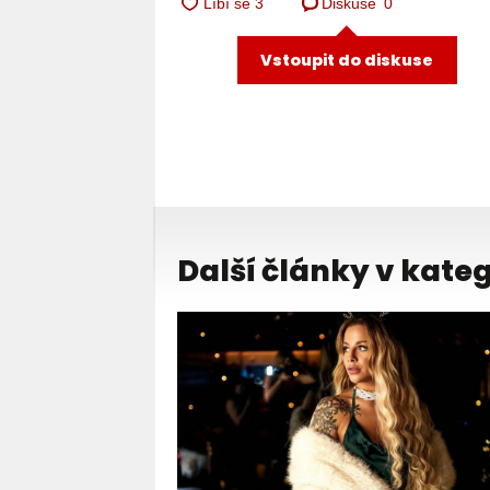
Diskuse
0
Vstoupit do diskuse
Další články v kateg