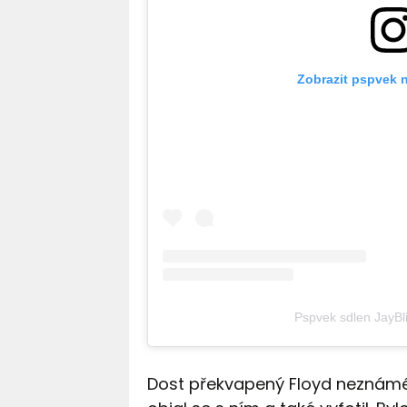
Zobrazit pspvek 
Pspvek sdlen JayBl
Dost překvapený Floyd neznámé