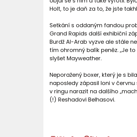
objal se s ním a také vyfotil. B
Holt, to je daň za to, že jste tak
Setkání s oddaným fandou probě
Grand Rapids další exhibiční zá
Burdž Al-Arab vyzve ale stále ne
tím ohromný balík peněz. „Je to 
slyšet Mayweather.
Neporažený boxer, který je s bil
naposledy zápasil loni v červn
v ringu narazit na dalšího „mac
(!) Reshadovi Belhasovi.