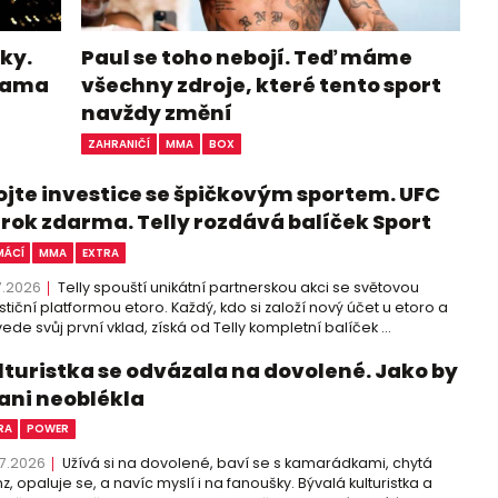
ky.
Paul se toho nebojí. Teď máme
ohama
všechny zdroje, které tento sport
navždy změní
ZAHRANIČÍ
MMA
BOX
ojte investice se špičkovým sportem. UFC
 rok zdarma. Telly rozdává balíček Sport
ÁCÍ
MMA
EXTRA
7.2026
Telly spouští unikátní partnerskou akci se světovou
stiční platformou etoro. Každý, kdo si založí nový účet u etoro a
ede svůj první vklad, získá od Telly kompletní balíček ...
lturistka se odvázala na dovolené. Jako by
 ani neoblékla
RA
POWER
7.2026
Užívá si na dovolené, baví se s kamarádkami, chytá
z, opaluje se, a navíc myslí i na fanoušky. Bývalá kulturistka a