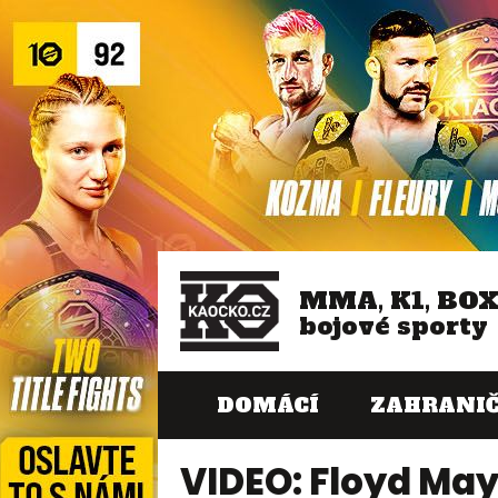
MMA, K1, BO
bojové sporty
DOMÁCÍ
ZAHRANIČ
VIDEO: Floyd Ma