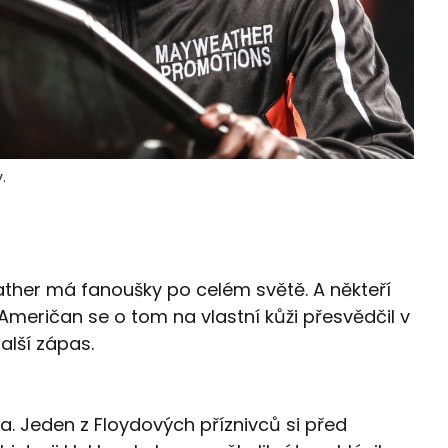
.
her má fanoušky po celém světě. A někteří
ý Američan se o tom na vlastní kůži přesvědčil v
další zápas.
. Jeden z Floydových příznivců si před