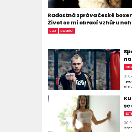
Radostná zpráva české boxer
Život se mi obrací vzhůru n
BOX
DOMÁCÍ
Sp
na
DOM
31.0
inve
prov
Ku
se
EXT
30.0
bron