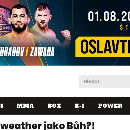
X
Í
MMA
BOX
K-1
POWER
yweather jako Bůh?!