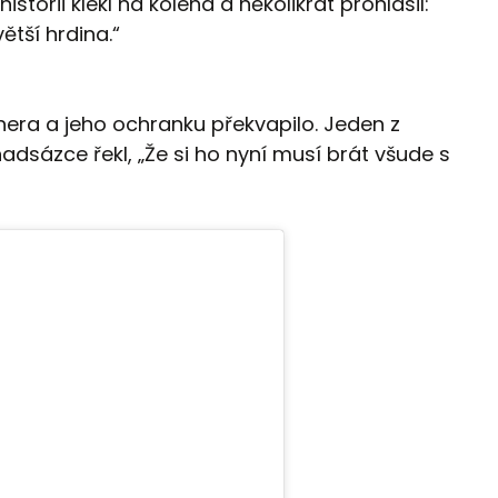
storii klekl na kolena a několikrát prohlásil:
ětší hrdina.“
ra a jeho ochranku překvapilo. Jeden z
dsázce řekl, „Že si ho nyní musí brát všude s