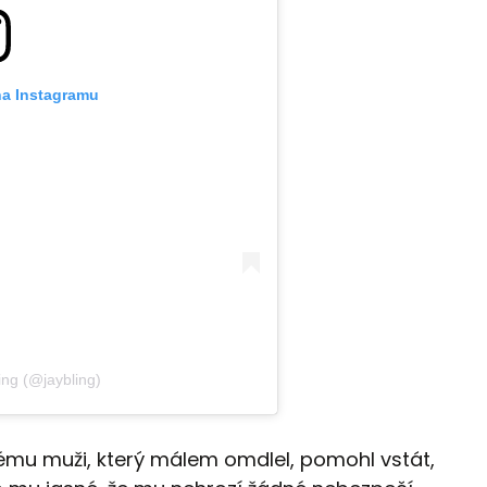
na Instagramu
ing (@jaybling)
mu muži, který málem omdlel, pomohl vstát,