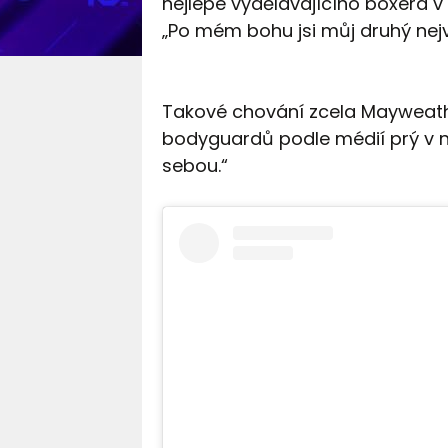
nejlépe vydělávajícího boxera v hi
„Po mém bohu jsi můj druhý nejv
Takové chování zcela Mayweathe
bodyguardů podle médií prý v na
sebou.“