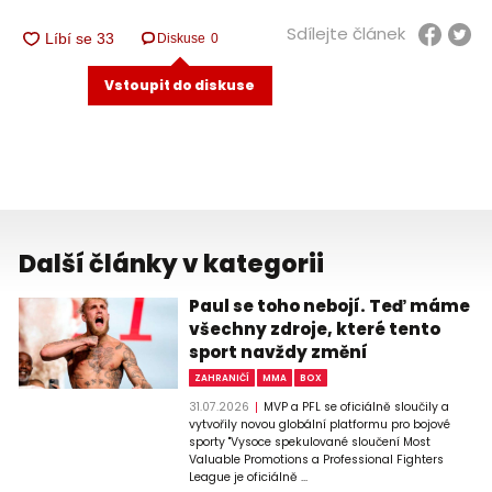
Sdílejte článek
Diskuse
0
Vstoupit do diskuse
Další články v kategorii
Paul se toho nebojí. Teď máme
všechny zdroje, které tento
sport navždy změní
ZAHRANIČÍ
MMA
BOX
31.07.2026
MVP a PFL se oficiálně sloučily a
vytvořily novou globální platformu pro bojové
sporty "Vysoce spekulované sloučení Most
Valuable Promotions a Professional Fighters
League je oficiálně ...