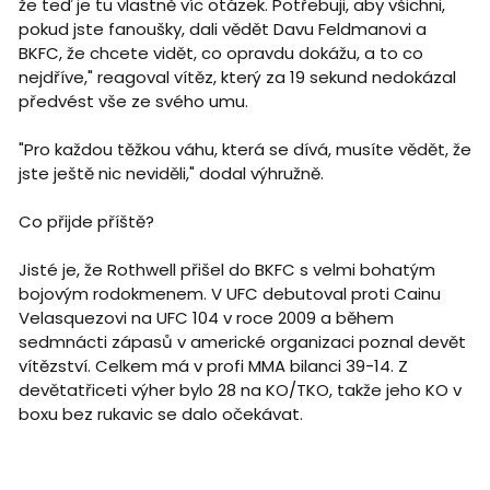
že teď je tu vlastně víc otázek. Potřebuji, aby všichni,
pokud jste fanoušky, dali vědět Davu Feldmanovi a
BKFC, že chcete vidět, co opravdu dokážu, a to co
nejdříve," reagoval vítěz, který za 19 sekund nedokázal
předvést vše ze svého umu.
"Pro každou těžkou váhu, která se dívá, musíte vědět, že
jste ještě nic neviděli," dodal výhružně.
Co přijde příště?
Jisté je, že Rothwell přišel do BKFC s velmi bohatým
bojovým rodokmenem. V UFC debutoval proti Cainu
Velasquezovi na UFC 104 v roce 2009 a během
sedmnácti zápasů v americké organizaci poznal devět
vítězství. Celkem má v profi MMA bilanci 39-14. Z
devětatřiceti výher bylo 28 na KO/TKO, takže jeho KO v
boxu bez rukavic se dalo očekávat.