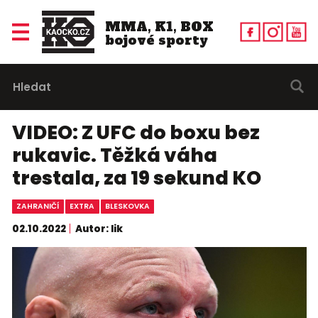
MMA, K1, BOX
bojové sporty
VIDEO: Z UFC do boxu bez
rukavic. Těžká váha
trestala, za 19 sekund KO
ZAHRANIČÍ
EXTRA
BLESKOVKA
02.10.2022
Autor: lik