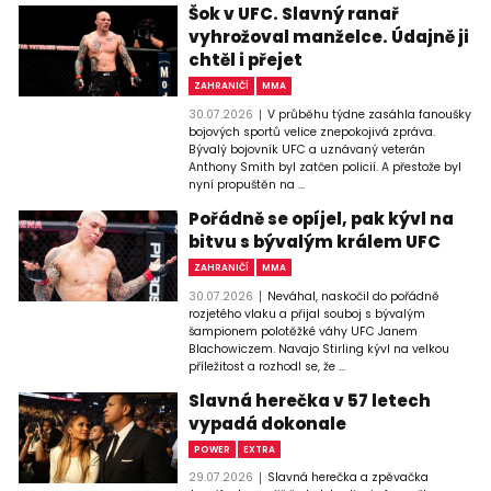
Šok v UFC. Slavný ranař
vyhrožoval manželce. Údajně ji
chtěl i přejet
ZAHRANIČÍ
MMA
30.07.2026
V průběhu týdne zasáhla fanoušky
bojových sportů velice znepokojivá zpráva.
Bývalý bojovník UFC a uznávaný veterán
Anthony Smith byl zatčen policií. A přestože byl
nyní propuštěn na ...
Pořádně se opíjel, pak kývl na
bitvu s bývalým králem UFC
ZAHRANIČÍ
MMA
30.07.2026
Neváhal, naskočil do pořádně
rozjetého vlaku a přijal souboj s bývalým
šampionem polotěžké váhy UFC Janem
Blachowiczem. Navajo Stirling kývl na velkou
příležitost a rozhodl se, že ...
Slavná herečka v 57 letech
vypadá dokonale
POWER
EXTRA
29.07.2026
Slavná herečka a zpěvačka