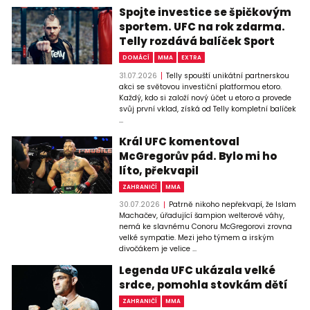
Spojte investice se špičkovým
sportem. UFC na rok zdarma.
Telly rozdává balíček Sport
DOMÁCÍ
MMA
EXTRA
31.07.2026
Telly spouští unikátní partnerskou
akci se světovou investiční platformou etoro.
Každý, kdo si založí nový účet u etoro a provede
svůj první vklad, získá od Telly kompletní balíček
...
Král UFC komentoval
McGregorův pád. Bylo mi ho
líto, překvapil
ZAHRANIČÍ
MMA
30.07.2026
Patrně nikoho nepřekvapí, že Islam
Machačev, úřadující šampion welterové váhy,
nemá ke slavnému Conoru McGregorovi zrovna
velké sympatie. Mezi jeho týmem a irským
divočákem je velice ...
Legenda UFC ukázala velké
srdce, pomohla stovkám dětí
ZAHRANIČÍ
MMA