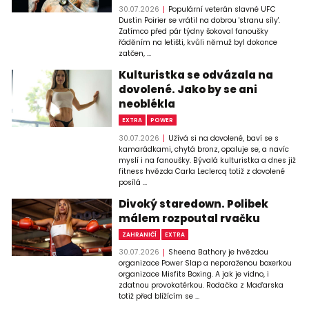
30.07.2026
Populární veterán slavné UFC
Dustin Poirier se vrátil na dobrou 'stranu síly'.
Zatímco před pár týdny šokoval fanoušky
řáděním na letišti, kvůli němuž byl dokonce
zatčen, ...
Kulturistka se odvázala na
dovolené. Jako by se ani
neoblékla
EXTRA
POWER
30.07.2026
Užívá si na dovolené, baví se s
kamarádkami, chytá bronz, opaluje se, a navíc
myslí i na fanoušky. Bývalá kulturistka a dnes již
fitness hvězda Carla Leclercq totiž z dovolené
posílá ...
Divoký staredown. Polibek
málem rozpoutal rvačku
ZAHRANIČÍ
EXTRA
30.07.2026
Sheena Bathory je hvězdou
organizace Power Slap a neporaženou boxerkou
organizace Misfits Boxing. A jak je vidno, i
zdatnou provokatérkou. Rodačka z Maďarska
totiž před blížícím se ...