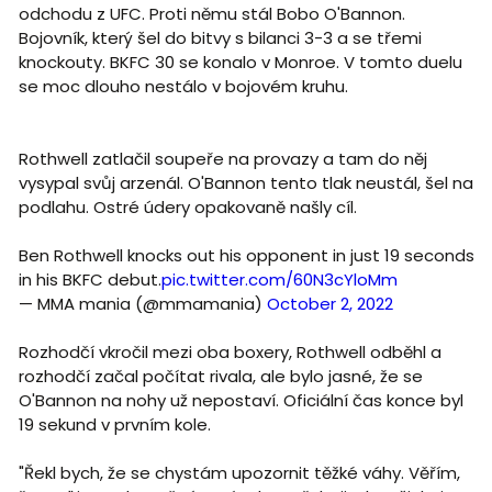
odchodu z UFC. Proti němu stál Bobo O'Bannon.
Bojovník, který šel do bitvy s bilanci 3-3 a se třemi
knockouty. BKFC 30 se konalo v Monroe. V tomto duelu
se moc dlouho nestálo v bojovém kruhu.
Rothwell zatlačil soupeře na provazy a tam do něj
vysypal svůj arzenál. O'Bannon tento tlak neustál, šel na
podlahu. Ostré údery opakovaně našly cíl.
Ben Rothwell knocks out his opponent in just 19 seconds
in his BKFC debut.
pic.twitter.com/60N3cYloMm
— MMA mania (@mmamania)
October 2, 2022
Rozhodčí vkročil mezi oba boxery, Rothwell odběhl a
rozhodčí začal počítat rivala, ale bylo jasné, že se
O'Bannon na nohy už nepostaví. Oficiální čas konce byl
19 sekund v prvním kole.
"Řekl bych, že se chystám upozornit těžké váhy. Věřím,