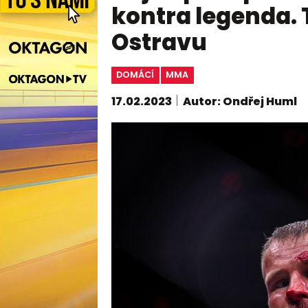
kontra legenda. 
Ostravu
DOMÁCÍ
MMA
17.02.2023
Autor: Ondřej Huml