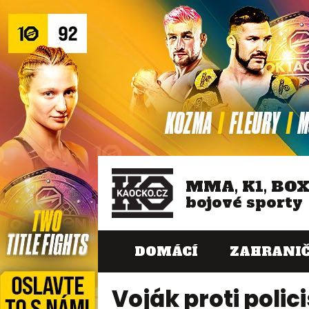
MMA, K1, BO
bojové sporty
DOMÁCÍ
ZAHRANIČ
Voják proti polic