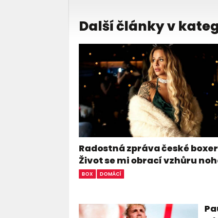
Další články v kateg
Radostná zpráva české boxer
Život se mi obrací vzhůru n
BOX
DOMÁCÍ
Pa