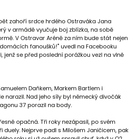
opět zahoří srdce hrdého Ostraváka Jana
terý v armádě vyučuje boj zblízka, na sobě
 formě. V Ostravar Aréně za ním bude stát nejen
ů domácích fanoušků!" uvedl na Facebooku
 jenž se před poslední porážkou vezl na vlně
e Samuelem Daňkem, Markem Bartlem i
e narazil. Nad jeho síly byl německý divočák
tagonu 37 porazil na body.
řesně opačná. Tři roky nezápasil, po svém
ři duely. Nejprve padl s Milošem Janičicem, pak
ého roku si už ovšem spravil chuť, když v O2