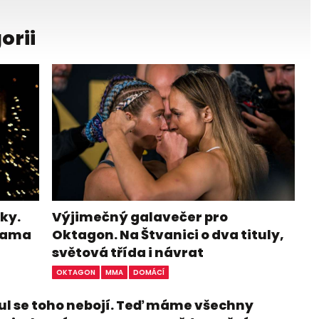
orii
ky.
Výjimečný galavečer pro
ohama
Oktagon. Na Štvanici o dva tituly,
světová třída i návrat
OKTAGON
MMA
DOMÁCÍ
ul se toho nebojí. Teď máme všechny