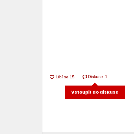
Diskuse
1
Vstoupit do diskuse