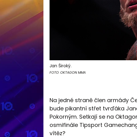
Jan Široký.
FOTO: OKTAGON MMA
Na jedné straně člen armády Čes
bude pikantní střet tvrďáka Ja
Pokorným. Setkají se na Oktag
osmifinále Tipsport Gamechange
vítěz?