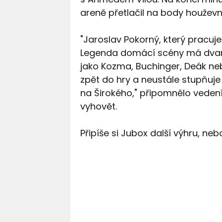
areně přetlačil na body houžev
"Jaroslav Pokorný, který pracuje
Legenda domácí scény má dvaná
jako Kozma, Buchinger, Deák nebo
zpět do hry a neustále stupňuj
na Širokého," připomnělo vedení
vyhovět.
Připíše si Jubox další výhru, ne