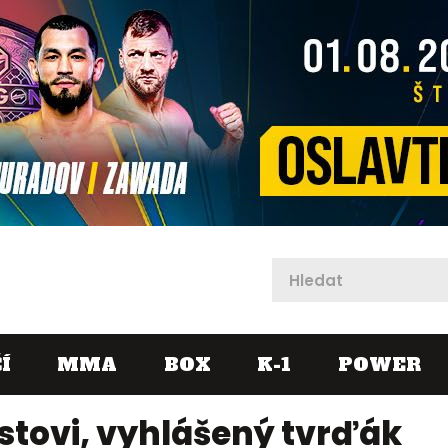
X
Í
MMA
BOX
K-1
POWER
istovi, vyhlášený tvrďák