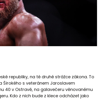
ké republiky, na té druhé strážce zákona. To
na Širokého s veteránem Jaroslavem
onu 40 v Ostravě, na galavečeru věnovanému
ru. Kdo z nich bude z klece odcházet jako