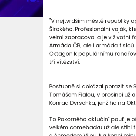
"V nejtvrdším městě republiky 
Širokého. Profesionální voják, k
velmi zapracoval a je v životní
Armáda ČR, ale i armáda tisíc
Oktagon k populárnímu ranařovi,
tří vítězství.
Postupně si dokázal porazit s
Tomášem Fialou, v prosinci už al
Konrad Dyrschka, jenž ho na Ok
To Pokorného aktuální pouť je p
velkém comebacku už ale stihl t
s Ahmedem Vilou. Na konci minul