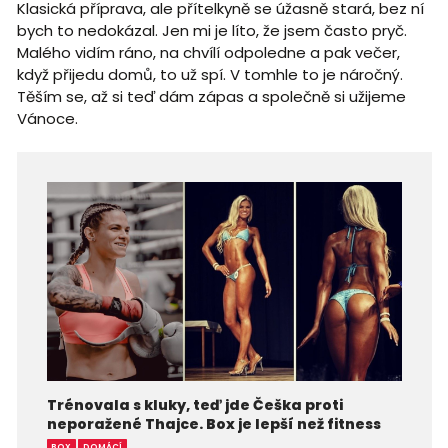
Klasická příprava, ale přítelkyně se úžasně stará, bez ní
bych to nedokázal. Jen mi je líto, že jsem často pryč.
Malého vidím ráno, na chvílí odpoledne a pak večer,
když přijedu domů, to už spí. V tomhle to je náročný.
Těším se, až si teď dám zápas a společně si užijeme
Vánoce.
Trénovala s kluky, teď jde Češka proti
neporažené Thajce. Box je lepší než fitness
BOX
DOMÁCÍ