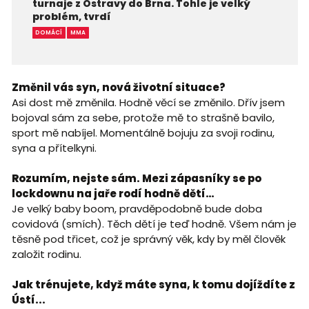
turnaje z Ostravy do Brna. Tohle je velký
problém, tvrdí
DOMÁCÍ
MMA
Změnil vás syn, nová životní situace?
Asi dost mě změnila. Hodně věcí se změnilo. Dřív jsem
bojoval sám za sebe, protože mě to strašně bavilo,
sport mě nabíjel. Momentálně bojuju za svoji rodinu,
syna a přítelkyni.
Rozumím, nejste sám. Mezi zápasníky se po
lockdownu na jaře rodí hodně dětí…
Je velký baby boom, pravděpodobně bude doba
covidová (smích). Těch dětí je teď hodně. Všem nám je
těsně pod třicet, což je správný věk, kdy by měl člověk
založit rodinu.
Jak trénujete, když máte syna, k tomu dojíždíte z
Ústí...