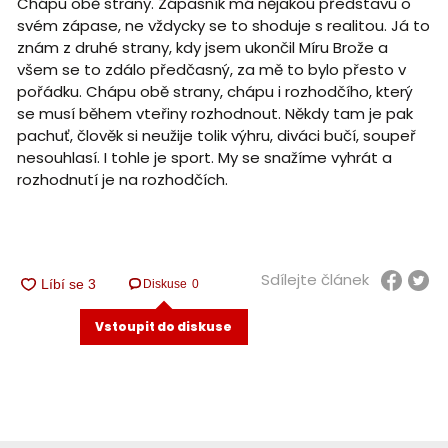
Chápu obě strany. Zápasník má nějakou představu o
svém zápase, ne vždycky se to shoduje s realitou. Já to
znám z druhé strany, kdy jsem ukončil Míru Brože a
všem se to zdálo předčasný, za mě to bylo přesto v
pořádku. Chápu obě strany, chápu i rozhodčího, který
se musí během vteřiny rozhodnout. Někdy tam je pak
pachuť, člověk si neužije tolik výhru, diváci bučí, soupeř
nesouhlasí. I tohle je sport. My se snažíme vyhrát a
rozhodnutí je na rozhodčích.
Sdílejte článek
Diskuse
0
Vstoupit do diskuse