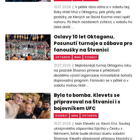
31.07.2026
V pátek ráno váha a v sobotu boj.
Roky držel titul v Oktagonu, pak přišly ale
porážky, ze kterých se David Kozma vrací opět
nahoru. Po třech nezdarech zvítězil, v sobotu ho
čeká další ...
Oslavy 10 let Oktagonu.
Posunutí turnaje a zábava pro
fanoušky na Štvanici
OKTAGON
MMA
DOMÁCÍ
31.07.2026
Nejkrásnější turnaj Oktagonu roku
na pražské Štvanici přinese k příležitosti
desátého výročí organizace mimořádně bohatý
doprovodný program. Fanoušci se v pátek a v
sobotu mohou těšit ...
Byla to bomba. Klevets se
připravoval na Štvanici i s
bojovníkem UFC
DOMÁCÍ
MMA
OKTAGON
31.07.2026
Ivan Klevets vs. Kevin Enz. Souboj
ukrajinského zápasníka žijícího v Česku s
Němcem, tohle bude otvírací duelu sobotní
Štvanice. Klevets absolvoval přípravu klasicky c