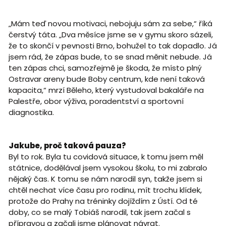
„Mám teď novou motivaci, nebojuju sám za sebe,“ říká
čerstvý táta. „Dva měsíce jsme se v gymu skoro sázeli,
že to skončí v pevnosti Brno, bohužel to tak dopadlo. Já
jsem rád, že zápas bude, to se snad měnit nebude. Já
ten zápas chci, samozřejmě je škoda, že místo plný
Ostravar areny bude Boby centrum, kde není taková
kapacita,“ mrzí Běleho, který vystudoval bakaláře na
Palestře, obor výživa, poradentství a sportovní
diagnostika.
Jakube, proč taková pauza?
Byl to rok. Byla tu covidová situace, k tomu jsem měl
státnice, dodělával jsem vysokou školu, to mi zabralo
nějaký čas. K tomu se nám narodil syn, takže jsem si
chtěl nechat více času pro rodinu, mít trochu klídek,
protože do Prahy na tréninky dojíždím z Ústí. Od té
doby, co se malý Tobiáš narodil, tak jsem začal s
přípravou a začali jsme plánovat návrat.