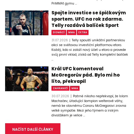
PriMMAt gymu ...
Spojte investice se špičkovým
sportem. UFC na rok zdarma.
Telly rozdává balíček Sport
DOMÁCÍ
MMA
EXTRA
31.07.2026
Telly spouští unikátní partnerskou
akci se světovou investiční platformou etoro.
Každý, kdo si založí nový účet u etoro a provede
svůj první vklad, získá od Telly kompletní balíček
...
Král UFC komentoval
McGregorův pád. Bylo mi ho
líto, překvapil
ZAHRANIČÍ
MMA
30.07.2026
Patrně nikoho nepřekvapí, že Islam
Machačev, úřadující šampion welterové váhy,
nemá ke slavnému Conoru McGregorovi zrovna
velké sympatie. Mezi jeho týmem a irským
divočákem je velice ...
NAČÍST DALŠÍ ČLÁNKY