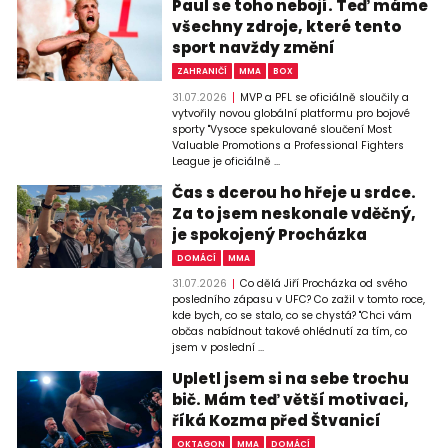
Paul se toho nebojí. Teď máme
všechny zdroje, které tento
sport navždy změní
ZAHRANIČÍ
MMA
BOX
31.07.2026
MVP a PFL se oficiálně sloučily a
vytvořily novou globální platformu pro bojové
sporty "Vysoce spekulované sloučení Most
Valuable Promotions a Professional Fighters
League je oficiálně ...
Čas s dcerou ho hřeje u srdce.
Za to jsem neskonale vděčný,
je spokojený Procházka
DOMÁCÍ
MMA
31.07.2026
Co dělá Jiří Procházka od svého
posledního zápasu v UFC? Co zažil v tomto roce,
kde bych, co se stalo, co se chystá? "Chci vám
občas nabídnout takové ohlédnutí za tím, co
jsem v poslední ...
Upletl jsem si na sebe trochu
bič. Mám teď větší motivaci,
říká Kozma před Štvanicí
OKTAGON
MMA
DOMÁCÍ