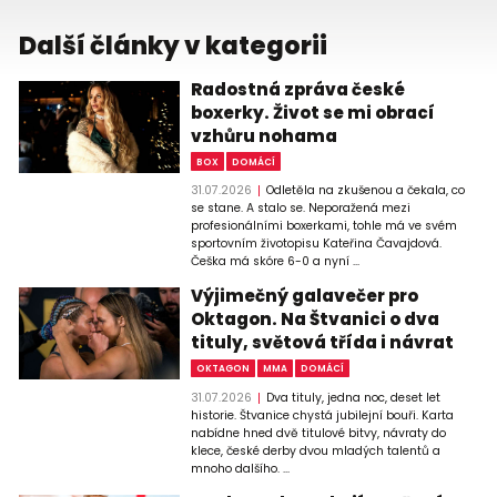
Další články v kategorii
Radostná zpráva české
boxerky. Život se mi obrací
vzhůru nohama
BOX
DOMÁCÍ
31.07.2026
Odletěla na zkušenou a čekala, co
se stane. A stalo se. Neporažená mezi
profesionálními boxerkami, tohle má ve svém
sportovním životopisu Kateřina Čavajdová.
Češka má skóre 6-0 a nyní ...
Výjimečný galavečer pro
Oktagon. Na Štvanici o dva
tituly, světová třída i návrat
OKTAGON
MMA
DOMÁCÍ
31.07.2026
Dva tituly, jedna noc, deset let
historie. Štvanice chystá jubilejní bouři. Karta
nabídne hned dvě titulové bitvy, návraty do
klece, české derby dvou mladých talentů a
mnoho dalšího. ...