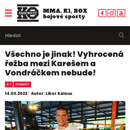
MMA, K1, BOX
bojové sporty
Všechno je jinak! Vyhrocená
řežba mezi Karešem a
Vondráčkem nebude!
K-1
DOMÁCÍ
14.03.2022
Autor: Libor Kalous