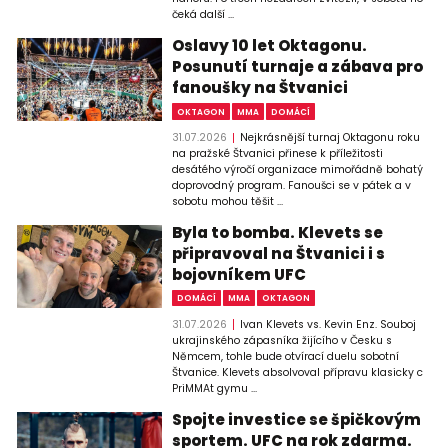
čeká další ...
Oslavy 10 let Oktagonu.
Posunutí turnaje a zábava pro
fanoušky na Štvanici
OKTAGON
MMA
DOMÁCÍ
31.07.2026
Nejkrásnější turnaj Oktagonu roku
na pražské Štvanici přinese k příležitosti
desátého výročí organizace mimořádně bohatý
doprovodný program. Fanoušci se v pátek a v
sobotu mohou těšit ...
Byla to bomba. Klevets se
připravoval na Štvanici i s
bojovníkem UFC
DOMÁCÍ
MMA
OKTAGON
31.07.2026
Ivan Klevets vs. Kevin Enz. Souboj
ukrajinského zápasníka žijícího v Česku s
Němcem, tohle bude otvírací duelu sobotní
Štvanice. Klevets absolvoval přípravu klasicky c
PriMMAt gymu ...
Spojte investice se špičkovým
sportem. UFC na rok zdarma.