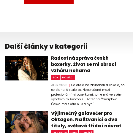
Další články v kategorii
Radostná zpráva české
boxerky. Život se mi obrací
vzhůru nohama
BOX
DOMÁCÍ
31.07.2026
Odletěla na zkušenou a čekala, co
se stane. A stalo se. Neporažená mezi
profesionálními boxerkami, tohle má ve svém
sportovním životopisu Kateřina Čavajdová.
Češka má skóre 6-0 a nyní ...
Výjimečný galavečer pro
Oktagon. Na Štvanici o dva
tituly, světová třída i návrat
OKTAGON
MMA
DOMÁCÍ