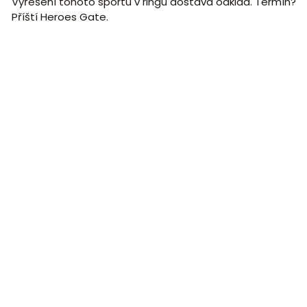
Vyřešení tohoto sportu v ringu dostává odklad. Termín?
Příští Heroes Gate.