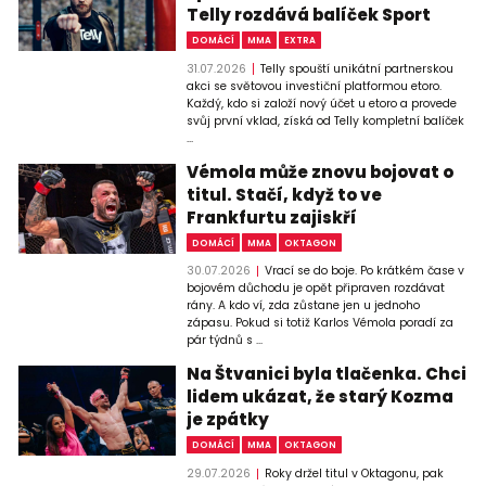
Telly rozdává balíček Sport
DOMÁCÍ
MMA
EXTRA
31.07.2026
Telly spouští unikátní partnerskou
akci se světovou investiční platformou etoro.
Každý, kdo si založí nový účet u etoro a provede
svůj první vklad, získá od Telly kompletní balíček
...
Vémola může znovu bojovat o
titul. Stačí, když to ve
Frankfurtu zajiskří
DOMÁCÍ
MMA
OKTAGON
30.07.2026
Vrací se do boje. Po krátkém čase v
bojovém důchodu je opět připraven rozdávat
rány. A kdo ví, zda zůstane jen u jednoho
zápasu. Pokud si totiž Karlos Vémola poradí za
pár týdnů s ...
Na Štvanici byla tlačenka. Chci
lidem ukázat, že starý Kozma
je zpátky
DOMÁCÍ
MMA
OKTAGON
29.07.2026
Roky držel titul v Oktagonu, pak