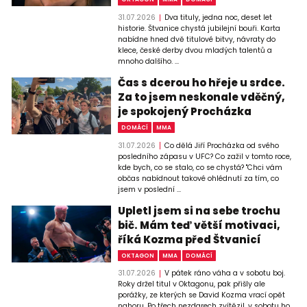
31.07.2026
Dva tituly, jedna noc, deset let
historie. Štvanice chystá jubilejní bouři. Karta
nabídne hned dvě titulové bitvy, návraty do
klece, české derby dvou mladých talentů a
mnoho dalšího. ...
Čas s dcerou ho hřeje u srdce.
Za to jsem neskonale vděčný,
je spokojený Procházka
DOMÁCÍ
MMA
31.07.2026
Co dělá Jiří Procházka od svého
posledního zápasu v UFC? Co zažil v tomto roce,
kde bych, co se stalo, co se chystá? "Chci vám
občas nabídnout takové ohlédnutí za tím, co
jsem v poslední ...
Upletl jsem si na sebe trochu
bič. Mám teď větší motivaci,
říká Kozma před Štvanicí
OKTAGON
MMA
DOMÁCÍ
31.07.2026
V pátek ráno váha a v sobotu boj.
Roky držel titul v Oktagonu, pak přišly ale
porážky, ze kterých se David Kozma vrací opět
nahoru. Po třech nezdarech zvítězil, v sobotu ho