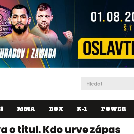
X
Í
MMA
BOX
K-1
POWER
 o titul. Kdo urve zápas