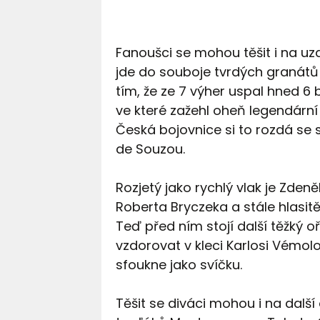
Fanoušci se mohou těšit i na u
jde do souboje tvrdých granátů 
tím, že ze 7 výher uspal hned 6 
ve které zažehl oheň legendár
Česká bojovnice si to rozdá se s
de Souzou.
Rozjetý jako rychlý vlak je Zde
Roberta Bryczeka a stále hlasitěj
Teď před ním stojí další těžký oř
vzdorovat v kleci Karlosi Vémolo
sfoukne jako svíčku.
Těšit se diváci mohou i na další