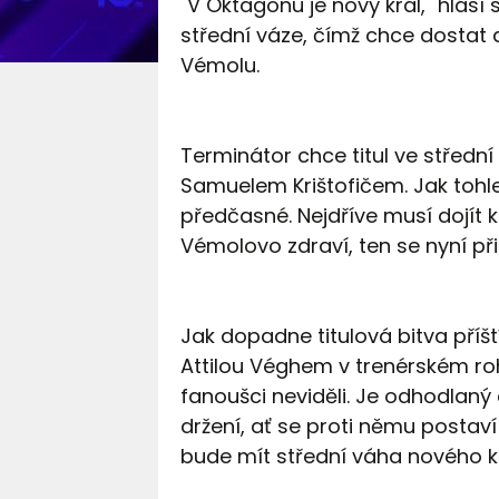
"V Oktagonu je nový král," hlásí 
střední váze, čímž chce dostat 
Vémolu.
Terminátor chce titul ve střední 
Samuelem Krištofičem. Jak tohl
předčasné. Nejdříve musí dojít k
Vémolovo zdraví, ten se nyní p
Jak dopadne titulová bitva příšt
Attilou Véghem v trenérském roh
fanoušci neviděli. Je odhodlaný
držení, ať se proti němu postav
bude mít střední váha nového 