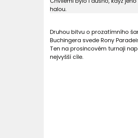
Chvílemi bylo i dusno, když jeho 
halou.
Druhou bitvu o prozatímního ša
Buchingera svede Rony Paradeis
Ten na prosincovém turnaji napr
nejvyšší cíle.