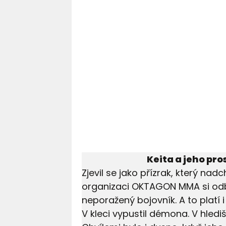
Keita a jeho pr
Zjevil se jako přízrak, který nadc
organizaci OKTAGON MMA si odbyl
neporažený bojovník. A to platí
V kleci vypustil démona. V hledi