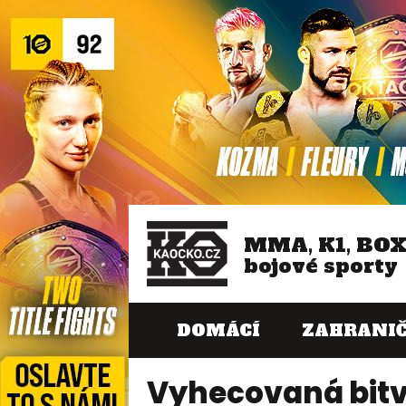
MMA, K1, BO
bojové sporty
DOMÁCÍ
ZAHRANIČ
Vyhecovaná bitva