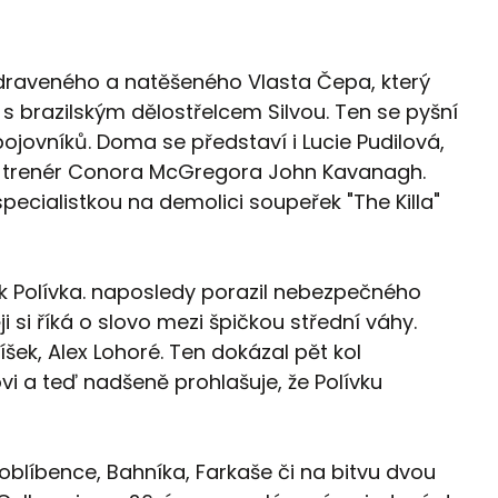
zdraveného a natěšeného Vlasta Čepa, který
s brazilským dělostřelcem Silvou. Ten se pyšní
bojovníků. Doma se představí i Lucie Pudilová,
ní trenér Conora McGregora John Kavanagh.
pecialistkou na demolici soupeřek "The Killa"
něk Polívka. naposledy porazil nebezpečného
i si říká o slovo mezi špičkou střední váhy.
íšek, Alex Lohoré. Ten dokázal pět kol
vi a teď nadšeně prohlašuje, že Polívku
 oblíbence, Bahníka, Farkaše či na bitvu dvou