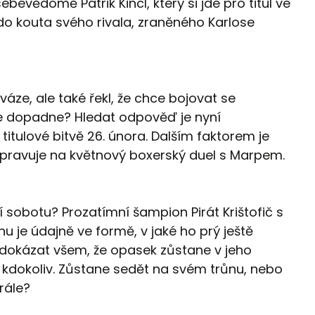
sebevědomě Patrik Kincl, který si jde pro titul ve
do kouta svého rivala, zraněného Karlose
váze, ale také řekl, že chce bojovat se
e dopadne? Hledat odpověď je nyní
 titulové bitvě 26. února. Dalším faktorem je
řipravuje na květnový boxerský duel s Marpem.
í sobotu? Prozatímní šampion Pirát Krištofič s
u je údajně ve formě, v jaké ho prý ještě
 dokázat všem, že opasek zůstane v jeho
í kdokoliv. Zůstane sedět na svém trůnu, nebo
krále?