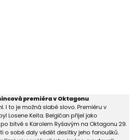
osincová premiéra v Oktagonu
hl. I to je možná slabé slovo. Premiéru v
 Losene Keita. Belgičan přijel jako
 i po bitvě s Karolem Ryšavým na Oktagonu 29.
šti o sobě daly vědět desítky jeho fanoušků.