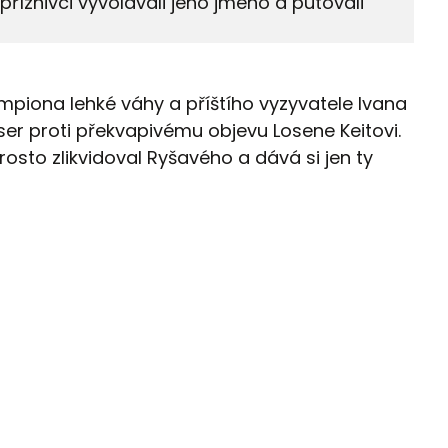
příznivci vyvolávali jeho jméno a putovali
mpiona lehké váhy a příštího vyzyvatele Ivana
er proti překvapivému objevu Losene Keitovi.
osto zlikvidoval Ryšavého a dává si jen ty