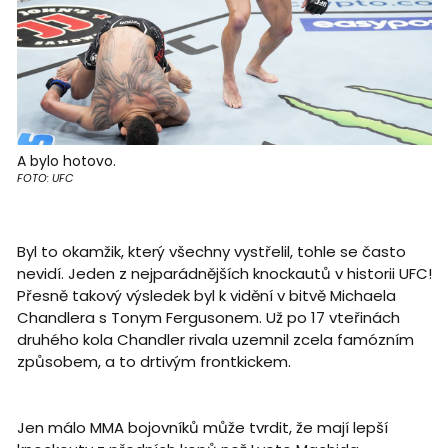
A bylo hotovo.
FOTO: UFC
Byl to okamžik, který všechny vystřelil, tohle se často
nevidí. Jeden z nejparádnějších knockautů v historii UFC!
Přesně takový výsledek byl k vidění v bitvě Michaela
Chandlera s Tonym Fergusonem. Už po 17 vteřinách
druhého kola Chandler rivala uzemnil zcela famózním
způsobem, a to drtivým frontkickem.
Jen málo MMA bojovníků může tvrdit, že mají lepší