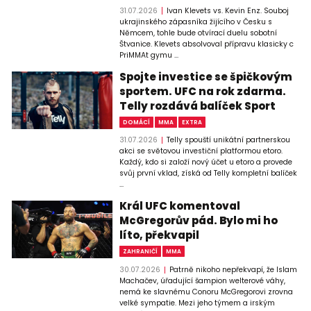
31.07.2026
Ivan Klevets vs. Kevin Enz. Souboj
ukrajinského zápasníka žijícího v Česku s
Němcem, tohle bude otvírací duelu sobotní
Štvanice. Klevets absolvoval přípravu klasicky c
PriMMAt gymu ...
Spojte investice se špičkovým
sportem. UFC na rok zdarma.
Telly rozdává balíček Sport
DOMÁCÍ
MMA
EXTRA
31.07.2026
Telly spouští unikátní partnerskou
akci se světovou investiční platformou etoro.
Každý, kdo si založí nový účet u etoro a provede
svůj první vklad, získá od Telly kompletní balíček
...
Král UFC komentoval
McGregorův pád. Bylo mi ho
líto, překvapil
ZAHRANIČÍ
MMA
30.07.2026
Patrně nikoho nepřekvapí, že Islam
Machačev, úřadující šampion welterové váhy,
nemá ke slavnému Conoru McGregorovi zrovna
velké sympatie. Mezi jeho týmem a irským