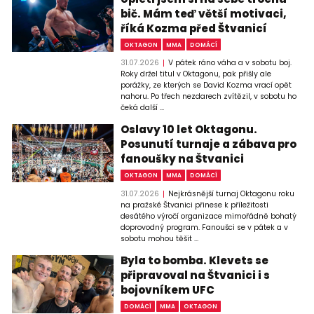
bič. Mám teď větší motivaci,
říká Kozma před Štvanicí
OKTAGON
MMA
DOMÁCÍ
31.07.2026
V pátek ráno váha a v sobotu boj.
Roky držel titul v Oktagonu, pak přišly ale
porážky, ze kterých se David Kozma vrací opět
nahoru. Po třech nezdarech zvítězil, v sobotu ho
čeká další ...
Oslavy 10 let Oktagonu.
Posunutí turnaje a zábava pro
fanoušky na Štvanici
OKTAGON
MMA
DOMÁCÍ
31.07.2026
Nejkrásnější turnaj Oktagonu roku
na pražské Štvanici přinese k příležitosti
desátého výročí organizace mimořádně bohatý
doprovodný program. Fanoušci se v pátek a v
sobotu mohou těšit ...
Byla to bomba. Klevets se
připravoval na Štvanici i s
bojovníkem UFC
DOMÁCÍ
MMA
OKTAGON