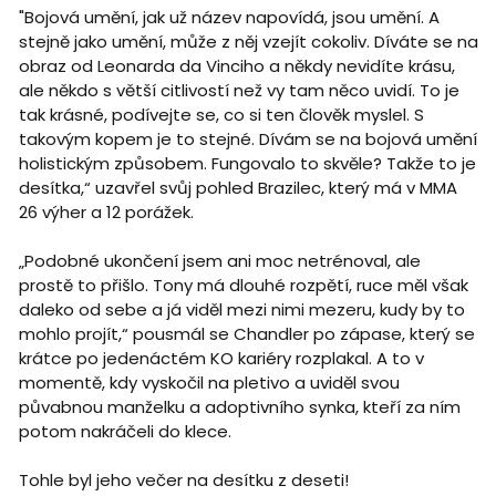
"Bojová umění, jak už název napovídá, jsou umění. A
stejně jako umění, může z něj vzejít cokoliv. Díváte se na
obraz od Leonarda da Vinciho a někdy nevidíte krásu,
ale někdo s větší citlivostí než vy tam něco uvidí. To je
tak krásné, podívejte se, co si ten člověk myslel. S
takovým kopem je to stejné. Dívám se na bojová umění
holistickým způsobem. Fungovalo to skvěle? Takže to je
desítka,“ uzavřel svůj pohled Brazilec, který má v MMA
26 výher a 12 porážek.
„Podobné ukončení jsem ani moc netrénoval, ale
prostě to přišlo. Tony má dlouhé rozpětí, ruce měl však
daleko od sebe a já viděl mezi nimi mezeru, kudy by to
mohlo projít,“ pousmál se Chandler po zápase, který se
krátce po jedenáctém KO kariéry rozplakal. A to v
momentě, kdy vyskočil na pletivo a uviděl svou
půvabnou manželku a adoptivního synka, kteří za ním
potom nakráčeli do klece.
Tohle byl jeho večer na desítku z deseti!