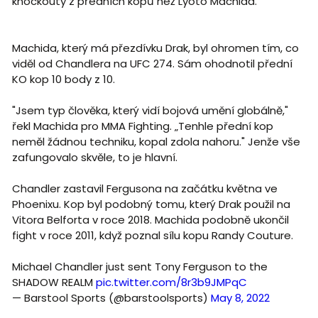
knockouty z předních kopů než Lyoto Machida.
Machida, který má přezdívku Drak, byl ohromen tím, co
viděl od Chandlera na UFC 274. Sám ohodnotil přední
KO kop 10 body z 10.
"Jsem typ člověka, který vidí bojová umění globálně,"
řekl Machida pro MMA Fighting. „Tenhle přední kop
neměl žádnou techniku, kopal zdola nahoru." Jenže vše
zafungovalo skvěle, to je hlavní.
Chandler zastavil Fergusona na začátku května ve
Phoenixu. Kop byl podobný tomu, který Drak použil na
Vitora Belforta v roce 2018. Machida podobně ukončil
fight v roce 2011, když poznal sílu kopu Randy Couture.
Michael Chandler just sent Tony Ferguson to the
SHADOW REALM
pic.twitter.com/8r3b9JMPqC
— Barstool Sports (@barstoolsports)
May 8, 2022