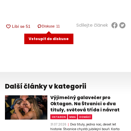
Sdílejte článek
Diskuse
11
Vstoupit do diskuse
Další články v kategorii
Výjimečný galavečer pro
Oktagon. Na Štvanici o dva
tituly, světová třída i návrat
OKTAGON
MMA
DOMÁCÍ
31.07.2026
Dva tituly, jedna noc, deset let
historie. Štvanice chystá jubilejní bouři. Karta