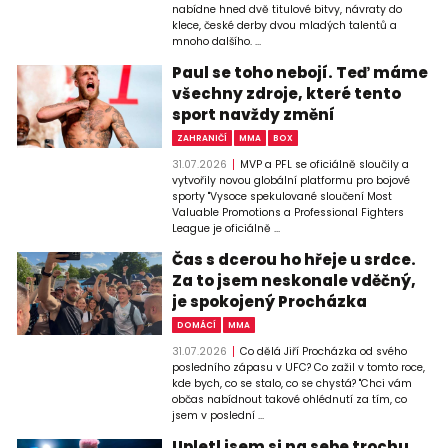
nabídne hned dvě titulové bitvy, návraty do
klece, české derby dvou mladých talentů a
mnoho dalšího. ...
Paul se toho nebojí. Teď máme
všechny zdroje, které tento
sport navždy změní
ZAHRANIČÍ
MMA
BOX
31.07.2026
MVP a PFL se oficiálně sloučily a
vytvořily novou globální platformu pro bojové
sporty "Vysoce spekulované sloučení Most
Valuable Promotions a Professional Fighters
League je oficiálně ...
Čas s dcerou ho hřeje u srdce.
Za to jsem neskonale vděčný,
je spokojený Procházka
DOMÁCÍ
MMA
31.07.2026
Co dělá Jiří Procházka od svého
posledního zápasu v UFC? Co zažil v tomto roce,
kde bych, co se stalo, co se chystá? "Chci vám
občas nabídnout takové ohlédnutí za tím, co
jsem v poslední ...
Upletl jsem si na sebe trochu