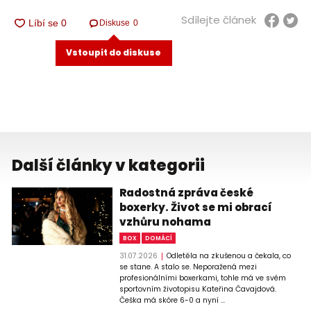
Sdílejte článek
Diskuse
0
Vstoupit do diskuse
Další články v kategorii
Radostná zpráva české
boxerky. Život se mi obrací
vzhůru nohama
BOX
DOMÁCÍ
31.07.2026
Odletěla na zkušenou a čekala, co
se stane. A stalo se. Neporažená mezi
profesionálními boxerkami, tohle má ve svém
sportovním životopisu Kateřina Čavajdová.
Češka má skóre 6-0 a nyní ...