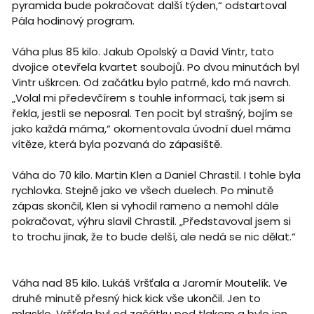
pyramida bude pokračovat další týden,“ odstartoval
Pála hodinový program.
Váha plus 85 kilo. Jakub Opolský a David Vintr, tato
dvojice otevřela kvartet soubojů. Po dvou minutách byl
Vintr uškrcen. Od začátku bylo patrné, kdo má navrch.
„Volal mi předevčírem s touhle informací, tak jsem si
řekla, jestli se neposral. Ten pocit byl strašný, bojím se
jako každá máma,“ okomentovala úvodní duel máma
vítěze, která byla pozvaná do zápasiště.
Váha do 70 kilo. Martin Klen a Daniel Chrastil. I tohle byla
rychlovka. Stejně jako ve všech duelech. Po minutě
zápas skončil, Klen si vyhodil rameno a nemohl dále
pokračovat, výhru slavil Chrastil. „Představoval jsem si
to trochu jinak, že to bude delší, ale nedá se nic dělat.“
Váha nad 85 kilo. Lukáš Vršťala a Jaromír Moutelík. Ve
druhé minutě přesný hick kick vše ukončil. Jen to
mlasklo. Vršťala byl od začátku pod tlakem a bylo jen