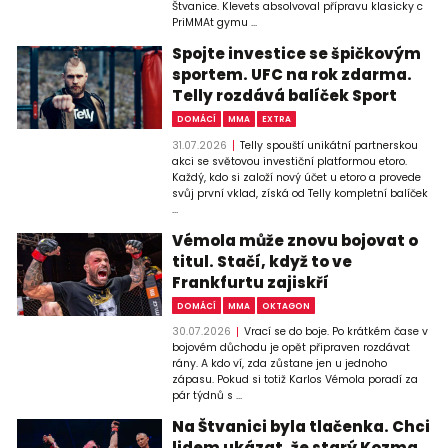
Štvanice. Klevets absolvoval přípravu klasicky c
PriMMAt gymu ...
Spojte investice se špičkovým
sportem. UFC na rok zdarma.
Telly rozdává balíček Sport
DOMÁCÍ
MMA
EXTRA
31.07.2026
Telly spouští unikátní partnerskou
akci se světovou investiční platformou etoro.
Každý, kdo si založí nový účet u etoro a provede
svůj první vklad, získá od Telly kompletní balíček
...
Vémola může znovu bojovat o
titul. Stačí, když to ve
Frankfurtu zajiskří
DOMÁCÍ
MMA
OKTAGON
30.07.2026
Vrací se do boje. Po krátkém čase v
bojovém důchodu je opět připraven rozdávat
rány. A kdo ví, zda zůstane jen u jednoho
zápasu. Pokud si totiž Karlos Vémola poradí za
pár týdnů s ...
Na Štvanici byla tlačenka. Chci
lidem ukázat, že starý Kozma