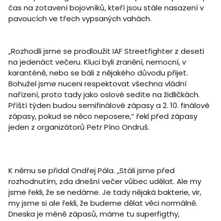
čas na zotavení bojovníků, kteří jsou stále nasazení v
pavoucích ve třech vypsaných vahách.
„Rozhodli jsme se prodloužit IAF Streetfighter z deseti
na jedenáct večeru. Kluci byli zranění, nemocní, v
karanténě, nebo se báli z nějakého důvodu přijet.
Bohužel jsme nuceni respektovat všechna vládní
nařízení, proto tady jako oslové sedíte na židličkách.
Příští týden budou semifinálové zápasy a 2. 10. finálové
zápasy, pokud se něco neposere,“ řekl před zápasy
jeden z organizátorů Petr Píno Ondruš.
K němu se přidal Ondřej Pála. „Stáli jsme před
rozhodnutím, zda dnešní večer vůbec udělat. Ale my
jsme řekli, že se nedáme. Je tady nějaká bakterie, vir,
my jsme si ale řekli, že budeme dělat věci normálně.
Dneska je méně zápasů, máme tu superfigthy,