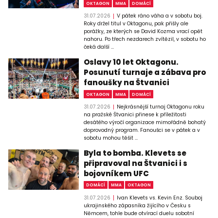
OKTAGON
MMA
DOMÁCÍ
31.07.2026
V pátek ráno váha a v sobotu boj.
Roky držel titul v Oktagonu, pak přišly ale
porážky, ze kterých se David Kozma vrací opět
nahoru. Po třech nezdarech zvítězil, v sobotu ho
čeká další ...
Oslavy 10 let Oktagonu.
Posunutí turnaje a zábava pro
fanoušky na Štvanici
OKTAGON
MMA
DOMÁCÍ
31.07.2026
Nejkrásnější turnaj Oktagonu roku
na pražské Štvanici přinese k příležitosti
desátého výročí organizace mimořádně bohatý
doprovodný program. Fanoušci se v pátek a v
sobotu mohou těšit ...
Byla to bomba. Klevets se
připravoval na Štvanici i s
bojovníkem UFC
DOMÁCÍ
MMA
OKTAGON
31.07.2026
Ivan Klevets vs. Kevin Enz. Souboj
ukrajinského zápasníka žijícího v Česku s
Němcem, tohle bude otvírací duelu sobotní