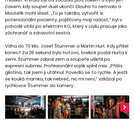
časem, kdy soupeř duel ukončí. Dlouho to netrvalo a
Moutelík mohl slavit. „To je taktika, vytvořit si
potencionální pacienty, pojišťovny mají radost,“ byl v
pohodě vítěz po efektním KO, který v civilu pracuje jako
záchranář a zdravotní sestra.
Váha do 70 kilo. Josef Štummer a Martin Hurt. Kdy přišel
konec? Za 26 sekund bylo hotovo, lowkick poslal Hurta k
zemi. Štummer zabral zem a soupeře uškrtil po
expresní submisi. Profesionální voják splnil misi. „Přišla
gilotina, tak jsem ji utáhnul. Povedlo se to rychle. A jestli
se kouká mamka, tak nebreč, nic mi není,“ vzkázal po
rychlovce Štummer do kamery.