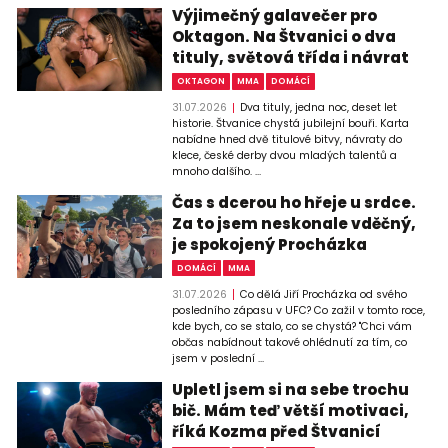
Výjimečný galavečer pro
Oktagon. Na Štvanici o dva
tituly, světová třída i návrat
OKTAGON
MMA
DOMÁCÍ
31.07.2026
Dva tituly, jedna noc, deset let
historie. Štvanice chystá jubilejní bouři. Karta
nabídne hned dvě titulové bitvy, návraty do
klece, české derby dvou mladých talentů a
mnoho dalšího. ...
Čas s dcerou ho hřeje u srdce.
Za to jsem neskonale vděčný,
je spokojený Procházka
DOMÁCÍ
MMA
31.07.2026
Co dělá Jiří Procházka od svého
posledního zápasu v UFC? Co zažil v tomto roce,
kde bych, co se stalo, co se chystá? "Chci vám
občas nabídnout takové ohlédnutí za tím, co
jsem v poslední ...
Upletl jsem si na sebe trochu
bič. Mám teď větší motivaci,
říká Kozma před Štvanicí