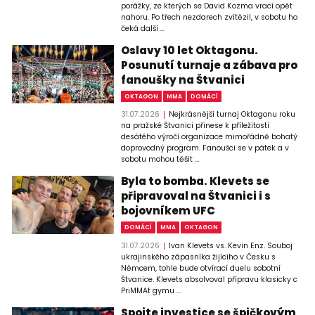
porážky, ze kterých se David Kozma vrací opět
nahoru. Po třech nezdarech zvítězil, v sobotu ho
čeká další ...
Oslavy 10 let Oktagonu.
Posunutí turnaje a zábava pro
fanoušky na Štvanici
OKTAGON
MMA
DOMÁCÍ
31.07.2026
Nejkrásnější turnaj Oktagonu roku
na pražské Štvanici přinese k příležitosti
desátého výročí organizace mimořádně bohatý
doprovodný program. Fanoušci se v pátek a v
sobotu mohou těšit ...
Byla to bomba. Klevets se
připravoval na Štvanici i s
bojovníkem UFC
DOMÁCÍ
MMA
OKTAGON
31.07.2026
Ivan Klevets vs. Kevin Enz. Souboj
ukrajinského zápasníka žijícího v Česku s
Němcem, tohle bude otvírací duelu sobotní
Štvanice. Klevets absolvoval přípravu klasicky c
PriMMAt gymu ...
Spojte investice se špičkovým