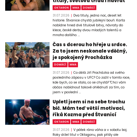
tituly, světová třída i návrat
OKTAGON
MMA
DOMÁCÍ
31.07.2026
Dva tituly, jedna noc, deset let
historie. Štvanice chystá jubilejní bouři. Karta
nabídne hned dvě titulové bitvy, návraty do
klece, české derby dvou mladých talentů a
mnoho dalšího. ...
Čas s dcerou ho hřeje u srdce.
Za to jsem neskonale vděčný,
je spokojený Procházka
DOMÁCÍ
MMA
31.07.2026
Co dělá Jiří Procházka od svého
posledního zápasu v UFC? Co zažil v tomto roce,
kde bych, co se stalo, co se chystá? "Chci vám
občas nabídnout takové ohlédnutí za tím, co
jsem v poslední ...
Upletl jsem si na sebe trochu
bič. Mám teď větší motivaci,
říká Kozma před Štvanicí
OKTAGON
MMA
DOMÁCÍ
31.07.2026
V pátek ráno váha a v sobotu boj.
Roky držel titul v Oktagonu, pak přišly ale