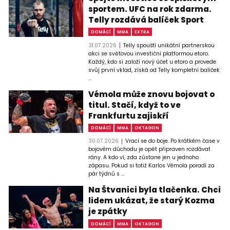
sportem. UFC na rok zdarma.
Telly rozdává balíček Sport
DOMÁCÍ
MMA
EXTRA
31.07.2026
Telly spouští unikátní partnerskou
akci se světovou investiční platformou etoro.
Každý, kdo si založí nový účet u etoro a provede
svůj první vklad, získá od Telly kompletní balíček
...
Vémola může znovu bojovat o
titul. Stačí, když to ve
Frankfurtu zajiskří
DOMÁCÍ
MMA
OKTAGON
30.07.2026
Vrací se do boje. Po krátkém čase v
bojovém důchodu je opět připraven rozdávat
rány. A kdo ví, zda zůstane jen u jednoho
zápasu. Pokud si totiž Karlos Vémola poradí za
pár týdnů s ...
Na Štvanici byla tlačenka. Chci
lidem ukázat, že starý Kozma
je zpátky
DOMÁCÍ
MMA
OKTAGON