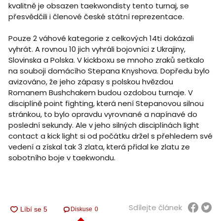
kvalitně je obsazen taekwondisty tento turnaj, se
přesvědčili i členové české státní reprezentace.
Pouze 2 váhové kategorie z celkových 14ti dokázali
vyhrát. A rovnou 10 jich vyhráli bojovníci z Ukrajiny,
Slovinska a Polska. V kickboxu se mnoho zraků setkalo
na souboji domácího Stepana Knyshova. Dopředu bylo
avizováno, že jeho zápasy s polskou hvězdou
Romanem Bushchakem budou ozdobou turnaje. V
disciplíně point fighting, která není Stepanovou silnou
stránkou, to bylo opravdu vyrovnané a napínavé do
poslední sekundy. Ale v jeho silných disciplínách light
contact a kick light si od počátku držel s přehledem své
vedení a získal tak 3 zlata, která přidal ke zlatu ze
sobotního boje v taekwondu.
Sdílejte článek
Diskuse
0