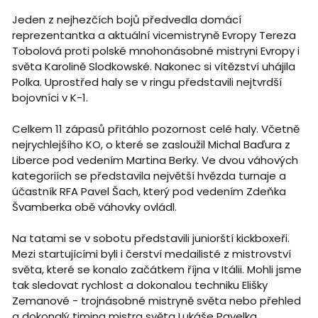
Jeden z nejhezčích bojů předvedla domácí
reprezentantka a aktuální vicemistryně Evropy Tereza
Tobolová proti polské mnohonásobné mistryni Evropy i
světa Karolině Slodkowské. Nakonec si vítězství uhájila
Polka. Uprostřed haly se v ringu představili nejtvrdší
bojovníci v K-1.
Celkem 11 zápasů přitáhlo pozornost celé haly. Včetně
nejrychlejšího KO, o které se zasloužil Michal Baďura z
Liberce pod vedením Martina Berky. Ve dvou váhových
kategoriích se představila největší hvězda turnaje a
účastník RFA Pavel Šach, který pod vedením Zdeňka
Švamberka obě váhovky ovládl.
Na tatami se v sobotu představili juniorští kickboxeři.
Mezi startujícími byli i čerství medailisté z mistrovství
světa, které se konalo začátkem října v Itálii. Mohli jsme
tak sledovat rychlost a dokonalou techniku Elišky
Zemanové - trojnásobné mistryně světa nebo přehled
a dokonalý timing mistra světa Lukáše Pavelka,