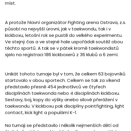
míst.
A protože hlavní organizátor Fighting arena Ostrava, z.s.
působí na nejvyšší úrovni, jak v taekwondu, tak i v
kickboxu, letošní rok se pustili do velkého experimentu.
Ve stejný čas a ve stejné hale uspořádali soutěž obou
těchto sportů. A tak se v pátek kromě taekwondistů
sjelo na registraci 186 kickboxerů z 36 klubů a 6 zemí.
Unikát tohoto turnaje byl v tom, že celkem 63 bojovníků
startovalo v obou sportech. Celkem se tak za víkend
představilo přesně 454 jednotlivců ve čtyřech
disciplínách taekwonda nebo 4 disciplínách kickboxu.
Sestavy, boj, kopy do výšky anebo silové přerážení v
taekwondu. V kickboxu pak disciplíny pointfighting, light
contact, kick light a populární K-1.
Na turnaji se představilo i několik nejmenších dětí od