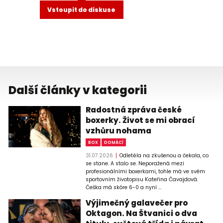
Vstoupit do diskuse
Další články v kategorii
Radostná zpráva české
boxerky. Život se mi obrací
vzhůru nohama
BOX
DOMÁCÍ
31.07.2026
Odletěla na zkušenou a čekala, co
se stane. A stalo se. Neporažená mezi
profesionálními boxerkami, tohle má ve svém
sportovním životopisu Kateřina Čavajdová.
Češka má skóre 6-0 a nyní ...
Výjimečný galavečer pro
Oktagon. Na Štvanici o dva