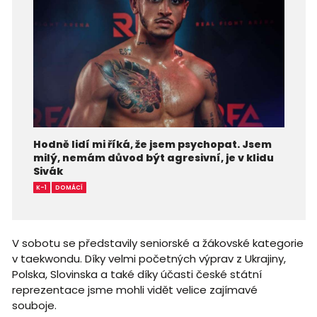
Hodně lidí mi říká, že jsem psychopat. Jsem
milý, nemám důvod být agresivní, je v klidu
Sivák
K-1
DOMÁCÍ
V sobotu se představily seniorské a žákovské kategorie
v taekwondu. Díky velmi početných výprav z Ukrajiny,
Polska, Slovinska a také díky účasti české státní
reprezentace jsme mohli vidět velice zajímavé
souboje.