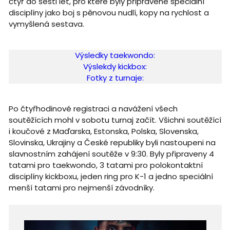
čtyř do šesti let, pro které byly připravené speciální
disciplíny jako boj s pěnovou nudlí, kopy na rychlost a
vymyšlená sestava.
Výsledky taekwondo:
Výslekdy kickbox:
Fotky z turnaje:
Po čtyřhodinové registraci a navážení všech
soutěžících mohl v sobotu turnaj začít. Všichni soutěžící
i koučové z Maďarska, Estonska, Polska, Slovenska,
Slovinska, Ukrajiny a České republiky byli nastoupeni na
slavnostním zahájení soutěže v 9:30. Byly připraveny 4
tatami pro taekwondo, 3 tatami pro polokontaktní
disciplíny kickboxu, jeden ring pro K-1 a jedno speciální
menší tatami pro nejmenší závodníky.