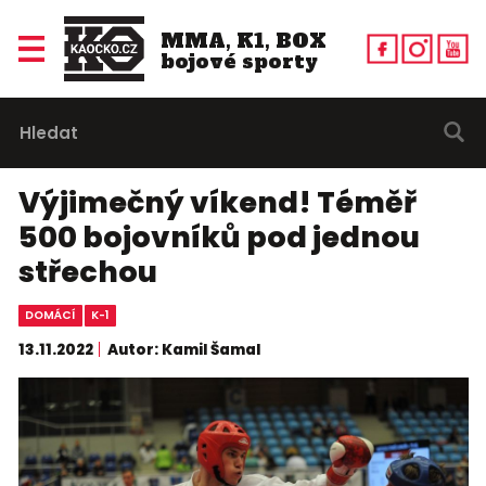
MMA, K1, BOX
bojové sporty
Výjimečný víkend! Téměř
500 bojovníků pod jednou
střechou
DOMÁCÍ
K-1
13.11.2022
Autor: Kamil Šamal