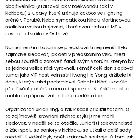
obojživelníka (startoval jak v taekwondu tak i v
kickboxu) z Opavy, který trénuje kickbox ve Fighting
aréně v Porubě. Nebo sympatickou Nikolu Martincovou,
malinkou velkou bojovnici, která svou zlatou z MS v
Jesolu potvrdila i v Ostravě.
Na nejmenším tatami se představili ti nejmenší. Bylo
zajímavé sledovat, jak děti v předškolním věku mezi
sebou soutěží a zároveň fandí svým vzorům, kterým by
se jednou velice rádi vyrovnali. Téméř celý den sledoval
turnaj jako VIP host velmistr Hwang Ho Yong, držitele IX
danu, který si akci pochvaloval. Sobotní klání ukončilo
předávání pohárů a cen od sponzora Koňská mast a
mohla se připravovat hala na nedělní den.
Organizátoři uklidili ring, a tak k sobě přiblížili tatami. O
to zajímavější srovnání těchto stylů jsme mohli
sledovat. V neděli se to otočilo. Juniorští taekwondisté
a žáci spolu se seniory v kickboxu se utkali o další sady
medailí. K vidění byly opět zajímavé souboje. O tom, jak