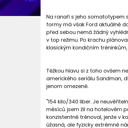
Na ranaři s jeho somatotypem se
formy má však Ford aktuálně dal
před sebou nemá žádný vyhlédnut
v top režimu. Po krachu plánovan
klasickým kondičním tréninkům, p
Těžkou hlavu si z toho ovšem ne
amerického seriálu Sandman, dí
jenom omezené.
"154 kilo/340 liber. Je neuvěřit
měsíců jsem žil na hotelovém pok
konzistentně trénoval, jenže v 
úžasná, ale fyzicky extrémně ná