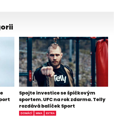
orii
me
Spojte investice se špičkovým
port
sportem. UFC na rok zdarma. Telly
rozdává balíček Sport
DOMÁCÍ
MMA
EXTRA