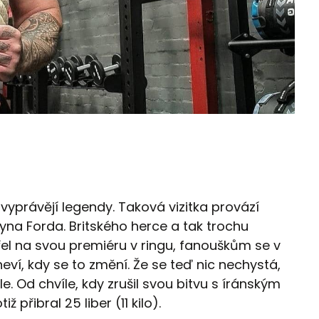
e vyprávějí legendy. Taková vizitka provází
yna Forda. Britského herce a tak trochu
el na svou premiéru v ringu, fanouškům se v
neví, kdy se to změní. Že se teď nic nechystá,
le. Od chvíle, kdy zrušil svou bitvu s íránským
přibral 25 liber (11 kilo).