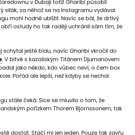
taredownu v Dubaji totiž Gharibi působil
ký silák, za něhož se na Instagramu vydával.
gu mohl hodně ublížit. Navíc se bál, že drtivý
 obří ostudy ho tak raději uchránil sám tím, že
 schytal ještě bídu, navíc Gharibi vkročil do
e
. V bitvě s kazašským Titánem Djumanovem
adal jako někdo, kdo vůbec neví, o čem box
ole. Pořád ale lepší, než kdyby se nechal
gu stále čeká. Sice se mluvilo o tom, že
islandským pořízkem Thorem Bjornssonem, tak
tě dostat. Stačí mi jen jeden. Pouze tak zavřu