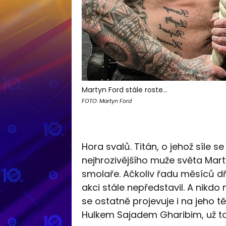
Martyn Ford stále roste...
FOTO: Martyn Ford
Hora svalů. Titán, o jehož síle s
nejhrozivějšího muže světa Mart
smolaře. Ačkoliv řadu měsíců dř
akci stále nepředstavil. A nikdo 
se ostatně projevuje i na jeho tě
Hulkem Sajadem Gharibim, už totiž 