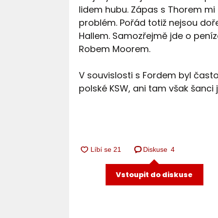
lidem hubu. Zápas s Thorem mi b
problém. Pořád totiž nejsou do
Hallem. Samozřejmě jde o peníze
Robem Moorem.
V souvislosti s Fordem byl čas
polské KSW, ani tam však šanci j
Diskuse
4
Vstoupit do diskuse