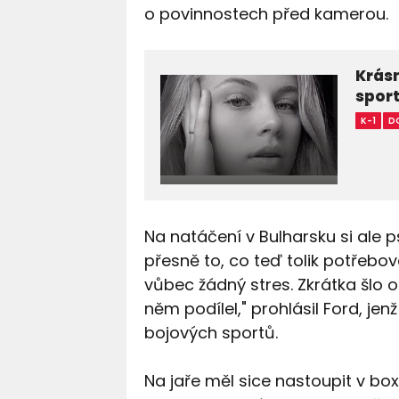
o povinnostech před kamerou.
Krásn
sport
K-1
D
Na natáčení v Bulharsku si ale p
přesně to, co teď tolik potřebova
vůbec žádný stres. Zkrátka šlo o
něm podílel," prohlásil Ford, je
bojových sportů.
Na jaře měl sice nastoupit v box