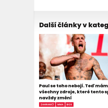
Další články v kateg
Paul se toho nebojí. Teď má
všechny zdroje, které tento s
navždy změní
ZAHRANIČÍ
MMA
BOX