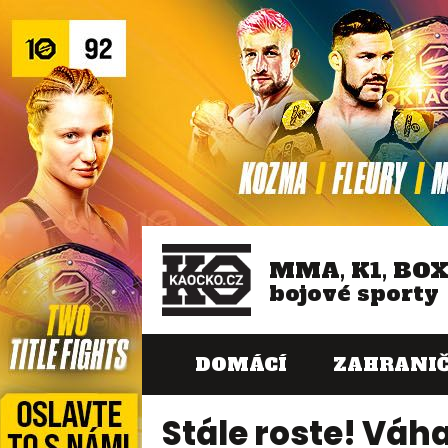
MMA, K1, BO
bojové sporty
DOMÁCÍ
ZAHRANIČ
Stále roste! Váha