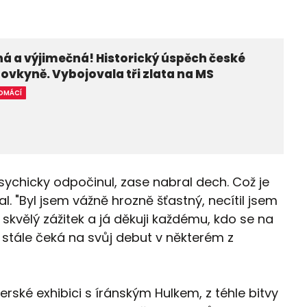
á a výjimečná! Historický úspěch české
ovkyně. Vybojovala tři zlata na MS
OMÁCÍ
sychicky odpočinul, zase nabral dech. Což je
l. "Byl jsem vážně hrozně šťastný, necítil jsem
 skvělý zážitek a já děkuji každému, kdo se na
nž stále čeká na svůj debut v některém z
erské exhibici s íránským Hulkem, z téhle bitvy