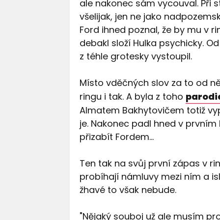
ale nakonec sám vycouval. Při s
všelijak, jen ne jako nadpozems
Ford ihned poznal, že by mu v rin
debakl složí Hulka psychicky. Od
z téhle grotesky vystoupil.
Místo vděčných slov za to od něj
ringu i tak. A byla z toho
parodi
Almatem Bakhytovičem totiž vyp
je. Nakonec padl hned v prvním k
přizabít Fordem…
Ten tak na svůj první zápas v rin
probíhají námluvy mezi ním a 
žhavé to však nebude.
"Nějaký souboj už ale musím pros