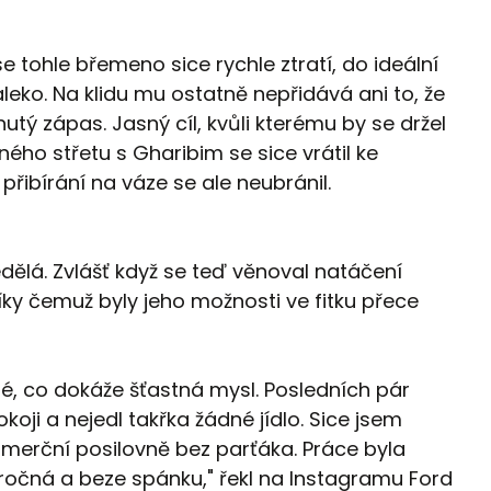
 tohle břemeno sice rychle ztratí, do ideální
eko. Na klidu mu ostatně nepřidává ani to, že
ý zápas. Jasný cíl, kvůli kterému by se držel
ého střetu s Gharibim se sice vrátil ke
řibírání na váze se ale neubránil.
dělá. Zvlášť když se teď věnoval natáčení
ky čemuž byly jeho možnosti ve fitku přece
elné, co dokáže šťastná mysl. Posledních pár
oji a nejedl takřka žádné jídlo. Sice jsem
komerční posilovně bez parťáka. Práce byla
ročná a beze spánku," řekl na Instagramu Ford