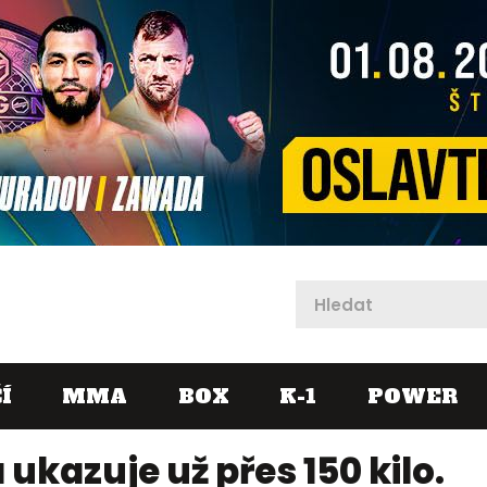
X
Í
MMA
BOX
K-1
POWER
 ukazuje už přes 150 kilo.