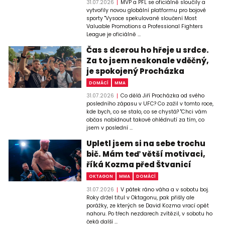
31.07.2026
MVP a PFL se oficiálně sloučily a
vytvořily novou globální platformu pro bojové
sporty "Vysoce spekulované sloučení Most
Valuable Promotions a Professional Fighters
League je oficiálně ...
Čas s dcerou ho hřeje u srdce.
Za to jsem neskonale vděčný,
je spokojený Procházka
DOMÁCÍ
MMA
31.07.2026
Co dělá Jiří Procházka od svého
posledního zápasu v UFC? Co zažil v tomto roce,
kde bych, co se stalo, co se chystá? "Chci vám
občas nabídnout takové ohlédnutí za tím, co
jsem v poslední ...
Upletl jsem si na sebe trochu
bič. Mám teď větší motivaci,
říká Kozma před Štvanicí
OKTAGON
MMA
DOMÁCÍ
31.07.2026
V pátek ráno váha a v sobotu boj.
Roky držel titul v Oktagonu, pak přišly ale
porážky, ze kterých se David Kozma vrací opět
nahoru. Po třech nezdarech zvítězil, v sobotu ho
čeká další ...