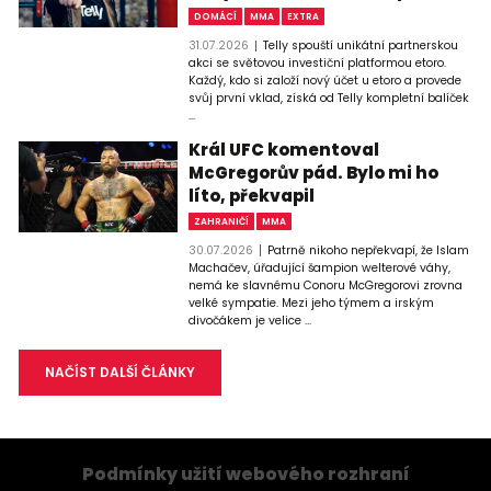
DOMÁCÍ
MMA
EXTRA
31.07.2026
Telly spouští unikátní partnerskou
akci se světovou investiční platformou etoro.
Každý, kdo si založí nový účet u etoro a provede
svůj první vklad, získá od Telly kompletní balíček
...
Král UFC komentoval
McGregorův pád. Bylo mi ho
líto, překvapil
ZAHRANIČÍ
MMA
30.07.2026
Patrně nikoho nepřekvapí, že Islam
Machačev, úřadující šampion welterové váhy,
nemá ke slavnému Conoru McGregorovi zrovna
velké sympatie. Mezi jeho týmem a irským
divočákem je velice ...
NAČÍST DALŠÍ ČLÁNKY
Podmínky užití webového rozhraní