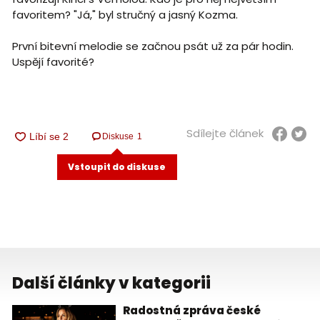
favoritem? "Já," byl stručný a jasný Kozma.
První bitevní melodie se začnou psát už za pár hodin.
Uspějí favorité?
Sdílejte článek
Diskuse
1
Vstoupit do diskuse
Další články v kategorii
Radostná zpráva české