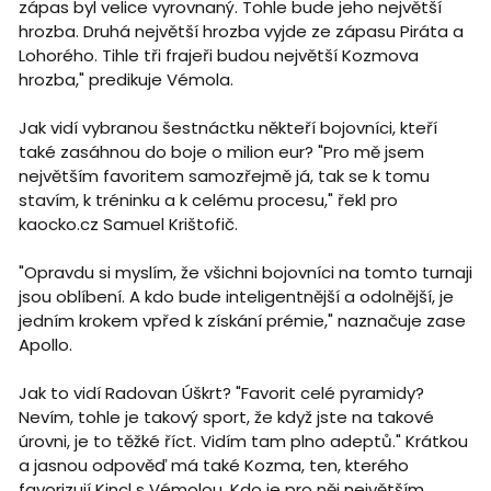
zápas byl velice vyrovnaný. Tohle bude jeho největší
hrozba. Druhá největší hrozba vyjde ze zápasu Piráta a
Lohorého. Tihle tři frajeři budou největší Kozmova
hrozba," predikuje Vémola.
Jak vidí vybranou šestnáctku někteří bojovníci, kteří
také zasáhnou do boje o milion eur? "Pro mě jsem
největším favoritem samozřejmě já, tak se k tomu
stavím, k tréninku a k celému procesu," řekl pro
kaocko.cz Samuel Krištofič.
"Opravdu si myslím, že všichni bojovníci na tomto turnaji
jsou oblíbení. A kdo bude inteligentnější a odolnější, je
jedním krokem vpřed k získání prémie," naznačuje zase
Apollo.
Jak to vidí Radovan Úškrt? "Favorit celé pyramidy?
Nevím, tohle je takový sport, že když jste na takové
úrovni, je to těžké říct. Vidím tam plno adeptů." Krátkou
a jasnou odpověď má také Kozma, ten, kterého
favorizují Kincl s Vémolou. Kdo je pro něj největším