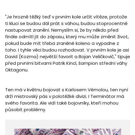
"Je hrozně těžký teď v prvním kole určit vítěze, protože
ti kluci se budou dál prát s váhou, budou stoprocentně
nastupovat zranění. Nemyslím si, že by někdo před
finále odmítl jít do zápasu, který mu může změnit život,
pokud bude mít třeba zraněné koleno a vypadne z
toho. I tyhle věci budou rozhodovat. V prvním kole je asi
David (Kozma) největší favorit a Bojan Veličkovič," tipuje
před prvními bitvami Patrik Kincl, šampion střední váhy
Oktagonu.
Ten má v květnu bojovat s Karlosem Vémolou, ten nyní
drží mistrovský pás v polotěžké divizi. I Terminátor má
svého favorita. Ale vidí také bojovníky, kteří mohou
působit problémy.