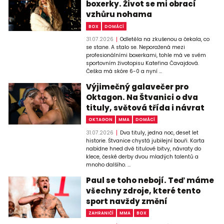
boxerky. Život se mi obrací
vzhůru nohama
BOX
DOMÁCÍ
31.07.2026
Odletěla na zkušenou a čekala, co
se stane. A stalo se. Neporažená mezi
profesionálními boxerkami, tohle má ve svém
sportovním životopisu Kateřina Čavajdová.
Češka má skóre 6-0 a nyní ...
Výjimečný galavečer pro
Oktagon. Na Štvanici o dva
tituly, světová třída i návrat
OKTAGON
MMA
DOMÁCÍ
31.07.2026
Dva tituly, jedna noc, deset let
historie. Štvanice chystá jubilejní bouři. Karta
nabídne hned dvě titulové bitvy, návraty do
klece, české derby dvou mladých talentů a
mnoho dalšího. ...
Paul se toho nebojí. Teď máme
všechny zdroje, které tento
sport navždy změní
ZAHRANIČÍ
MMA
BOX