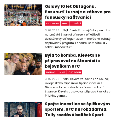
Oslavy 10 let Oktagonu.
Posunutí turnaje a zábava pro
fanoušky na Štvanici
OKTAGON
MMA
DOMÁCÍ
31.07.2026
Nejkrásnější turnaj Oktagonu roku
na pražské Štvanici přinese k příležitosti
desátého výročí organizace mimořádně bohatý
doprovodný program. Fanoušci se v pátek a v
sobotu mohou těšit ...
Byla to bomba. Klevets se
připravoval na Štvanici i s
bojovníkem UFC
DOMÁCÍ
MMA
OKTAGON
31.07.2026
Ivan Klevets vs. Kevin Enz. Souboj
ukrajinského zápasníka žijícího v Česku s
Němcem, tohle bude otvírací duelu sobotní
Štvanice. Klevets absolvoval přípravu klasicky c
PriMMAt gymu ...
Spojte investice se špičkovým
sportem. UFC na rok zdarma.
Telly rozdává balíček Sport