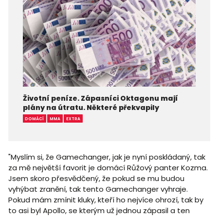
Životní peníze. Zápasníci Oktagonu mají
plány na útratu. Některé překvapily
DOMÁCÍ
MMA
EXTRA
"Myslím si, že Gamechanger, jak je nyní poskládaný, tak
za mě největší favorit je domácí Růžový panter Kozma.
Jsem skoro přesvědčený, že pokud se mu budou
vyhýbat zranění, tak tento Gamechanger vyhraje.
Pokud mám zmínit kluky, kteří ho nejvíce ohrozí, tak by
to asi byl Apollo, se kterým už jednou zápasil a ten