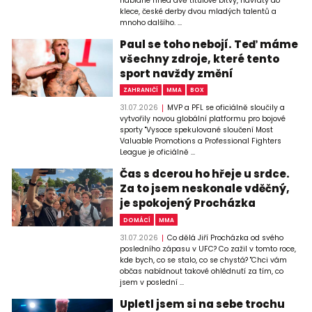
nabídne hned dvě titulové bitvy, návraty do
klece, české derby dvou mladých talentů a
mnoho dalšího. ...
Paul se toho nebojí. Teď máme
všechny zdroje, které tento
sport navždy změní
ZAHRANIČÍ
MMA
BOX
31.07.2026
MVP a PFL se oficiálně sloučily a
vytvořily novou globální platformu pro bojové
sporty "Vysoce spekulované sloučení Most
Valuable Promotions a Professional Fighters
League je oficiálně ...
Čas s dcerou ho hřeje u srdce.
Za to jsem neskonale vděčný,
je spokojený Procházka
DOMÁCÍ
MMA
31.07.2026
Co dělá Jiří Procházka od svého
posledního zápasu v UFC? Co zažil v tomto roce,
kde bych, co se stalo, co se chystá? "Chci vám
občas nabídnout takové ohlédnutí za tím, co
jsem v poslední ...
Upletl jsem si na sebe trochu