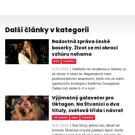
Další články v kategorii
Radostná zpráva české
boxerky. Život se mi obrací
vzhůru nohama
BOX
DOMÁCÍ
31.07.2026
Odletěla na zkušenou a čekala, co
se stane. A stalo se. Neporažená mezi
profesionálními boxerkami, tohle má ve svém
sportovním životopisu Kateřina Čavajdová.
Češka má skóre 6-0 a nyní ...
Výjimečný galavečer pro
Oktagon. Na Štvanici o dva
tituly, světová třída i návrat
OKTAGON
MMA
DOMÁCÍ
31.07.2026
Dva tituly, jedna noc, deset let
historie. Štvanice chystá jubilejní bouři. Karta