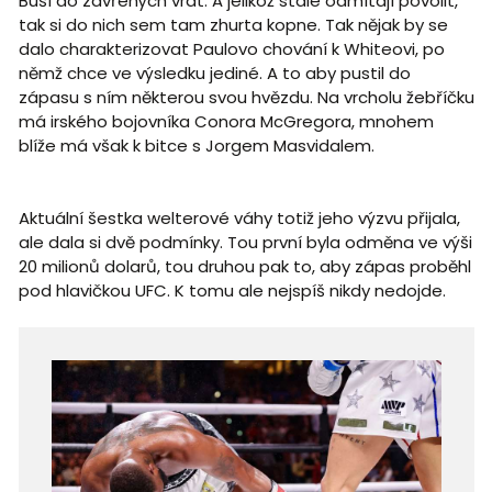
Buší do zavřených vrat. A jelikož stále odmítají povolit,
tak si do nich sem tam zhurta kopne. Tak nějak by se
dalo charakterizovat Paulovo chování k Whiteovi, po
němž chce ve výsledku jediné. A to aby pustil do
zápasu s ním některou svou hvězdu. Na vrcholu žebříčku
má irského bojovníka Conora McGregora, mnohem
blíže má však k bitce s Jorgem Masvidalem.
Aktuální šestka welterové váhy totiž jeho výzvu přijala,
ale dala si dvě podmínky. Tou první byla odměna ve výši
20 milionů dolarů, tou druhou pak to, aby zápas proběhl
pod hlavičkou UFC. K tomu ale nejspíš nikdy nedojde.