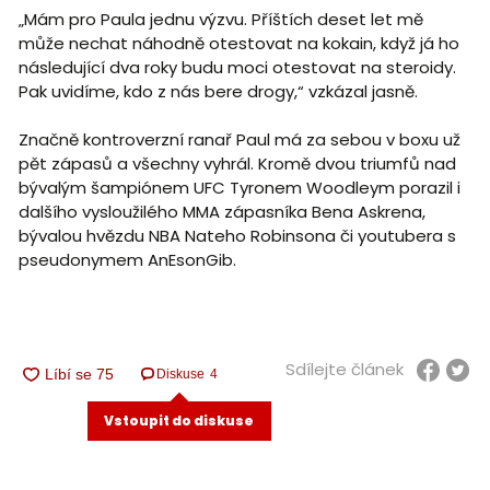
„Mám pro Paula jednu výzvu. Příštích deset let mě
může nechat náhodně otestovat na kokain, když já ho
následující dva roky budu moci otestovat na steroidy.
Pak uvidíme, kdo z nás bere drogy,“ vzkázal jasně.
Značně kontroverzní ranař Paul má za sebou v boxu už
pět zápasů a všechny vyhrál. Kromě dvou triumfů nad
bývalým šampiónem UFC Tyronem Woodleym porazil i
dalšího vysloužilého MMA zápasníka Bena Askrena,
bývalou hvězdu NBA Nateho Robinsona či youtubera s
pseudonymem AnEsonGib.
Sdílejte článek
Diskuse
4
Vstoupit do diskuse