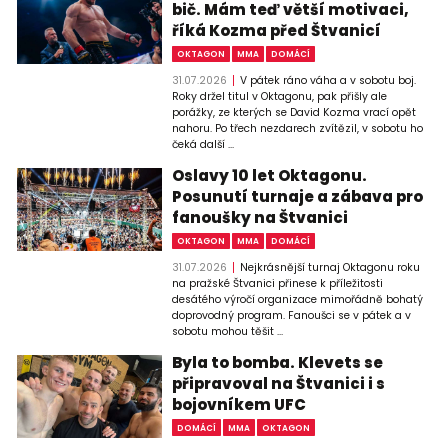
bič. Mám teď větší motivaci,
říká Kozma před Štvanicí
OKTAGON
MMA
DOMÁCÍ
31.07.2026
V pátek ráno váha a v sobotu boj.
Roky držel titul v Oktagonu, pak přišly ale
porážky, ze kterých se David Kozma vrací opět
nahoru. Po třech nezdarech zvítězil, v sobotu ho
čeká další ...
Oslavy 10 let Oktagonu.
Posunutí turnaje a zábava pro
fanoušky na Štvanici
OKTAGON
MMA
DOMÁCÍ
31.07.2026
Nejkrásnější turnaj Oktagonu roku
na pražské Štvanici přinese k příležitosti
desátého výročí organizace mimořádně bohatý
doprovodný program. Fanoušci se v pátek a v
sobotu mohou těšit ...
Byla to bomba. Klevets se
připravoval na Štvanici i s
bojovníkem UFC
DOMÁCÍ
MMA
OKTAGON