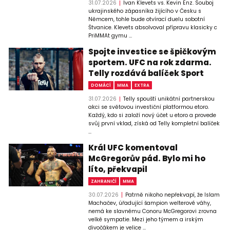
31.07.2026
Ivan Klevets vs. Kevin Enz. Souboj
ukrajinského zápasníka žijícího v Česku s
Němcem, tohle bude otvírací duelu sobotní
Štvanice. Klevets absolvoval přípravu klasicky c
PriMMAt gymu ...
Spojte investice se špičkovým
sportem. UFC na rok zdarma.
Telly rozdává balíček Sport
DOMÁCÍ
MMA
EXTRA
31.07.2026
Telly spouští unikátní partnerskou
akci se světovou investiční platformou etoro.
Každý, kdo si založí nový účet u etoro a provede
svůj první vklad, získá od Telly kompletní balíček
...
Král UFC komentoval
McGregorův pád. Bylo mi ho
líto, překvapil
ZAHRANIČÍ
MMA
30.07.2026
Patrně nikoho nepřekvapí, že Islam
Machačev, úřadující šampion welterové váhy,
nemá ke slavnému Conoru McGregorovi zrovna
velké sympatie. Mezi jeho týmem a irským
divočákem je velice ...