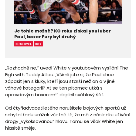
Je tohle možné? KO roku získal youtuber
Paul, boxer Fury byl druhý
BLESKOVKA
BOX
„Rozhodně ne,“ uvedl White v youtubovém vysílání The
Figh with Teddy Atlas. „Všimli jste si, že Paul chce
zápasit jen s kluky, kteří jsou starší než on a v jiné
váhové kategorii? Ať se ten pitomec utká s
opravdovým boxerem!“ doplnil svéhlavý šéf.
Od čtyřiadvacetiletého narušitele bojových sportů už
schytal řadu urážek včetně té, že má z následku užívání
drogy „vykoksovanou“ hlavu. Tomu se však White jen
hlasitě směje.