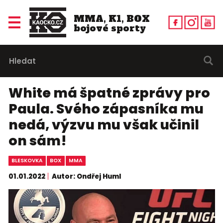
MMA, K1, BOX
bojové sporty
White má špatné zprávy pro
Paula. Svého zápasníka mu
nedá, výzvu mu však učinil
on sám!
BLESKOVKA
BOX
MMA
01.01.2022
Autor: Ondřej Huml