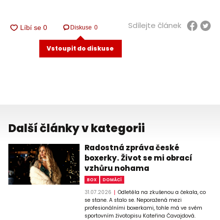
Sdílejte článek
Diskuse
0
Vstoupit do diskuse
Další články v kategorii
Radostná zpráva české
boxerky. Život se mi obrací
vzhůru nohama
BOX
DOMÁCÍ
31.07.2026
Odletěla na zkušenou a čekala, co
se stane. A stalo se. Neporažená mezi
profesionálními boxerkami, tohle má ve svém
sportovním životopisu Kateřina Čavajdová.