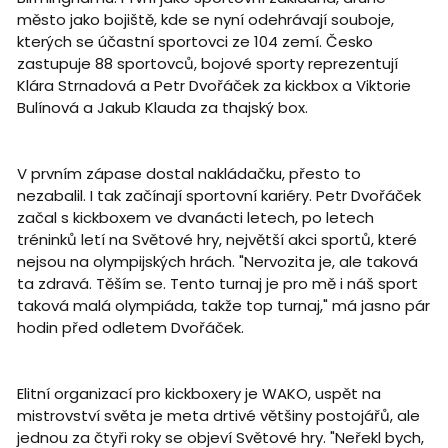
město jako bojiště, kde se nyní odehrávají souboje,
kterých se účastní sportovci ze 104 zemí. Česko
zastupuje 88 sportovců, bojové sporty reprezentují
Klára Strnadová a Petr Dvořáček za kickbox a Viktorie
Bulínová a Jakub Klauda za thajský box.
V prvním zápase dostal nakládačku, přesto to
nezabalil. I tak začínají sportovní kariéry. Petr Dvořáček
začal s kickboxem ve dvanácti letech, po letech
tréninků letí na Světové hry, největší akci sportů, které
nejsou na olympijských hrách. "Nervozita je, ale taková
ta zdravá. Těším se. Tento turnaj je pro mě i náš sport
taková malá olympiáda, takže top turnaj," má jasno pár
hodin před odletem Dvořáček.
Elitní organizací pro kickboxery je WAKO, uspět na
mistrovství světa je meta drtivé většiny postojářů, ale
jednou za čtyři roky se objeví Světové hry. "Neřekl bych,