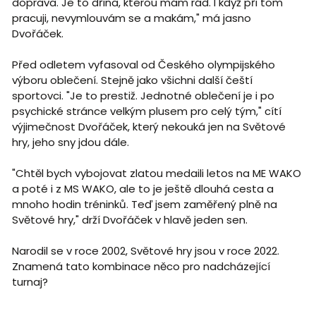
doprava. Je to dřina, kterou mám rád. I když při tom
pracuji, nevymlouvám se a makám," má jasno
Dvořáček.
Před odletem vyfasoval od Českého olympijského
výboru oblečení. Stejně jako všichni další čeští
sportovci. "Je to prestiž. Jednotné oblečení je i po
psychické stránce velkým plusem pro celý tým," cítí
výjimečnost Dvořáček, který nekouká jen na Světové
hry, jeho sny jdou dále.
"Chtěl bych vybojovat zlatou medaili letos na ME WAKO
a poté i z MS WAKO, ale to je ještě dlouhá cesta a
mnoho hodin tréninků. Teď jsem zaměřený plně na
Světové hry," drží Dvořáček v hlavě jeden sen.
Narodil se v roce 2002, Světové hry jsou v roce 2022.
Znamená tato kombinace něco pro nadcházející
turnaj?