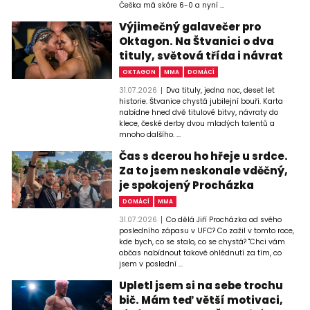
Češka má skóre 6-0 a nyní ...
Výjimečný galavečer pro
Oktagon. Na Štvanici o dva
tituly, světová třída i návrat
OKTAGON
MMA
DOMÁCÍ
31.07.2026
Dva tituly, jedna noc, deset let
historie. Štvanice chystá jubilejní bouři. Karta
nabídne hned dvě titulové bitvy, návraty do
klece, české derby dvou mladých talentů a
mnoho dalšího. ...
Čas s dcerou ho hřeje u srdce.
Za to jsem neskonale vděčný,
je spokojený Procházka
DOMÁCÍ
MMA
31.07.2026
Co dělá Jiří Procházka od svého
posledního zápasu v UFC? Co zažil v tomto roce,
kde bych, co se stalo, co se chystá? "Chci vám
občas nabídnout takové ohlédnutí za tím, co
jsem v poslední ...
Upletl jsem si na sebe trochu
bič. Mám teď větší motivaci,