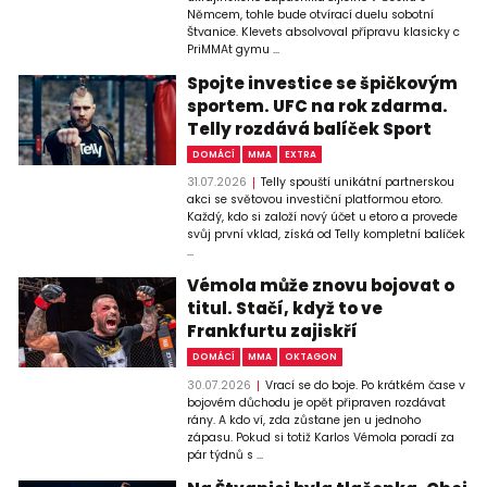
Němcem, tohle bude otvírací duelu sobotní
Štvanice. Klevets absolvoval přípravu klasicky c
PriMMAt gymu ...
Spojte investice se špičkovým
sportem. UFC na rok zdarma.
Telly rozdává balíček Sport
DOMÁCÍ
MMA
EXTRA
31.07.2026
Telly spouští unikátní partnerskou
akci se světovou investiční platformou etoro.
Každý, kdo si založí nový účet u etoro a provede
svůj první vklad, získá od Telly kompletní balíček
...
Vémola může znovu bojovat o
titul. Stačí, když to ve
Frankfurtu zajiskří
DOMÁCÍ
MMA
OKTAGON
30.07.2026
Vrací se do boje. Po krátkém čase v
bojovém důchodu je opět připraven rozdávat
rány. A kdo ví, zda zůstane jen u jednoho
zápasu. Pokud si totiž Karlos Vémola poradí za
pár týdnů s ...