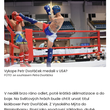
Vykope Petr Dvořáček medaili v USA?
FOTO: se souhlasem Petra Dvořáčka
V neděli brzo ráno odlet, poté krátká aklimatizace a do
boje. Na Světových hrách bude chtít urvat titul
kickboxer Petr Dvořáček. Z Vysokého Mýta do
Birminghamu. První jako sportovní základna, druhé