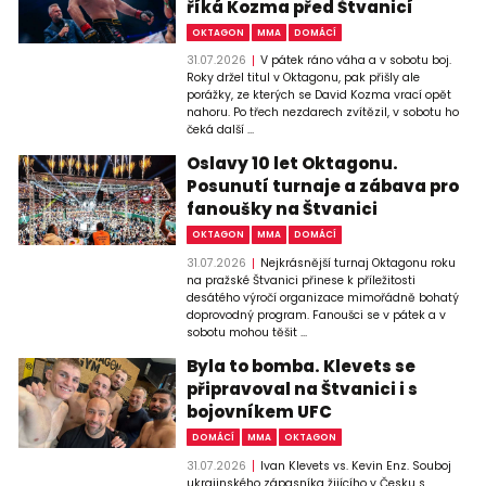
říká Kozma před Štvanicí
OKTAGON
MMA
DOMÁCÍ
31.07.2026
V pátek ráno váha a v sobotu boj.
Roky držel titul v Oktagonu, pak přišly ale
porážky, ze kterých se David Kozma vrací opět
nahoru. Po třech nezdarech zvítězil, v sobotu ho
čeká další ...
Oslavy 10 let Oktagonu.
Posunutí turnaje a zábava pro
fanoušky na Štvanici
OKTAGON
MMA
DOMÁCÍ
31.07.2026
Nejkrásnější turnaj Oktagonu roku
na pražské Štvanici přinese k příležitosti
desátého výročí organizace mimořádně bohatý
doprovodný program. Fanoušci se v pátek a v
sobotu mohou těšit ...
Byla to bomba. Klevets se
připravoval na Štvanici i s
bojovníkem UFC
DOMÁCÍ
MMA
OKTAGON
31.07.2026
Ivan Klevets vs. Kevin Enz. Souboj
ukrajinského zápasníka žijícího v Česku s