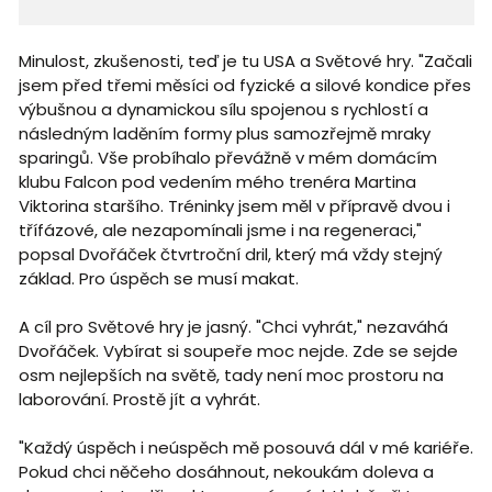
Minulost, zkušenosti, teď je tu USA a Světové hry. "Začali
jsem před třemi měsíci od fyzické a silové kondice přes
výbušnou a dynamickou sílu spojenou s rychlostí a
následným laděním formy plus samozřejmě mraky
sparingů. Vše probíhalo převážně v mém domácím
klubu Falcon pod vedením mého trenéra Martina
Viktorina staršího. Tréninky jsem měl v přípravě dvou i
třífázové, ale nezapomínali jsme i na regeneraci,"
popsal Dvořáček čtvrtroční dril, který má vždy stejný
základ. Pro úspěch se musí makat.
A cíl pro Světové hry je jasný. "Chci vyhrát," nezaváhá
Dvořáček. Vybírat si soupeře moc nejde. Zde se sejde
osm nejlepších na světě, tady není moc prostoru na
laborování. Prostě jít a vyhrát.
"Každý úspěch i neúspěch mě posouvá dál v mé kariéře.
Pokud chci něčeho dosáhnout, nekoukám doleva a